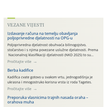
VEZANE VIJESTI
Izdavanje računa na temelju obavljanja
poljoprivredne djelatnosti na OPG-u
Poljoprivredna djelatnost obuhvaća bilinogojstvo,
stočarstvo i s njima povezane uslužne djelatnosti. Prema
Nacionalnoj klasifikaciji djelatnosti (NKD 2025) to su
skupne 01.1, 01.2, 01.3, 01.4, 01.5 i 01.6. Djelatnost
Pročitajte više
prerade poljoprivrednih proizvoda je svako djelovanje na
poljoprivredni proizvod čiji je rezultat proizvod koji
Berba kadifice
također može biti poljoprivredni proizvod poput npr.
Kadifica cvate gotovo u svakom vrtu, jednogodišnja je
maslinovog ulja, bučinog ulja, vino od […]
ukrasna i mnogostruko korisna vrsta iz roda Tagetes.
Pročitajte više
Preporuka vlasnicima trajnih nasada oraha –
orahova muha