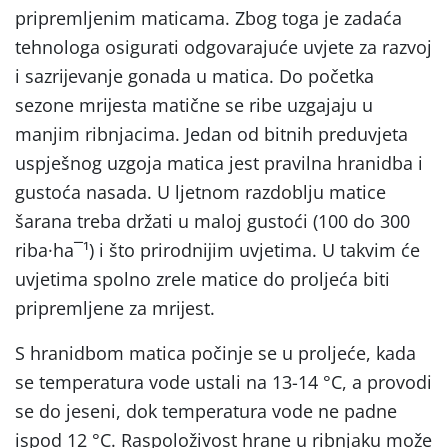
pripremljenim maticama. Zbog toga je zadaća
tehnologa osigurati odgovarajuće uvjete za razvoj
i sazrĳevanje gonada u matica. Do početka
sezone mrĳesta matične se ribe uzgajaju u
manjim ribnjacima. Jedan od bitnih preduvjeta
uspješnog uzgoja matica jest pravilna hranidba i
gustoća nasada. U ljetnom razdoblju matice
šarana treba držati u maloj gustoći (100 do 300
riba·ha¯¹) i što prirodnĳim uvjetima. U takvim će
uvjetima spolno zrele matice do proljeća biti
pripremljene za mrĳest.
S hranidbom matica počinje se u proljeće, kada
se temperatura vode ustali na 13-14 °C, a provodi
se do jeseni, dok temperatura vode ne padne
ispod 12 °C. Raspoloživost hrane u ribnjaku može