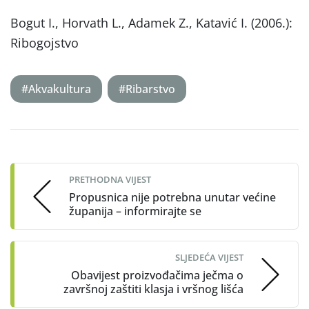
Bogut I., Horvath L., Adamek Z., Katavić I. (2006.):
Ribogojstvo
#Akvakultura
#Ribarstvo
Post
navigation
PRETHODNA VIJEST
Propusnica nije potrebna unutar većine
županija – informirajte se
SLJEDEĆA VIJEST
Obavijest proizvođačima ječma o
završnoj zaštiti klasja i vršnog lišća