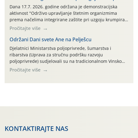
AGRONOM, ALBAUGH TKI* (PINUS […]
Dana 17.7. 2026. godine održana je demonstracijska
aktivnost "Održivo upravljanje štetnim organizmima
prema načelima integrirane zaštite pri uzgoju krumpira"
na pokusnom polju "Poredje", kraj naselja Belica (ARKOD
Pročitajte više
parcela ID 2445031) (središnji dio Međimurske županije).
Održani Dani svete Ane na Pelješcu
Djelatnici Ministarstva poljoprivrede, šumarstva i
ribarstva (Uprava za stručnu podršku razvoju
poljoprivrede) sudjelovali su na tradicionalnom Vinskom
forumu, održanom 24.07.2026. godine u Domu vinarske
Pročitajte više
tradicije u Putnikovićima na poluotoku Pelješcu, u
organizaciji PZ Putniković, Zadružni savez Dalmacije,
Udruga Dalmika i općina Ston. Manifestacija, koja se već
sedmu godinu zaredom održava u sklopu proslave Dana
svete […]
KONTAKTIRAJTE NAS