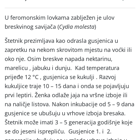
U feromonskim lovkama zablježen je ulov
breskvinog savijača (
Cydia molesta
)
Štetnik prezimljava kao odrasla gusjenica u
zapretku na nekom skrovitom mjestu na voćki ili
oko nje. Osim breskve napada nektarinu,
marelicu , jabuku i dunju. Kad temperatura
prijeđe 12 °C , gusjenica se kukulji . Razvoj
kukuljice traje 10 – 15 dana i onda se pojavljuju
prvi leptiri. Ženka odlaže jaja na vršne izboje ili
na naličje listova. Nakon inkubacije od 5 – 9 dana
gusjenice se ubušuju u vrhove izboja bresaka.
Štetnik može imati 3 – 5 generacija godišnje koje
se do jeseni isprepliću. Gusjenice 1. i 2.