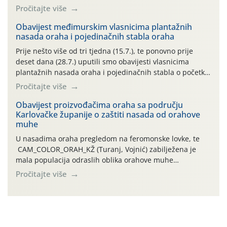
preventivnim mjerama zaštite krizantema od najčešćih
Pročitajte više
uzročnika bolesti, štetnika i fito-fagnih grinja (23.7., 14.7.,
06.7.)! Na početku ovog mjeseca je zabilježeno je
Obavijest međimurskim vlasnicima plantažnih
nasada oraha i pojedinačnih stabla oraha
povijesno i ekstremno vruće meteorološko razdoblje, uz
najviše temperature […]
Prije nešto više od tri tjedna (15.7.), te ponovno prije
deset dana (28.7.) uputili smo obavijesti vlasnicima
plantažnih nasada oraha i pojedinačnih stabla o početku
leta i ovogodišnjoj potrebi usmjerenog suzbijanja
Pročitajte više
orahove muhe (Rhagoletis completa)! Već dvanaest dana
traje drugi ovogodišnji “toplinski udar”, koji naročito
Obavijest proizvođačima oraha sa području
Karlovačke županije o zaštiti nasada od orahove
izražen zadnja šest dana (31.7.-05.8.), jer najviše
muhe
temperature zraka svakodnevno […]
U nasadima oraha pregledom na feromonske lovke, te
CAM_COLOR_ORAH_KŽ (Turanj, Vojnić) zabilježena je
mala populacija odraslih oblika orahove muhe
(Rhagoletis completa). Niska brojnost može se objasniti
Pročitajte više
činjenicom da je riječ o mladim nasadima s vrlo malim
urodom, što je povezano i s manjim brojem prezimjelih
jedinki. U starijim nasadima, na žutim ljepljivim Rebell
pločama s […]