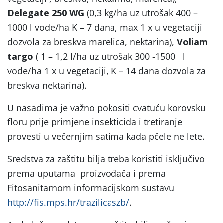
Delegate 250 WG
(0,3 kg/ha uz utrošak 400 –
1000 l vode/ha K – 7 dana, max 1 x u vegetaciji
dozvola za breskva marelica, nektarina),
Voliam
targo
( 1 – 1,2 l/ha uz utrošak 300 -1500 l
vode/ha 1 x u vegetaciji, K – 14 dana dozvola za
breskva nektarina).
U nasadima je važno pokositi cvatuću korovsku
floru prije primjene insekticida i tretiranje
provesti u večernjim satima kada pčele ne lete.
Sredstva za zaštitu bilja treba koristiti isključivo
prema uputama proizvođača i prema
Fitosanitarnom informacijskom sustavu
http://fis.mps.hr/trazilicaszb/
.