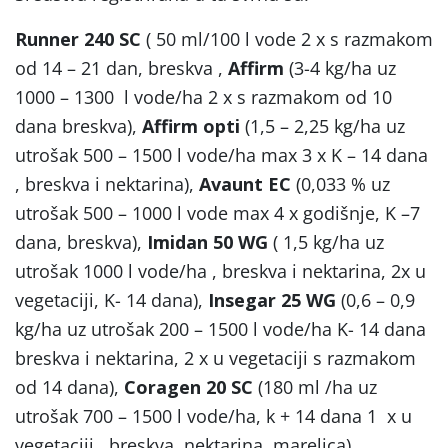
Runner 240 SC
( 50 ml/100 l vode 2 x s razmakom
od 14 – 21 dan, breskva ,
Affirm
(3-4 kg/ha uz
1000 – 1300 l vode/ha 2 x s razmakom od 10
dana breskva),
Affirm opti
(1,5 – 2,25 kg/ha uz
utrošak 500 – 1500 l vode/ha max 3 x K – 14 dana
, breskva i nektarina),
Avaunt EC
(0,033 % uz
utrošak 500 – 1000 l vode max 4 x godišnje, K –7
dana, breskva),
Imidan 50 WG
( 1,5 kg/ha uz
utrošak 1000 l vode/ha , breskva i nektarina, 2x u
vegetaciji, K- 14 dana),
Insegar 25 WG
(0,6 – 0,9
kg/ha uz utrošak 200 – 1500 l vode/ha K- 14 dana
breskva i nektarina, 2 x u vegetaciji s razmakom
od 14 dana),
Coragen 20 SC
(180 ml /ha uz
utrošak 700 – 1500 l vode/ha, k + 14 dana 1 x u
vegetaciji , breskva, nektarina, marelica),