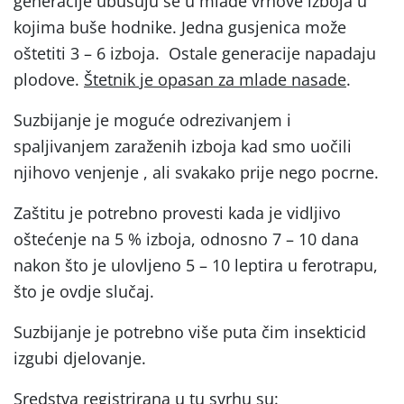
generacije ubušuju se u mlade vrhove izboja u
kojima buše hodnike. Jedna gusjenica može
oštetiti 3 – 6 izboja. Ostale generacije napadaju
plodove.
Štetnik je opasan za mlade nasade
.
Suzbijanje je moguće odrezivanjem i
spaljivanjem zaraženih izboja kad smo uočili
njihovo venjenje , ali svakako prije nego pocrne.
Zaštitu je potrebno provesti kada je vidljivo
oštećenje na 5 % izboja, odnosno 7 – 10 dana
nakon što je ulovljeno 5 – 10 leptira u ferotrapu,
što je ovdje slučaj.
Suzbijanje je potrebno više puta čim insekticid
izgubi djelovanje.
Sredstva registrirana u tu svrhu su: