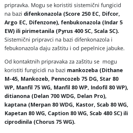
pripravka. Mogu se koristiti sistemični fungicid
na bazi
difenkonazola (Score 250 EC, Difcor,
Argo EC, Difenzone), fenbukonazola (Indar 5
EW) ili pirimetanila (Pyrus 400 SC, Scala SC).
Sistemični pripravci na bazi difenkonazola i
febukonazola daju zaštitu i od pepelnice jabuke.
Od kontaktnih pripravaka za zaštitu se mogu
koristiti fungicidi na bazi
mankozeba (Dithane
M-45, Mankozeb, Penncozeb 75 DG, Star 80
WP, Manfil 75 WG, Manfil 80 WP, Indofil 80 WP),
ditianona (Delan 700 WDG, Delan Pro),
kaptana (Merpan 80 WDG, Kastor, Scab 80 WG,
Kapetan 80 WG, Caption 80 WG, Scab 480 SC) ili
ciprodinila (Chorus 75 WG).