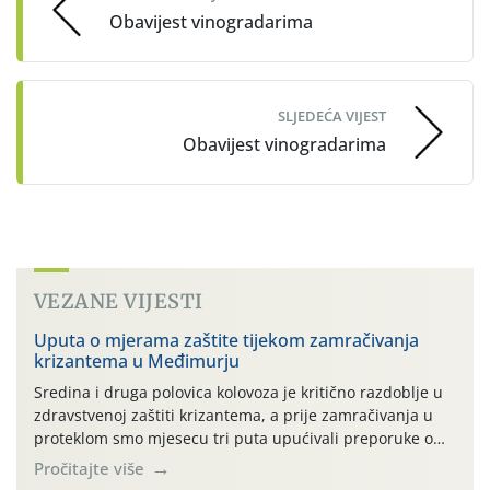
Obavijest vinogradarima
SLJEDEĆA VIJEST
Obavijest vinogradarima
VEZANE VIJESTI
Uputa o mjerama zaštite tijekom zamračivanja
krizantema u Međimurju
Sredina i druga polovica kolovoza je kritično razdoblje u
zdravstvenoj zaštiti krizantema, a prije zamračivanja u
proteklom smo mjesecu tri puta upućivali preporuke o
preventivnim mjerama zaštite krizantema od najčešćih
Pročitajte više
uzročnika bolesti, štetnika i fito-fagnih grinja (23.7., 14.7.,