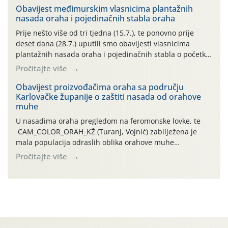
06.7.)! Na početku ovog mjeseca je zabilježeno je
Obavijest međimurskim vlasnicima plantažnih
nasada oraha i pojedinačnih stabla oraha
povijesno i ekstremno vruće meteorološko razdoblje, uz
najviše temperature […]
Prije nešto više od tri tjedna (15.7.), te ponovno prije
deset dana (28.7.) uputili smo obavijesti vlasnicima
plantažnih nasada oraha i pojedinačnih stabla o početku
leta i ovogodišnjoj potrebi usmjerenog suzbijanja
Pročitajte više
orahove muhe (Rhagoletis completa)! Već dvanaest dana
traje drugi ovogodišnji “toplinski udar”, koji naročito
Obavijest proizvođačima oraha sa području
Karlovačke županije o zaštiti nasada od orahove
izražen zadnja šest dana (31.7.-05.8.), jer najviše
muhe
temperature zraka svakodnevno […]
U nasadima oraha pregledom na feromonske lovke, te
CAM_COLOR_ORAH_KŽ (Turanj, Vojnić) zabilježena je
mala populacija odraslih oblika orahove muhe
(Rhagoletis completa). Niska brojnost može se objasniti
Pročitajte više
činjenicom da je riječ o mladim nasadima s vrlo malim
urodom, što je povezano i s manjim brojem prezimjelih
jedinki. U starijim nasadima, na žutim ljepljivim Rebell
pločama s […]