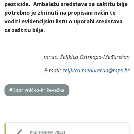
pesticida. Ambalažu sredstava za zaštitu bilja
potrebno je zbrinuti na propisani način te
voditi evidencijsku listu o uporabi sredstava
za zaštitu bilja.
mr.sc. Željkica Oštrkapa-Međurečan
E-mail:
zeljkica.medurecan@mps.hr
#Koprivničko-križevačka
Post
navigation
PRETHODNA VIJEST