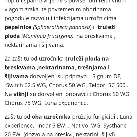
Toplo i sparno vrijeme s povišenom relativnom
vlagom zraka te povremenim oborinama
pogoduje razvoju i infekcijama uzročnicima
pepelnice
(Sphaerotheca pannosa
) i
truleži
ploda
(Monilinia fructigena)
na breskvama ,
nektarinama i šljivama.
Za zaštitu od uzročnika
truleži ploda na
breskvama ,nektarinama, trešnjama i
šljivama
dozvoljeni su pripravci : Signum DF,
Switch 62,5 WG, Chorus 50 WG, Teldor SC 500 .
Na
višnji
su dozvoljeni pripravci : Chorus 50 WG,
Chorus 75 WG, Luna experience.
Zaštitu od
oba uzročnika
pružaju fungicidi : Luna
experience, Indar 5 EW , Nativo WG, Systhane
20 EW (dozvola na breskvi, nektarini, šljivi).