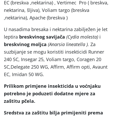
EC (breskva ,nektarina) , Vertimec Pro ( breskva,
nektarina, šljiva), Voliam targo (breskva
,nektarina), Apache (breskva )
U nasadima bresaka i nektarina zabilježen je let
leptira
breskvinog savijača
(Cydia molesta)
i
breskvinog moljca
(Anarsia lineatella ).
Za
suzbijanje se mogu koristiti insekticidi Runner
240 SC, Insegar 25, Voliam targo, Coragen 20
SC,Delegate 250 WG, Affirm, Affirm opti, Avaunt
EC, Imidan 50 WG.
Prilikom primjene insekticida u voćnjaku
potrebno je poduzeti dodatne mjere za
zaštitu pčela.
Sredstva za zaštitu bilja primijeniti prema