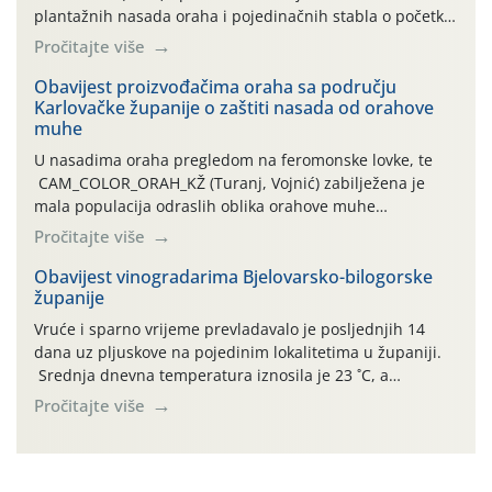
plantažnih nasada oraha i pojedinačnih stabla o početku
leta i ovogodišnjoj potrebi usmjerenog suzbijanja
Pročitajte više
orahove muhe (Rhagoletis completa)! Već dvanaest dana
traje drugi ovogodišnji “toplinski udar”, koji naročito
Obavijest proizvođačima oraha sa području
Karlovačke županije o zaštiti nasada od orahove
izražen zadnja šest dana (31.7.-05.8.), jer najviše
muhe
temperature zraka svakodnevno […]
U nasadima oraha pregledom na feromonske lovke, te
CAM_COLOR_ORAH_KŽ (Turanj, Vojnić) zabilježena je
mala populacija odraslih oblika orahove muhe
(Rhagoletis completa). Niska brojnost može se objasniti
Pročitajte više
činjenicom da je riječ o mladim nasadima s vrlo malim
urodom, što je povezano i s manjim brojem prezimjelih
Obavijest vinogradarima Bjelovarsko-bilogorske
županije
jedinki. U starijim nasadima, na žutim ljepljivim Rebell
pločama s […]
Vruće i sparno vrijeme prevladavalo je posljednjih 14
dana uz pljuskove na pojedinim lokalitetima u županiji.
Srednja dnevna temperatura iznosila je 23 ˚C, a
maksimalne su posljednjih dana dosezale do 35 ˚C.
Pročitajte više
Simptome plamenjače vinove loze (Plasmoparas
viticola) vidljivi su na zapercima i vršnom mladom lišću.
Kako bi i dalje održali zdravu lisnu masu u zaštiti je
moguće […]