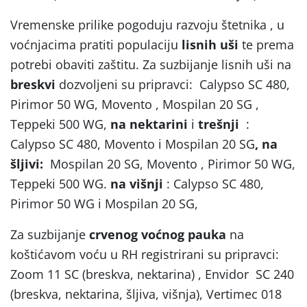
Vremenske prilike pogoduju razvoju štetnika , u
voćnjacima pratiti populaciju
lisnih uši
te prema
potrebi obaviti zaštitu. Za suzbijanje lisnih uši na
breskvi
dozvoljeni su pripravci: Calypso SC 480,
Pirimor 50 WG, Movento , Mospilan 20 SG ,
Teppeki 500 WG,
na
nektarini
i
trešnji
:
Calypso SC 480, Movento i Mospilan 20 SG
, na
šljivi:
Mospilan 20 SG, Movento , Pirimor 50 WG,
Teppeki 500 WG.
na višnji
: Calypso SC 480,
Pirimor 50 WG i Mospilan 20 SG,
Za suzbijanje
crvenog voćnog pauka
na
koštićavom voću u RH registrirani su pripravci:
Zoom 11 SC (breskva, nektarina) , Envidor SC 240
(breskva, nektarina, šljiva, višnja), Vertimec 018