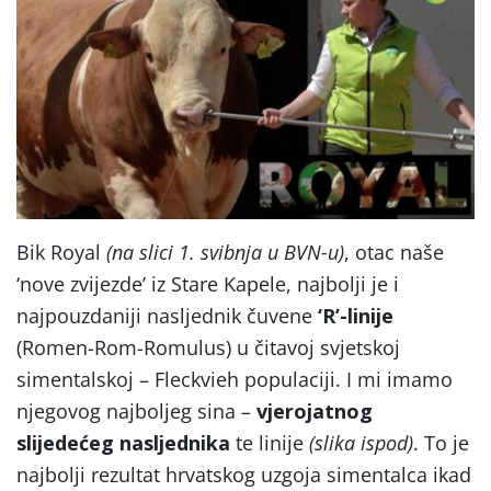
Bik Royal
(na slici 1. svibnja u BVN-u)
, otac naše
‘nove zvijezde’ iz Stare Kapele, najbolji je i
najpouzdaniji nasljednik čuvene
‘R’-linije
(Romen-Rom-Romulus) u čitavoj svjetskoj
simentalskoj – Fleckvieh populaciji. I mi imamo
njegovog najboljeg sina –
vjerojatnog
slijedećeg nasljednika
te linije
(slika ispod)
. To je
najbolji rezultat hrvatskog uzgoja simentalca ikad