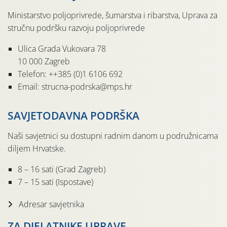
Ministarstvo poljoprivrede, šumarstva i ribarstva, Uprava za
stručnu podršku razvoju poljoprivrede
Ulica Grada Vukovara 78
10 000 Zagreb
Telefon: ++385 (0)1 6106 692
Email: strucna-podrska@mps.hr
SAVJETODAVNA PODRŠKA
Naši savjetnici su dostupni radnim danom u podružnicama
diljem Hrvatske.
8 – 16 sati (Grad Zagreb)
7 – 15 sati (Ispostave)
Adresar savjetnika
ZA DJELATNIKE UPRAVE