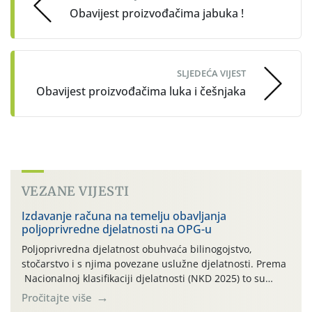
Obavijest proizvođačima jabuka !
SLJEDEĆA VIJEST
Obavijest proizvođačima luka i češnjaka
VEZANE VIJESTI
Izdavanje računa na temelju obavljanja
poljoprivredne djelatnosti na OPG-u
Poljoprivredna djelatnost obuhvaća bilinogojstvo,
stočarstvo i s njima povezane uslužne djelatnosti. Prema
Nacionalnoj klasifikaciji djelatnosti (NKD 2025) to su
skupne 01.1, 01.2, 01.3, 01.4, 01.5 i 01.6. Djelatnost
Pročitajte više
prerade poljoprivrednih proizvoda je svako djelovanje na