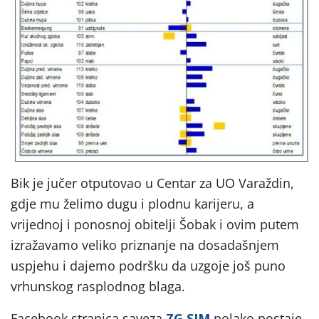
Bik je jučer otputovao u Centar za UO Varaždin,
gdje mu želimo dugu i plodnu karijeru, a
vrijednoj i ponosnoj obitelji Šobak i ovim putem
izražavamo veliko priznanje na dosadašnjem
uspjehu i dajemo podršku da uzgoje još puno
vrhunskog rasplodnog blaga.
Facebook stranica saveza
ZG SIM
polako postaje