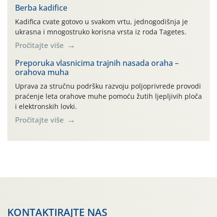
poljoprivredni proizvod čiji je rezultat proizvod koji
Berba kadifice
također može biti poljoprivredni proizvod poput npr.
Kadifica cvate gotovo u svakom vrtu, jednogodišnja je
maslinovog ulja, bučinog ulja, vino od […]
ukrasna i mnogostruko korisna vrsta iz roda Tagetes.
Pročitajte više
Preporuka vlasnicima trajnih nasada oraha –
orahova muha
Uprava za stručnu podršku razvoju poljoprivrede provodi
praćenje leta orahove muhe pomoću žutih ljepljivih ploča
i elektronskih lovki.
Pročitajte više
KONTAKTIRAJTE NAS