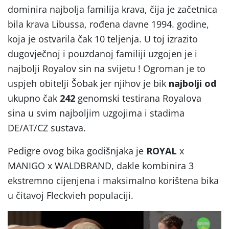
dominira najbolja familija krava, čija je začetnica
bila krava Libussa, rođena davne 1994. godine,
koja je ostvarila čak 10 teljenja. U toj izrazito
dugovječnoj i pouzdanoj familiji uzgojen je i
najbolji Royalov sin na svijetu ! Ogroman je to
uspjeh obitelji Šobak jer njihov je bik
najbolji od
ukupno čak
242
genomski testirana Royalova
sina u svim najboljim uzgojima i stadima
DE/AT/CZ sustava.
Pedigre ovog bika godišnjaka je
ROYAL
x
MANIGO x WALDBRAND, dakle kombinira 3
ekstremno cijenjena i maksimalno korištena bika
u čitavoj Fleckvieh populaciji.