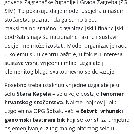
goveda Zagrebačke županije i Grada Zagreba (ZG
SIM). To pokazuje da je model uspjeha u našem
stočarstvu poznat i da ga samo treba
maksimalno stručno, organizacijski i financijski
podržati s najviše nacionalne razine i sustavni
uspjeh ne može izostati. Model organizacije rada
u kojemu su u centru pažnje, u fokusu interesa
sustava vrsni, vrijedni i mladi uzgajatelji
plemenitog blaga svakodnevno se dokazuje.
Posebno treba istaknuti vrijedne uzgajatelje u
selu
Stara Kapela
– selu koje postaje
fenomen
hrvatskog stočarstva
. Naime, najnoviji bik
uzgojen na OPG Šobak, već je
četvrti vrhunski
genomski testirani bik
koji se koristi za umjetno
osjemenjivanje iz tog malog pitomog sela u