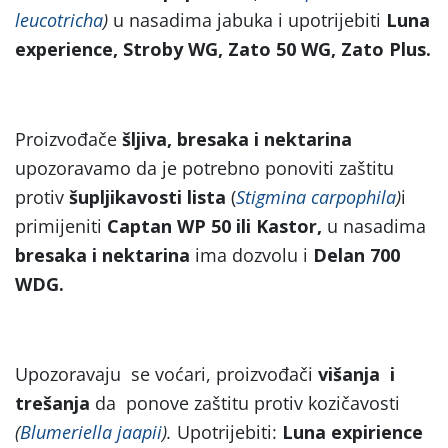
leucotricha
)
u nasadima jabuka i upotrijebiti
Luna
experience, Stroby WG, Zato 50 WG, Zato Plus.
Proizvođače
šljiva,
bresaka i nektarina
upozoravamo da je potrebno ponoviti zaštitu
protiv
šupljikavosti lista
(
Stigmina carpophila
)
i
primijeniti
Captan WP 50 ili Kastor,
u nasadima
bresaka i nektarina
ima dozvolu i
Delan 700
WDG.
Upozoravaju se voćari, proizvođači
višanja i
trešanja
da ponove zaštitu protiv kozičavosti
(
Blumeriella jaapii
).
Upotrijebiti:
Luna
expirience