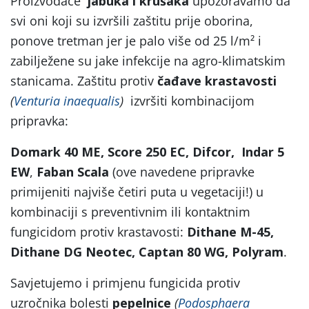
Proizvođače
jabuka i krušaka
upozoravamo da
svi oni koji su izvršili zaštitu prije oborina,
ponove tretman jer je palo više od 25 l/m² i
zabilježene su jake infekcije na agro-klimatskim
stanicama. Zaštitu protiv
čađave
krastavosti
(
Venturia inaequalis
)
izvršiti kombinacijom
pripravka:
Domark 40 ME, Score 250 EC, Difcor, Indar 5
EW
,
Faban Scala
(ove navedene pripravke
primijeniti najviše četiri puta u vegetaciji!) u
kombinaciji s preventivnim ili kontaktnim
fungicidom protiv krastavosti:
Dithane M-45,
Dithane DG Neotec, Captan 80 WG, Polyram
.
Savjetujemo i primjenu fungicida protiv
uzročnika bolesti
pepelnice
(
Podosphaera