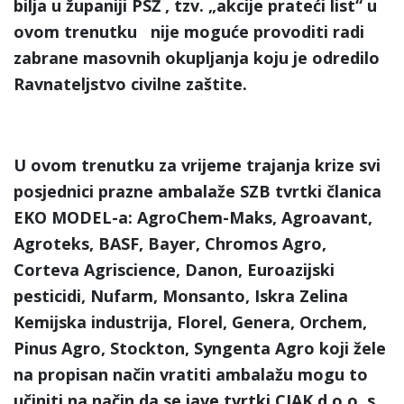
bilja u županiji PSŽ , tzv. „akcije prateći list“ u
ovom trenutku nije moguće provoditi radi
zabrane masovnih okupljanja koju je odredilo
Ravnateljstvo civilne zaštite.
U ovom trenutku za vrijeme trajanja krize svi
posjednici prazne ambalaže SZB tvrtki članica
EKO MODEL-a: AgroChem-Maks, Agroavant,
Agroteks, BASF, Bayer, Chromos Agro,
Corteva Agriscience, Danon, Euroazijski
pesticidi, Nufarm, Monsanto, Iskra Zelina
Kemijska industrija, Florel, Genera, Orchem,
Pinus Agro, Stockton, Syngenta Agro koji žele
na propisan način vratiti ambalažu mogu to
učiniti na način da se jave tvrtki CIAK d.o.o. s