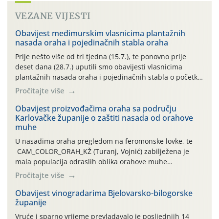
VEZANE VIJESTI
Obavijest međimurskim vlasnicima plantažnih
nasada oraha i pojedinačnih stabla oraha
Prije nešto više od tri tjedna (15.7.), te ponovno prije
deset dana (28.7.) uputili smo obavijesti vlasnicima
plantažnih nasada oraha i pojedinačnih stabla o početku
leta i ovogodišnjoj potrebi usmjerenog suzbijanja
Pročitajte više
orahove muhe (Rhagoletis completa)! Već dvanaest dana
traje drugi ovogodišnji “toplinski udar”, koji naročito
Obavijest proizvođačima oraha sa području
Karlovačke županije o zaštiti nasada od orahove
izražen zadnja šest dana (31.7.-05.8.), jer najviše
muhe
temperature zraka svakodnevno […]
U nasadima oraha pregledom na feromonske lovke, te
CAM_COLOR_ORAH_KŽ (Turanj, Vojnić) zabilježena je
mala populacija odraslih oblika orahove muhe
(Rhagoletis completa). Niska brojnost može se objasniti
Pročitajte više
činjenicom da je riječ o mladim nasadima s vrlo malim
urodom, što je povezano i s manjim brojem prezimjelih
Obavijest vinogradarima Bjelovarsko-bilogorske
županije
jedinki. U starijim nasadima, na žutim ljepljivim Rebell
pločama s […]
Vruće i sparno vrijeme prevladavalo je posljednjih 14