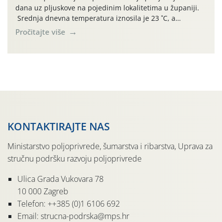
dana uz pljuskove na pojedinim lokalitetima u županiji.
Srednja dnevna temperatura iznosila je 23 ˚C, a
maksimalne su posljednjih dana dosezale do 35 ˚C.
Pročitajte više
Simptome plamenjače vinove loze (Plasmoparas
viticola) vidljivi su na zapercima i vršnom mladom lišću.
Kako bi i dalje održali zdravu lisnu masu u zaštiti je
moguće […]
KONTAKTIRAJTE NAS
Ministarstvo poljoprivrede, šumarstva i ribarstva, Uprava za
stručnu podršku razvoju poljoprivrede
Ulica Grada Vukovara 78
10 000 Zagreb
Telefon: ++385 (0)1 6106 692
Email: strucna-podrska@mps.hr