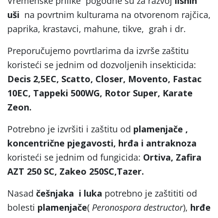
Vremenske prilike pogodne su za razvoj
lisnih
uši
na povrtnim kulturama na otvorenom rajčica,
paprika, krastavci, mahune, tikve, grah i dr.
Preporučujemo povrtlarima da izvrše zaštitu
koristeći se jednim od dozvoljenih insekticida:
Decis 2,5EC, Scatto, Closer, Movento, Fastac
10EC, Tappeki 500WG, Rotor Super, Karate
Zeon.
Potrebno je izvršiti i zaštitu od
plamenjače ,
koncentrične pjegavosti, hrđa i antraknoza
koristeći se jednim od fungicida:
Ortiva, Zafira
AZT 250 SC, Zakeo 250SC,Tazer.
Nasad
češnjaka i luka
potrebno je zaštititi od
bolesti
plamenjače
(
Peronospora destructor
),
hrđe