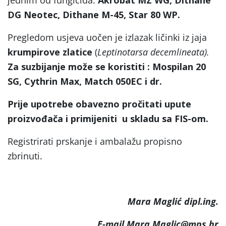
DG Neotec, Dithane M-45, Star 80 WP.
Pregledom usjeva uočen je izlazak ličinki iz jaja
krumpirove zlatice
(
Leptinotarsa decemlineata).
Za suzbijanje može se koristiti : Mospilan 20
SG, Cythrin Max, Match 050EC i dr.
Prije upotrebe obavezno pročitati upute
proizvođača i primijeniti u skladu sa FIS-om.
Registrirati prskanje i ambalažu propisno
zbrinuti.
Mara Maglić dipl.ing.
E-mail Mara.Maglic@mps.hr