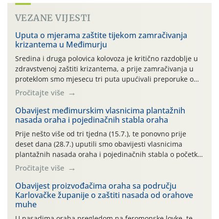
VEZANE VIJESTI
Uputa o mjerama zaštite tijekom zamračivanja
krizantema u Međimurju
Sredina i druga polovica kolovoza je kritično razdoblje u
zdravstvenoj zaštiti krizantema, a prije zamračivanja u
proteklom smo mjesecu tri puta upućivali preporuke o
preventivnim mjerama zaštite krizantema od najčešćih
Pročitajte više
uzročnika bolesti, štetnika i fito-fagnih grinja (23.7., 14.7.,
06.7.)! Na početku ovog mjeseca je zabilježeno je
Obavijest međimurskim vlasnicima plantažnih
nasada oraha i pojedinačnih stabla oraha
povijesno i ekstremno vruće meteorološko razdoblje, uz
najviše temperature […]
Prije nešto više od tri tjedna (15.7.), te ponovno prije
deset dana (28.7.) uputili smo obavijesti vlasnicima
plantažnih nasada oraha i pojedinačnih stabla o početku
leta i ovogodišnjoj potrebi usmjerenog suzbijanja
Pročitajte više
orahove muhe (Rhagoletis completa)! Već dvanaest dana
traje drugi ovogodišnji “toplinski udar”, koji naročito
Obavijest proizvođačima oraha sa području
Karlovačke županije o zaštiti nasada od orahove
izražen zadnja šest dana (31.7.-05.8.), jer najviše
muhe
temperature zraka svakodnevno […]
U nasadima oraha pregledom na feromonske lovke, te