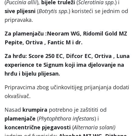
(
Puccinia allii
),
bijele truleži
(
Sclerotinia spp
.) i
sive plijesni
(
Botrytis spp
.) koristeći se jednim od
pripravaka.
Za plamenjaču :Neoram WG, Ridomil Gold MZ
Pepite, Ortiva , Fantic M i dr.
Za hrđu: Score 250 EC, Difcor EC, Ortiva , Luna
experience te Signum koji ima djelovanje na
hrđu i bijelu plijesan.
Pripravcima zbog učinkovitijeg prijanjanja dodati
okvašivač.
Nasad
krumpira
potrebno je zaštititi od
plamenjače
(
Phytophthora infestans
) i
koncentrične pjegavosti
(
Alternaria solani)
jednim od fungicida:
Akrobat MZ WG, Dithane