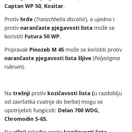
Captan WP 50, Kositar
.
Protiv
hrđe
(
Tranzchhelia discolor
), a ujedno i
protiv
narančaste pjegavosti lista
može se
koristiti
Futura 50 WP
.
Pripravak
Pinozeb M 45
može se koristiti protiv
narančaste pjegavosti lista šljive
(
Polystigma
rubrum
).
Na
trešnji
protiv
kozičavosti lista (
u razdoblju
od završetka cvatnje do berbe) mogu se
upotrijebiti fungicidi:
Delan 700 WDG,
Chromodin S-65.
Na
višnji
također protiv
kozičavosti lista