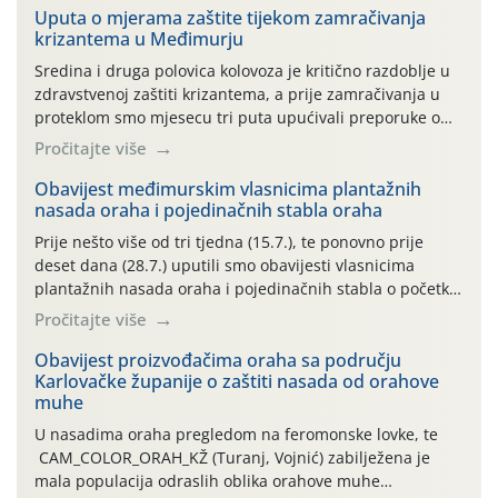
Uputa o mjerama zaštite tijekom zamračivanja
krizantema u Međimurju
Sredina i druga polovica kolovoza je kritično razdoblje u
zdravstvenoj zaštiti krizantema, a prije zamračivanja u
proteklom smo mjesecu tri puta upućivali preporuke o
preventivnim mjerama zaštite krizantema od najčešćih
Pročitajte više
uzročnika bolesti, štetnika i fito-fagnih grinja (23.7., 14.7.,
06.7.)! Na početku ovog mjeseca je zabilježeno je
Obavijest međimurskim vlasnicima plantažnih
nasada oraha i pojedinačnih stabla oraha
povijesno i ekstremno vruće meteorološko razdoblje, uz
najviše temperature […]
Prije nešto više od tri tjedna (15.7.), te ponovno prije
deset dana (28.7.) uputili smo obavijesti vlasnicima
plantažnih nasada oraha i pojedinačnih stabla o početku
leta i ovogodišnjoj potrebi usmjerenog suzbijanja
Pročitajte više
orahove muhe (Rhagoletis completa)! Već dvanaest dana
traje drugi ovogodišnji “toplinski udar”, koji naročito
Obavijest proizvođačima oraha sa području
Karlovačke županije o zaštiti nasada od orahove
izražen zadnja šest dana (31.7.-05.8.), jer najviše
muhe
temperature zraka svakodnevno […]
U nasadima oraha pregledom na feromonske lovke, te
CAM_COLOR_ORAH_KŽ (Turanj, Vojnić) zabilježena je
mala populacija odraslih oblika orahove muhe