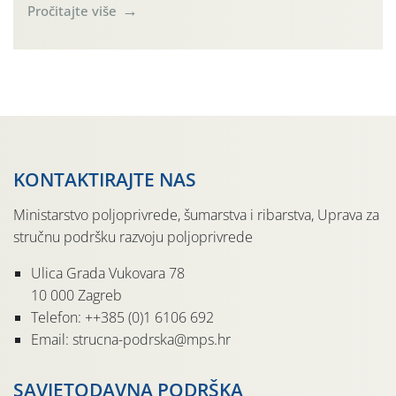
(Rhagoletis completa). Niska brojnost može se objasniti
Pročitajte više
činjenicom da je riječ o mladim nasadima s vrlo malim
urodom, što je povezano i s manjim brojem prezimjelih
jedinki. U starijim nasadima, na žutim ljepljivim Rebell
pločama s […]
KONTAKTIRAJTE NAS
Ministarstvo poljoprivrede, šumarstva i ribarstva, Uprava za
stručnu podršku razvoju poljoprivrede
Ulica Grada Vukovara 78
10 000 Zagreb
Telefon: ++385 (0)1 6106 692
Email: strucna-podrska@mps.hr
SAVJETODAVNA PODRŠKA