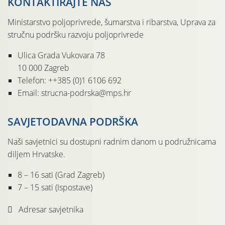
KONTAKTIRAJTE NAS
Ministarstvo poljoprivrede, šumarstva i ribarstva, Uprava za
stručnu podršku razvoju poljoprivrede
Ulica Grada Vukovara 78
10 000 Zagreb
Telefon: ++385 (0)1 6106 692
Email: strucna-podrska@mps.hr
SAVJETODAVNA PODRŠKA
Naši savjetnici su dostupni radnim danom u podružnicama
diljem Hrvatske.
8 – 16 sati (Grad Zagreb)
7 – 15 sati (Ispostave)
Adresar savjetnika