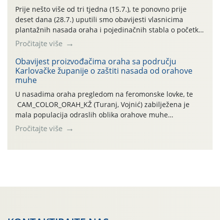
najviše temperature […]
Prije nešto više od tri tjedna (15.7.), te ponovno prije
deset dana (28.7.) uputili smo obavijesti vlasnicima
plantažnih nasada oraha i pojedinačnih stabla o početku
leta i ovogodišnjoj potrebi usmjerenog suzbijanja
Pročitajte više
orahove muhe (Rhagoletis completa)! Već dvanaest dana
traje drugi ovogodišnji “toplinski udar”, koji naročito
Obavijest proizvođačima oraha sa području
Karlovačke županije o zaštiti nasada od orahove
izražen zadnja šest dana (31.7.-05.8.), jer najviše
muhe
temperature zraka svakodnevno […]
U nasadima oraha pregledom na feromonske lovke, te
CAM_COLOR_ORAH_KŽ (Turanj, Vojnić) zabilježena je
mala populacija odraslih oblika orahove muhe
(Rhagoletis completa). Niska brojnost može se objasniti
Pročitajte više
činjenicom da je riječ o mladim nasadima s vrlo malim
urodom, što je povezano i s manjim brojem prezimjelih
jedinki. U starijim nasadima, na žutim ljepljivim Rebell
pločama s […]