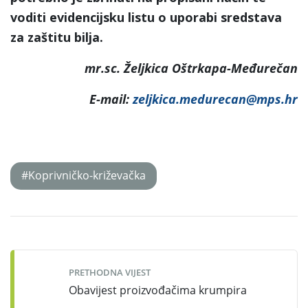
voditi evidencijsku listu o uporabi sredstava
za zaštitu bilja.
mr.
sc. Željkica Oštrkapa-Međurečan
E-mail:
zeljkica.medurecan@mps.hr
#Koprivničko-križevačka
Post
navigation
PRETHODNA VIJEST
Obavijest proizvođačima krumpira