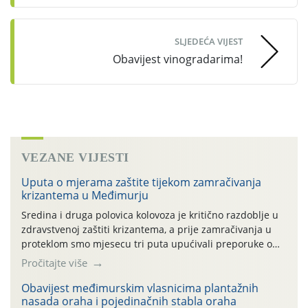
SLJEDEĆA VIJEST
Obavijest vinogradarima!
VEZANE VIJESTI
Uputa o mjerama zaštite tijekom zamračivanja
krizantema u Međimurju
Sredina i druga polovica kolovoza je kritično razdoblje u
zdravstvenoj zaštiti krizantema, a prije zamračivanja u
proteklom smo mjesecu tri puta upućivali preporuke o
preventivnim mjerama zaštite krizantema od najčešćih
Pročitajte više
uzročnika bolesti, štetnika i fito-fagnih grinja (23.7., 14.7.,
06.7.)! Na početku ovog mjeseca je zabilježeno je
Obavijest međimurskim vlasnicima plantažnih
nasada oraha i pojedinačnih stabla oraha
povijesno i ekstremno vruće meteorološko razdoblje, uz