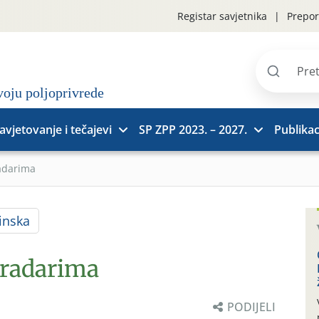
Registar savjetnika
Prepor
Pretraži
stranice
avjetovanje i tečajevi
SP ZPP 2023. – 2027.
Publikac
adarima
inska
gradarima
PODIJELI