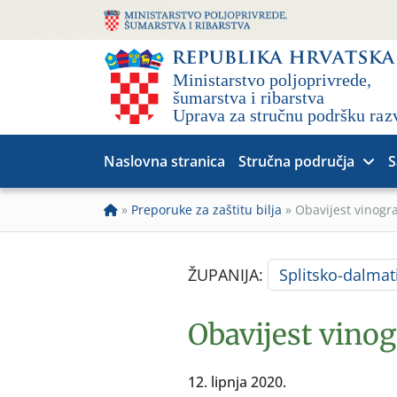
Naslovna stranica
Stručna područja
S
»
Preporuke za zaštitu bilja
»
Obavijest vinogr
ŽUPANIJA:
Splitsko-dalmat
Obavijest vino
12. lipnja 2020.