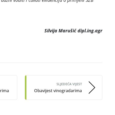
 dužni voditi i čuvati evidenciju o primjeni SZB
Silvija Marušić dipl.ing.agr
SLJEDEĆA VIJEST
arima
Obavijest vinogradarima