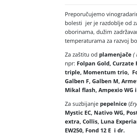
Preporučujemo vinogradarima
bolesti jer je razdoblje od
oborinama, dužim zadržavan
temperaturama za razvoj bol
Za zaštitu od
plamenjače
(
npr:
Folpan Gold, Curzate
triple, Momentum trio, Fo
Galben F, Galben M, Armet
Mikal flash, Ampexio WG i
Za suzbijanje
pepelnice
(
Er
Mystic
EC, Nativo WG, Post
extra, Collis, Luna Experi
EW250, Fond 12 E i dr.