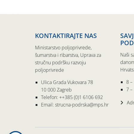
KONTAKTIRAJTE NAS
SAV
POD
Ministarstvo poljoprivrede,
Naši s
šumarstva i ribarstva, Uprava za
danom
stručnu podršku razvoju
Hrvats
poljoprivrede
8 –
Ulica Grada Vukovara 78
7 – 
10 000 Zagreb
Telefon: ++385 (0)1 6106 692
Adr
Email: strucna-podrska@mps.hr