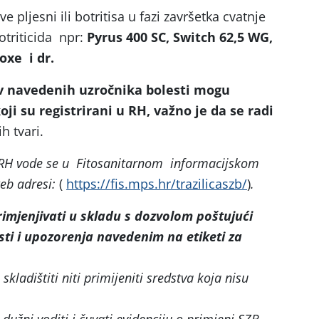
ve pljesni ili botritisa u fazi završetka cvatnje
otriticida npr:
Pyrus 400 SC, Switch 62,5 WG,
oxe
i dr.
 navedenih uzročnika bolesti mogu
koji su registrirani u RH, važno je da se radi
h tvari.
u RH vode se u Fitosanitarnom informacijskom
eb adresi:
(
https://fis.mps.hr/trazilicaszb/
)
.
primjenjivati u skladu s dozvolom poštujući
sti i upozorenja navedenim na etiketi za
skladištiti niti primijeniti sredstva koja nisu