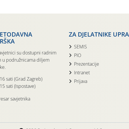
JETODAVNA
ZA DJELATNIKE UPR
RŠKA
SEMIS
avjetnici su dostupni radnim
PIO
 u podružnicama diljem
Prezentacije
ke.
Intranet
 16 sati (Grad Zagreb)
Prijava
15 sati (Ispostave)
esar savjetnika