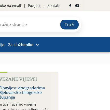
uke na email
Povijest
Kontakt
Traži
ije
Za službenike
VEZANE VIJESTI
Obavijest vinogradarima
Bjelovarsko-bilogorske
županije
Vruće i sparno vrijeme
prevladavalo je posljednjih 14