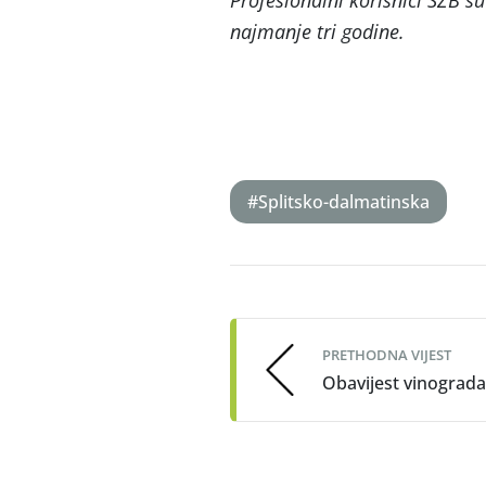
Profesionalni
korisnici SZB su
najmanje tri godine.
#Splitsko-dalmatinska
Post
navigation
PRETHODNA VIJEST
Obavijest vinograd