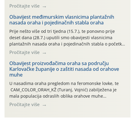
preventivnim mjerama zaštite krizantema od najčešćih
Pročitajte više
uzročnika bolesti, štetnika i fito-fagnih grinja (23.7., 14.7.,
06.7.)! Na početku ovog mjeseca je zabilježeno je
Obavijest međimurskim vlasnicima plantažnih
nasada oraha i pojedinačnih stabla oraha
povijesno i ekstremno vruće meteorološko razdoblje, uz
najviše temperature […]
Prije nešto više od tri tjedna (15.7.), te ponovno prije
deset dana (28.7.) uputili smo obavijesti vlasnicima
plantažnih nasada oraha i pojedinačnih stabla o početku
leta i ovogodišnjoj potrebi usmjerenog suzbijanja
Pročitajte više
orahove muhe (Rhagoletis completa)! Već dvanaest dana
traje drugi ovogodišnji “toplinski udar”, koji naročito
Obavijest proizvođačima oraha sa području
Karlovačke županije o zaštiti nasada od orahove
izražen zadnja šest dana (31.7.-05.8.), jer najviše
muhe
temperature zraka svakodnevno […]
U nasadima oraha pregledom na feromonske lovke, te
CAM_COLOR_ORAH_KŽ (Turanj, Vojnić) zabilježena je
mala populacija odraslih oblika orahove muhe
(Rhagoletis completa). Niska brojnost može se objasniti
Pročitajte više
činjenicom da je riječ o mladim nasadima s vrlo malim
urodom, što je povezano i s manjim brojem prezimjelih
jedinki. U starijim nasadima, na žutim ljepljivim Rebell
pločama s […]