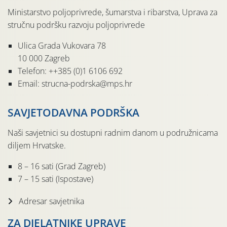
Ministarstvo poljoprivrede, šumarstva i ribarstva, Uprava za
stručnu podršku razvoju poljoprivrede
Ulica Grada Vukovara 78
10 000 Zagreb
Telefon: ++385 (0)1 6106 692
Email: strucna-podrska@mps.hr
SAVJETODAVNA PODRŠKA
Naši savjetnici su dostupni radnim danom u podružnicama
diljem Hrvatske.
8 – 16 sati (Grad Zagreb)
7 – 15 sati (Ispostave)
Adresar savjetnika
ZA DJELATNIKE UPRAVE