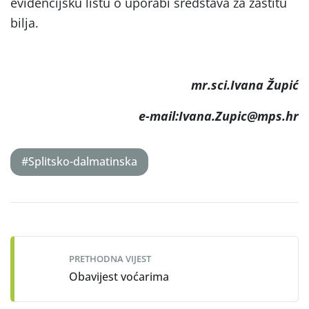
evidencijsku listu o uporabi sredstava za zaštitu
bilja.
mr.sci.Ivana Župić
e-mail:Ivana.Zupic@mps.hr
#Splitsko-dalmatinska
Post
navigation
PRETHODNA VIJEST
Obavijest voćarima