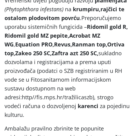
Vremenski uvjeti pogoduju razvoju
plamenjača
(Phytophthora infestans)
na
krumpiru,rajčici te
ostalom plodovitom povrću
.Preporučujemo
uporabu sistemičnih fungicida –
Ridomil gold R,
Ridomil gold MZ pepite,Acrobat MZ
WG
,
Equation PRO,Revus,Ranman top,Ortiva
top,Zakeo 250 SC,Zaftra azt 250 SC,
sukladno
dozvolama i registracijama a prema uputi
proizvođača (podatci o SZB registriranim u RH
vode se u Fitosanitarnom informacijskom
sustavu dostupnom na web
adresi:http//fis.mps.hr/tražilicaszb), strogo
vodeći računa o dozvoljenoj
karenci
za pojedinu
kulturu.
Ambalažu pravilno zbrinite te popunite