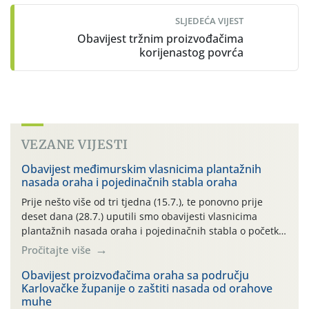
SLJEDEĆA VIJEST
Obavijest tržnim proizvođačima
korijenastog povrća
VEZANE VIJESTI
Obavijest međimurskim vlasnicima plantažnih
nasada oraha i pojedinačnih stabla oraha
Prije nešto više od tri tjedna (15.7.), te ponovno prije
deset dana (28.7.) uputili smo obavijesti vlasnicima
plantažnih nasada oraha i pojedinačnih stabla o početku
leta i ovogodišnjoj potrebi usmjerenog suzbijanja
Pročitajte više
orahove muhe (Rhagoletis completa)! Već dvanaest dana
traje drugi ovogodišnji “toplinski udar”, koji naročito
Obavijest proizvođačima oraha sa području
Karlovačke županije o zaštiti nasada od orahove
izražen zadnja šest dana (31.7.-05.8.), jer najviše
muhe
temperature zraka svakodnevno […]