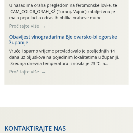
U nasadima oraha pregledom na feromonske lovke, te
CAM_COLOR_ORAH_KŽ (Turanj, Vojnić) zabilježena je
mala populacija odraslih oblika orahove muhe
(Rhagoletis completa). Niska brojnost može se objasniti
Pročitajte više
činjenicom da je riječ o mladim nasadima s vrlo malim
urodom, što je povezano i s manjim brojem prezimjelih
Obavijest vinogradarima Bjelovarsko-bilogorske
županije
jedinki. U starijim nasadima, na žutim ljepljivim Rebell
pločama s […]
Vruće i sparno vrijeme prevladavalo je posljednjih 14
dana uz pljuskove na pojedinim lokalitetima u županiji.
Srednja dnevna temperatura iznosila je 23 ˚C, a
maksimalne su posljednjih dana dosezale do 35 ˚C.
Pročitajte više
Simptome plamenjače vinove loze (Plasmoparas
viticola) vidljivi su na zapercima i vršnom mladom lišću.
Kako bi i dalje održali zdravu lisnu masu u zaštiti je
moguće […]
KONTAKTIRAJTE NAS