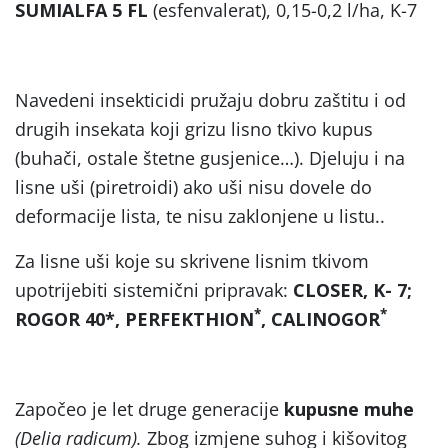
SUMIALFA 5 FL
(esfenvalerat), 0,15-0,2 l/ha, K-7
Navedeni insekticidi pružaju dobru zaštitu i od
drugih insekata koji grizu lisno tkivo kupus
(buhači, ostale štetne gusjenice…). Djeluju i na
lisne uši (piretroidi) ako uši nisu dovele do
deformacije lista, te nisu zaklonjene u listu..
Za lisne uši koje su skrivene lisnim tkivom
upotrijebiti sistemični pripravak:
CLOSER, K- 7;
*
*
ROGOR 40*, PERFEKTHION
, CALINOGOR
Započeo je let druge generacije
kupusne muhe
(Delia radicum).
Zbog izmjene suhog i kišovitog