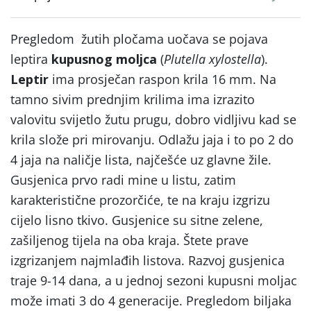
Pregledom žutih pločama uočava se pojava
leptira
kupusnog moljca
(
Plutella xylostella
).
Leptir
ima prosječan raspon krila 16 mm. Na
tamno sivim prednjim krilima ima izrazito
valovitu svijetlo žutu prugu, dobro vidljivu kad se
krila slože pri mirovanju. Odlažu jaja i to po 2 do
4 jaja na naličje lista, najčešće uz glavne žile.
Gusjenica prvo radi mine u listu, zatim
karakteristične prozorčiće, te na kraju izgrizu
cijelo lisno tkivo. Gusjenice su sitne zelene,
zašiljenog tijela na oba kraja. Štete prave
izgrizanjem najmlađih listova. Razvoj gusjenica
traje 9-14 dana, a u jednoj sezoni kupusni moljac
može imati 3 do 4 generacije. Pregledom biljaka