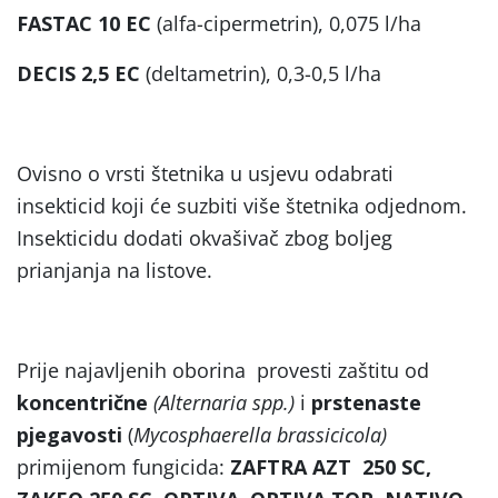
FASTAC 10 EC
(alfa-cipermetrin), 0,075 l/ha
DECIS 2,5 EC
(deltametrin), 0,3-0,5 l/ha
Ovisno o vrsti štetnika u usjevu odabrati
insekticid koji će suzbiti više štetnika odjednom.
Insekticidu dodati okvašivač zbog boljeg
prianjanja na listove.
Prije najavljenih oborina provesti zaštitu od
koncentrične
(Alternaria spp.)
i
prstenaste
pjegavosti
(
Mycosphaerella brassicicola)
primijenom fungicida:
ZAFTRA AZT 250 SC,