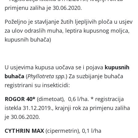
primjenu zaliha je 30.06.2020.
Poželjno je stavljanje žutih ljepljivih ploča u usjev
za ulov odraslih muha, leptira kupusnog moljca,
kupusnih buhača)
U usjevima kupusa uočava se i pojava
kupusnih
buhača
(
Phyllotreta spp
.) Za suzbijanje buhača
registrirani su insekticidi:
ROGOR 40*
(dimetoat), 0,6 l/ha. * registracija
istekla 31.12.2019., krajnji rok za primjenu zaliha
je 30.06.2020.
CYTHRIN MAX
(cipermetrin), 0,1 l/ha