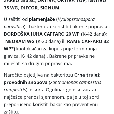
ZAKEO 250 SC, ORTIVA, ORTIVA TOP, NATIVO
75 WG, DIFCOR, SIGNUM.
U zaštiti od
plamenjače
(
Hyaloperonospora
parasitica
) i bakterioza koristiti bakrene pripravke
:
BORDOŠKA JUHA CAFFARO 20 WP (
K-42 dana
);
NEORAM WG (
K-20 dana
)
ili
RAME CAFFARO 32
WP*(
fitiotoksičan za kupus prije formiranja
glavica, K- 42 dana
) .
Bakrene pripravke ne
miješati sa drugim pripravcima
.
Naročito osjetljiva na bakteriozu
Crna trulež
provodnih snopova
(
Xanthomonas campestris
campestris
) je sorta Ogulinac gdje se zaraza
najčešće prenosi sjemenom, pa je u toj sorti
preporučeno koristiti bakar kao preventivnu
zaštitu.