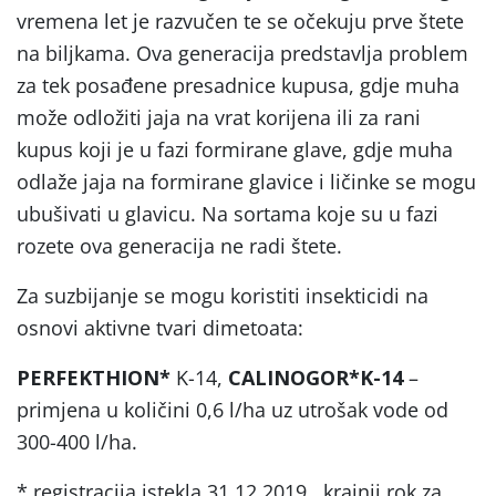
vremena let je razvučen te se očekuju prve štete
na biljkama. Ova generacija predstavlja problem
za tek posađene presadnice kupusa, gdje muha
može odložiti jaja na vrat korijena ili za rani
kupus koji je u fazi formirane glave, gdje muha
odlaže jaja na formirane glavice i ličinke se mogu
ubušivati u glavicu. Na sortama koje su u fazi
rozete ova generacija ne radi štete.
Za suzbijanje se mogu koristiti insekticidi na
osnovi aktivne tvari dimetoata:
PERFEKTHION*
K-14,
CALINOGOR*K-14
–
primjena u količini 0,6 l/ha uz utrošak vode od
300-400 l/ha.
* registracija istekla 31.12.2019., krajnji rok za