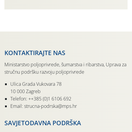
činjenicom da je riječ o mladim nasadima s vrlo malim
urodom, što je povezano i s manjim brojem prezimjelih
jedinki. U starijim nasadima, na žutim ljepljivim Rebell
pločama s […]
KONTAKTIRAJTE NAS
Ministarstvo poljoprivrede, šumarstva i ribarstva, Uprava za
stručnu podršku razvoju poljoprivrede
Ulica Grada Vukovara 78
10 000 Zagreb
Telefon: ++385 (0)1 6106 692
Email: strucna-podrska@mps.hr
SAVJETODAVNA PODRŠKA