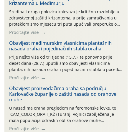
krizantema u Međimurju
Sredina i druga polovica kolovoza je kritično razdoblje u
zdravstvenoj zaštiti krizantema, a prije zamračivanja u
proteklom smo mjesecu tri puta upućivali preporuke o
preventivnim mjerama zaštite krizantema od najčešćih
Pročitajte više
uzročnika bolesti, štetnika i fito-fagnih grinja (23.7., 14.7.,
06.7.)! Na početku ovog mjeseca je zabilježeno je
Obavijest međimurskim vlasnicima plantažnih
nasada oraha i pojedinačnih stabla oraha
povijesno i ekstremno vruće meteorološko razdoblje, uz
najviše temperature […]
Prije nešto više od tri tjedna (15.7.), te ponovno prije
deset dana (28.7.) uputili smo obavijesti vlasnicima
plantažnih nasada oraha i pojedinačnih stabla o početku
leta i ovogodišnjoj potrebi usmjerenog suzbijanja
Pročitajte više
orahove muhe (Rhagoletis completa)! Već dvanaest dana
traje drugi ovogodišnji “toplinski udar”, koji naročito
Obavijest proizvođačima oraha sa području
Karlovačke županije o zaštiti nasada od orahove
izražen zadnja šest dana (31.7.-05.8.), jer najviše
muhe
temperature zraka svakodnevno […]
U nasadima oraha pregledom na feromonske lovke, te
CAM_COLOR_ORAH_KŽ (Turanj, Vojnić) zabilježena je
mala populacija odraslih oblika orahove muhe
(Rhagoletis completa). Niska brojnost može se objasniti
Pročitajte više