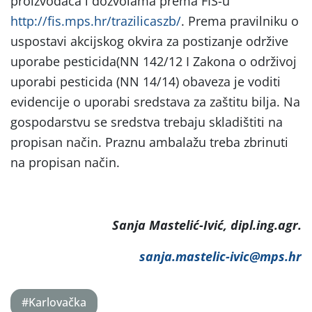
proizvođača i dozvolama prema FIS-u
http://fis.mps.hr/trazilicaszb/
. Prema pravilniku o
uspostavi akcijskog okvira za postizanje održive
uporabe pesticida(NN 142/12 I Zakona o održivoj
uporabi pesticida (NN 14/14) obaveza je voditi
evidencije o uporabi sredstava za zaštitu bilja. Na
gospodarstvu se sredstva trebaju skladištiti na
propisan način. Praznu ambalažu treba zbrinuti
na propisan način.
Sanja Mastelić-Ivić, dipl.ing.agr.
sanja.mastelic-ivic@mps.hr
#Karlovačka