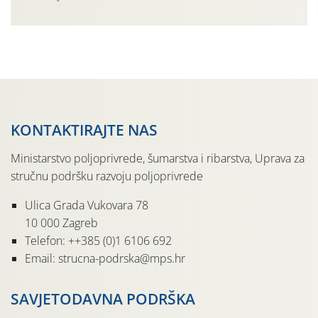
Simptome plamenjače vinove loze (Plasmoparas
viticola) vidljivi su na zapercima i vršnom mladom lišću.
Kako bi i dalje održali zdravu lisnu masu u zaštiti je
moguće […]
KONTAKTIRAJTE NAS
Ministarstvo poljoprivrede, šumarstva i ribarstva, Uprava za
stručnu podršku razvoju poljoprivrede
Ulica Grada Vukovara 78
10 000 Zagreb
Telefon: ++385 (0)1 6106 692
Email: strucna-podrska@mps.hr
SAVJETODAVNA PODRŠKA