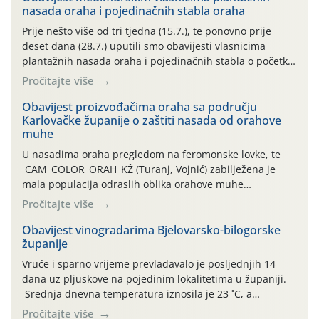
nasada oraha i pojedinačnih stabla oraha
Prije nešto više od tri tjedna (15.7.), te ponovno prije
deset dana (28.7.) uputili smo obavijesti vlasnicima
plantažnih nasada oraha i pojedinačnih stabla o početku
leta i ovogodišnjoj potrebi usmjerenog suzbijanja
Pročitajte više
orahove muhe (Rhagoletis completa)! Već dvanaest dana
traje drugi ovogodišnji “toplinski udar”, koji naročito
Obavijest proizvođačima oraha sa području
Karlovačke županije o zaštiti nasada od orahove
izražen zadnja šest dana (31.7.-05.8.), jer najviše
muhe
temperature zraka svakodnevno […]
U nasadima oraha pregledom na feromonske lovke, te
CAM_COLOR_ORAH_KŽ (Turanj, Vojnić) zabilježena je
mala populacija odraslih oblika orahove muhe
(Rhagoletis completa). Niska brojnost može se objasniti
Pročitajte više
činjenicom da je riječ o mladim nasadima s vrlo malim
urodom, što je povezano i s manjim brojem prezimjelih
Obavijest vinogradarima Bjelovarsko-bilogorske
županije
jedinki. U starijim nasadima, na žutim ljepljivim Rebell
pločama s […]
Vruće i sparno vrijeme prevladavalo je posljednjih 14
dana uz pljuskove na pojedinim lokalitetima u županiji.
Srednja dnevna temperatura iznosila je 23 ˚C, a
maksimalne su posljednjih dana dosezale do 35 ˚C.
Pročitajte više