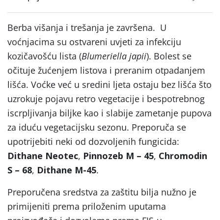
Berba višanja i trešanja je završena. U
voćnjacima su ostvareni uvjeti za infekciju
kozičavošću lista (
Blumeriella japii
). Bolest se
očituje žućenjem listova i preranim otpadanjem
lišća. Voćke već u sredini ljeta ostaju bez lišća što
uzrokuje pojavu retro vegetacije i bespotrebnog
iscrpljivanja biljke kao i slabije zametanje pupova
za iduću vegetacijsku sezonu. Preporuča se
upotrijebiti neki od dozvoljenih fungicida:
Dithane Neotec
,
Pinnozeb M – 45
,
Chromodin
S – 68
,
Dithane M-45
.
Preporučena sredstva za zaštitu bilja nužno je
primijeniti prema priloženim uputama