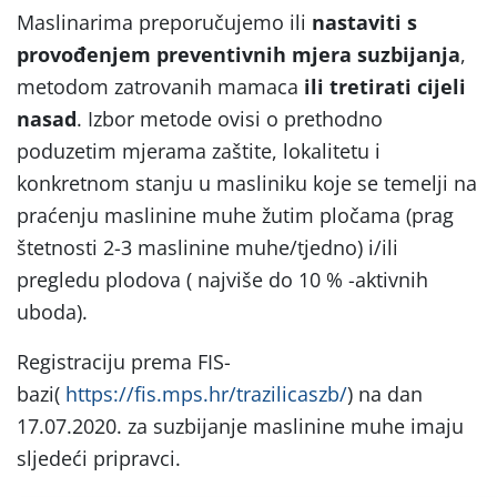
Maslinarima preporučujemo ili
nastaviti s
provođenjem preventivnih mjera suzbijanja
,
metodom zatrovanih mamaca
ili tretirati cijeli
nasad
. Izbor metode ovisi o prethodno
poduzetim mjerama zaštite, lokalitetu i
konkretnom stanju u masliniku koje se temelji na
praćenju maslinine muhe žutim pločama (prag
štetnosti 2-3 maslinine muhe/tjedno) i/ili
pregledu plodova ( najviše do 10 % -aktivnih
uboda).
Registraciju prema FIS-
bazi(
https://fis.mps.hr/trazilicaszb/
) na dan
17.07.2020. za suzbijanje maslinine muhe imaju
sljedeći pripravci.