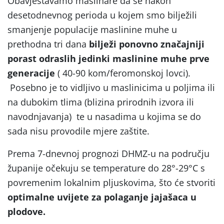
Obavještavamo maslinare da se nakon
desetodnevnog perioda u kojem smo bilježili
smanjenje populacije maslinine muhe u
prethodna tri dana
bilježi ponovno značajniji
porast odraslih jedinki maslinine muhe prve
generacije
( 40-90 kom/feromonskoj lovci).
Posebno je to vidljivo u maslinicima u poljima ili
na dubokim tlima (blizina prirodnih izvora ili
navodnjavanja) te u nasadima u kojima se do
sada nisu provodile mjere zaštite.
Prema 7-dnevnoj prognozi DHMZ-u na području
županije očekuju se temperature do 28°-29°C s
povremenim lokalnim pljuskovima, što će stvoriti
optimalne uvijete za polaganje jajašaca u
plodove.