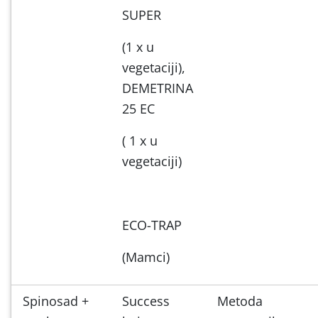
SUPER
(1 x u
vegetaciji),
DEMETRINA
25 EC
( 1 x u
vegetaciji)
ECO-TRAP
(Mamci)
Spinosad +
Success
Metoda