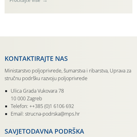
Simptome plamenjače vinove loze (Plasmoparas
viticola) vidljivi su na zapercima i vršnom mladom lišću.
Kako bi i dalje održali zdravu lisnu masu u zaštiti je
moguće […]
KONTAKTIRAJTE NAS
Ministarstvo poljoprivrede, šumarstva i ribarstva, Uprava za
stručnu podršku razvoju poljoprivrede
Ulica Grada Vukovara 78
10 000 Zagreb
Telefon: ++385 (0)1 6106 692
Email: strucna-podrska@mps.hr
SAVJETODAVNA PODRŠKA