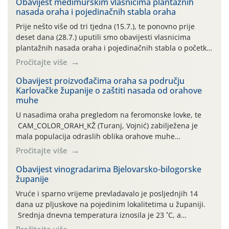
Obavijest međimurskim vlasnicima plantažnih
nasada oraha i pojedinačnih stabla oraha
Prije nešto više od tri tjedna (15.7.), te ponovno prije
deset dana (28.7.) uputili smo obavijesti vlasnicima
plantažnih nasada oraha i pojedinačnih stabla o početku
leta i ovogodišnjoj potrebi usmjerenog suzbijanja
Pročitajte više
orahove muhe (Rhagoletis completa)! Već dvanaest dana
traje drugi ovogodišnji “toplinski udar”, koji naročito
Obavijest proizvođačima oraha sa području
Karlovačke županije o zaštiti nasada od orahove
izražen zadnja šest dana (31.7.-05.8.), jer najviše
muhe
temperature zraka svakodnevno […]
U nasadima oraha pregledom na feromonske lovke, te
CAM_COLOR_ORAH_KŽ (Turanj, Vojnić) zabilježena je
mala populacija odraslih oblika orahove muhe
(Rhagoletis completa). Niska brojnost može se objasniti
Pročitajte više
činjenicom da je riječ o mladim nasadima s vrlo malim
urodom, što je povezano i s manjim brojem prezimjelih
Obavijest vinogradarima Bjelovarsko-bilogorske
županije
jedinki. U starijim nasadima, na žutim ljepljivim Rebell
pločama s […]
Vruće i sparno vrijeme prevladavalo je posljednjih 14
dana uz pljuskove na pojedinim lokalitetima u županiji.
Srednja dnevna temperatura iznosila je 23 ˚C, a
maksimalne su posljednjih dana dosezale do 35 ˚C.
Pročitajte više