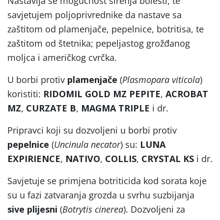
Nastavlja se mogućnost širenja bolesti, te
savjetujem poljoprivrednike da nastave sa
zaštitom od plamenjače, pepelnice, botritisa, te
zaštitom od štetnika; pepeljastog grožđanog
moljca i američkog cvrčka.
U borbi protiv
plamenjače
(
Plasmopara viticola
)
koristiti:
RIDOMIL GOLD MZ PEPITE
,
ACROBAT
MZ
,
CURZATE B
,
MAGMA TRIPLE
i dr.
Pripravci koji su dozvoljeni u borbi protiv
pepelnice
(
Uncinula necator
) su:
LUNA
EXPIRIENCE
,
NATIVO
,
COLLIS
,
CRYSTAL KS
i dr.
Savjetuje se primjena botriticida kod sorata koje
su u fazi zatvaranja grozda u svrhu suzbijanja
sive plijesni
(
Botrytis cinerea
). Dozvoljeni za