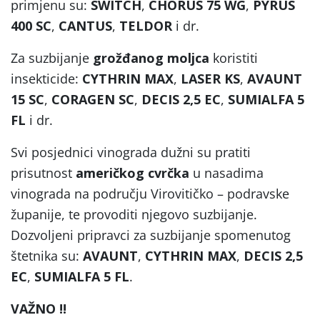
primjenu su:
SWITCH
,
CHORUS 75 WG
,
PYRUS
400 SC
,
CANTUS
,
TELDOR
i dr.
Za suzbijanje
grožđanog moljca
koristiti
insekticide:
CYTHRIN MAX
,
LASER KS
,
AVAUNT
15 SC
,
CORAGEN SC
,
DECIS 2,5 EC
,
SUMIALFA 5
FL
i dr.
Svi posjednici vinograda dužni su pratiti
prisutnost
američkog cvrčka
u nasadima
vinograda na području Virovitičko – podravske
županije, te provoditi njegovo suzbijanje.
Dozvoljeni pripravci za suzbijanje spomenutog
štetnika su:
AVAUNT
,
CYTHRIN MAX
,
DECIS 2,5
EC
,
SUMIALFA 5 FL
.
VAŽNO !!