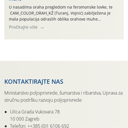
U nasadima oraha pregledom na feromonske lovke, te
CAM_COLOR_ORAH_KŽ (Turanj, Vojnić) zabilježena je
mala populacija odraslih oblika orahove muhe
(Rhagoletis completa). Niska brojnost može se objasniti
Pročitajte više
činjenicom da je riječ o mladim nasadima s vrlo malim
urodom, što je povezano i s manjim brojem prezimjelih
jedinki. U starijim nasadima, na žutim ljepljivim Rebell
pločama s […]
KONTAKTIRAJTE NAS
Ministarstvo poljoprivrede, šumarstva i ribarstva, Uprava za
stručnu podršku razvoju poljoprivrede
Ulica Grada Vukovara 78
10 000 Zagreb
Telefon: ++385 (0)1 6106 692