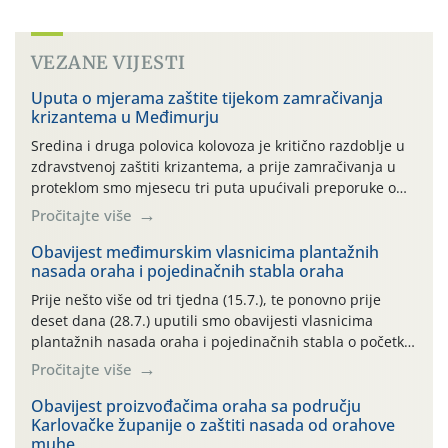
VEZANE VIJESTI
Uputa o mjerama zaštite tijekom zamračivanja
krizantema u Međimurju
Sredina i druga polovica kolovoza je kritično razdoblje u
zdravstvenoj zaštiti krizantema, a prije zamračivanja u
proteklom smo mjesecu tri puta upućivali preporuke o
preventivnim mjerama zaštite krizantema od najčešćih
Pročitajte više
uzročnika bolesti, štetnika i fito-fagnih grinja (23.7., 14.7.,
06.7.)! Na početku ovog mjeseca je zabilježeno je
Obavijest međimurskim vlasnicima plantažnih
nasada oraha i pojedinačnih stabla oraha
povijesno i ekstremno vruće meteorološko razdoblje, uz
najviše temperature […]
Prije nešto više od tri tjedna (15.7.), te ponovno prije
deset dana (28.7.) uputili smo obavijesti vlasnicima
plantažnih nasada oraha i pojedinačnih stabla o početku
leta i ovogodišnjoj potrebi usmjerenog suzbijanja
Pročitajte više
orahove muhe (Rhagoletis completa)! Već dvanaest dana
traje drugi ovogodišnji “toplinski udar”, koji naročito
Obavijest proizvođačima oraha sa području
Karlovačke županije o zaštiti nasada od orahove
izražen zadnja šest dana (31.7.-05.8.), jer najviše
muhe
temperature zraka svakodnevno […]