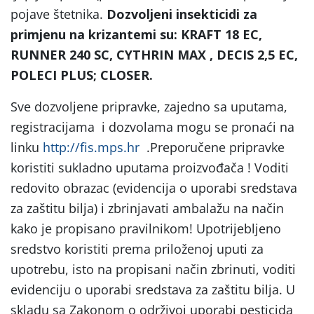
pojave štetnika.
Dozvoljeni insekticidi za
primjenu na krizantemi su: KRAFT 18 EC,
RUNNER 240 SC, CYTHRIN MAX , DECIS 2,5 EC,
POLECI PLUS; CLOSER.
Sve dozvoljene pripravke, zajedno sa uputama,
registracijama i dozvolama mogu se pronaći na
linku
http://fis.mps.hr
.Preporučene pripravke
koristiti sukladno uputama proizvođača ! Voditi
redovito obrazac (evidencija o uporabi sredstava
za zaštitu bilja) i zbrinjavati ambalažu na način
kako je propisano pravilnikom! Upotrijebljeno
sredstvo koristiti prema priloženoj uputi za
upotrebu, isto na propisani način zbrinuti, voditi
evidenciju o uporabi sredstava za zaštitu bilja. U
skladu sa Zakonom o održivoj uporabi pesticida