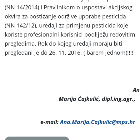
(NN 14/2014) i Pravilnikom o uspostavi akcijskog
okvira za postizanje održive uporabe pesticida
(NN 142/12), uređaji za primjenu pesticida koje
koriste profesionalni korisnici podliježu redovitim
pregledima. Rok do kojeg uređaji moraju biti
pregledani je do 26. 11. 2016. ( barem jednom)!!!!
An
Marija Čajkulić, dipl.ing.agr.,
e-mail:
Ana.Marija.Cajkulic@mps.hr