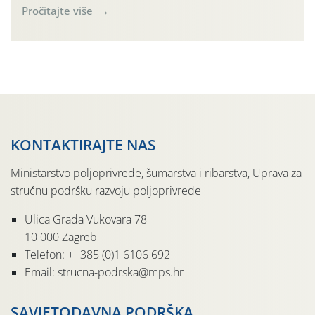
(Rhagoletis completa). Niska brojnost može se objasniti
Pročitajte više
činjenicom da je riječ o mladim nasadima s vrlo malim
urodom, što je povezano i s manjim brojem prezimjelih
jedinki. U starijim nasadima, na žutim ljepljivim Rebell
pločama s […]
KONTAKTIRAJTE NAS
Ministarstvo poljoprivrede, šumarstva i ribarstva, Uprava za
stručnu podršku razvoju poljoprivrede
Ulica Grada Vukovara 78
10 000 Zagreb
Telefon: ++385 (0)1 6106 692
Email: strucna-podrska@mps.hr
SAVJETODAVNA PODRŠKA