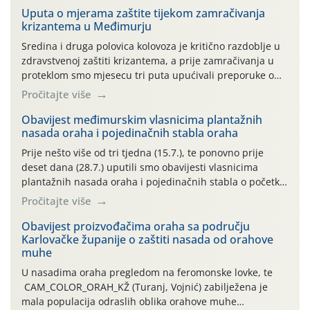
Uputa o mjerama zaštite tijekom zamračivanja
krizantema u Međimurju
Sredina i druga polovica kolovoza je kritično razdoblje u
zdravstvenoj zaštiti krizantema, a prije zamračivanja u
proteklom smo mjesecu tri puta upućivali preporuke o
preventivnim mjerama zaštite krizantema od najčešćih
Pročitajte više
uzročnika bolesti, štetnika i fito-fagnih grinja (23.7., 14.7.,
06.7.)! Na početku ovog mjeseca je zabilježeno je
Obavijest međimurskim vlasnicima plantažnih
nasada oraha i pojedinačnih stabla oraha
povijesno i ekstremno vruće meteorološko razdoblje, uz
najviše temperature […]
Prije nešto više od tri tjedna (15.7.), te ponovno prije
deset dana (28.7.) uputili smo obavijesti vlasnicima
plantažnih nasada oraha i pojedinačnih stabla o početku
leta i ovogodišnjoj potrebi usmjerenog suzbijanja
Pročitajte više
orahove muhe (Rhagoletis completa)! Već dvanaest dana
traje drugi ovogodišnji “toplinski udar”, koji naročito
Obavijest proizvođačima oraha sa području
Karlovačke županije o zaštiti nasada od orahove
izražen zadnja šest dana (31.7.-05.8.), jer najviše
muhe
temperature zraka svakodnevno […]
U nasadima oraha pregledom na feromonske lovke, te
CAM_COLOR_ORAH_KŽ (Turanj, Vojnić) zabilježena je
mala populacija odraslih oblika orahove muhe