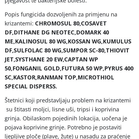
pjegavost te bakterijske bolesti.
Popis fungicida dozvoljenih za primjenu na
krizantemi:
CHROMOSUL 80,COSAVET
DF,DITHANE DG NEOTEC,DOMARK 40
ME,KALINOSUL 80 WG,KOSSAN WG,KUMULUS
DF,SULFOLAC 80 WG,SUMPOR SC-80,THIOVIT
JET,SYSTHANE 20 EW,CAPTAN WP
50,FONGANIL GOLD,FUTURA 50 WP,PYRUS 400
SC,KASTOR,RANMAN TOP,MICROTHIOL
SPECIAL DISPERSS.
Štetnici koji predstavljaju problem na krizantemi
su štitasti moljci, lisne uši, tripsi i koprivina
grinja. Obilaskom pojedinih lokacija, uočena je
pojava koprivine grinje. Potrebno je postaviti
ljepljive ploče (plave, žute) u nasadu za praćenje