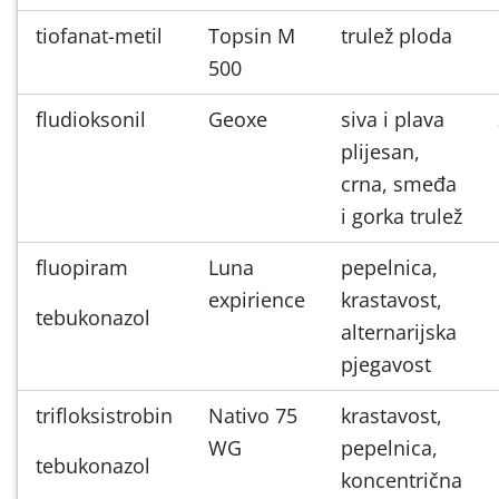
tiofanat-metil
Topsin M
trulež ploda
500
fludioksonil
Geoxe
siva i plava
plijesan,
crna, smeđa
i gorka trulež
fluopiram
Luna
pepelnica,
expirience
krastavost,
tebukonazol
alternarijska
pjegavost
trifloksistrobin
Nativo 75
krastavost,
WG
pepelnica,
tebukonazol
koncentrična