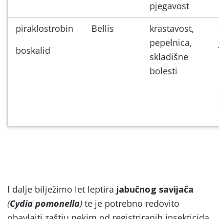
pjegavost
piraklostrobin
Bellis
krastavost,
pepelnica,
boskalid
skladišne
bolesti
I dalje bilježimo let leptira
jabučnog savijača
(
Cydia pomonella
)
te je potrebno redovito
obavlajti zaštiu nekim od registriranih insekticida