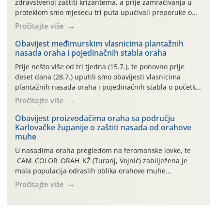
zdravstvenoj zaštiti krizantema, a prije zamračivanja u
proteklom smo mjesecu tri puta upućivali preporuke o
preventivnim mjerama zaštite krizantema od najčešćih
Pročitajte više
uzročnika bolesti, štetnika i fito-fagnih grinja (23.7., 14.7.,
06.7.)! Na početku ovog mjeseca je zabilježeno je
Obavijest međimurskim vlasnicima plantažnih
nasada oraha i pojedinačnih stabla oraha
povijesno i ekstremno vruće meteorološko razdoblje, uz
najviše temperature […]
Prije nešto više od tri tjedna (15.7.), te ponovno prije
deset dana (28.7.) uputili smo obavijesti vlasnicima
plantažnih nasada oraha i pojedinačnih stabla o početku
leta i ovogodišnjoj potrebi usmjerenog suzbijanja
Pročitajte više
orahove muhe (Rhagoletis completa)! Već dvanaest dana
traje drugi ovogodišnji “toplinski udar”, koji naročito
Obavijest proizvođačima oraha sa području
Karlovačke županije o zaštiti nasada od orahove
izražen zadnja šest dana (31.7.-05.8.), jer najviše
muhe
temperature zraka svakodnevno […]
U nasadima oraha pregledom na feromonske lovke, te
CAM_COLOR_ORAH_KŽ (Turanj, Vojnić) zabilježena je
mala populacija odraslih oblika orahove muhe
(Rhagoletis completa). Niska brojnost može se objasniti
Pročitajte više
činjenicom da je riječ o mladim nasadima s vrlo malim
urodom, što je povezano i s manjim brojem prezimjelih
jedinki. U starijim nasadima, na žutim ljepljivim Rebell