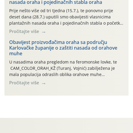
nasada oraha i pojedinačnih stabla oraha
povijesno i ekstremno vruće meteorološko razdoblje, uz
najviše temperature […]
Prije nešto više od tri tjedna (15.7.), te ponovno prije
deset dana (28.7.) uputili smo obavijesti vlasnicima
plantažnih nasada oraha i pojedinačnih stabla o početku
leta i ovogodišnjoj potrebi usmjerenog suzbijanja
Pročitajte više
orahove muhe (Rhagoletis completa)! Već dvanaest dana
traje drugi ovogodišnji “toplinski udar”, koji naročito
Obavijest proizvođačima oraha sa području
Karlovačke županije o zaštiti nasada od orahove
izražen zadnja šest dana (31.7.-05.8.), jer najviše
muhe
temperature zraka svakodnevno […]
U nasadima oraha pregledom na feromonske lovke, te
CAM_COLOR_ORAH_KŽ (Turanj, Vojnić) zabilježena je
mala populacija odraslih oblika orahove muhe
(Rhagoletis completa). Niska brojnost može se objasniti
Pročitajte više
činjenicom da je riječ o mladim nasadima s vrlo malim
urodom, što je povezano i s manjim brojem prezimjelih
jedinki. U starijim nasadima, na žutim ljepljivim Rebell
pločama s […]