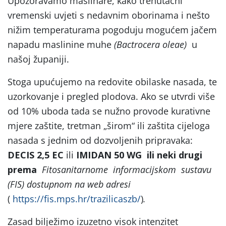
Upozoravamo maslinare, kako trenutačni
vremenski uvjeti s nedavnim oborinama i nešto
nižim temperaturama pogoduju mogućem jačem
napadu maslinine muhe
(Bactrocera oleae)
u
našoj županiji.
Stoga upućujemo na redovite obilaske nasada, te
uzorkovanje i pregled plodova. Ako se utvrdi više
od 10% uboda tada se nužno provode kurativne
mjere zaštite, tretman „širom“ ili zaštita cijeloga
nasada s jednim od dozvoljenih pripravaka:
DECIS 2,5 EC
ili
IMIDAN 50 WG
ili neki drugi
prema
Fitosanitarnome informacijskom sustavu
(FIS) dostupnom na web adresi
(
https://fis.mps.hr/trazilicaszb/
)
.
Zasad bilježimo izuzetno visok intenzitet