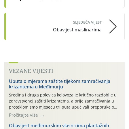
SLJEDEĆA VIJEST
Obavijest maslinarima
VEZANE VIJESTI
Uputa o mjerama zaštite tijekom zamračivanja
krizantema u Međimurju
Sredina i druga polovica kolovoza je kritično razdoblje u
zdravstvenoj zaštiti krizantema, a prije zamračivanja u
proteklom smo mjesecu tri puta upućivali preporuke o
preventivnim mjerama zaštite krizantema od najčešćih
Pročitajte više
uzročnika bolesti, štetnika i fito-fagnih grinja (23.7., 14.7.,
06.7.)! Na početku ovog mjeseca je zabilježeno je
Obavijest međimurskim vlasnicima plantažnih