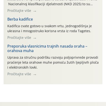
Nacionalnoj klasifikaciji djelatnosti (NKD 2025) to su
skupne 01.1, 01.2, 01.3, 01.4, 01.5 i 01.6. Djelatnost
Pročitajte više
prerade poljoprivrednih proizvoda je svako djelovanje na
poljoprivredni proizvod čiji je rezultat proizvod koji
Berba kadifice
također može biti poljoprivredni proizvod poput npr.
Kadifica cvate gotovo u svakom vrtu, jednogodišnja je
maslinovog ulja, bučinog ulja, vino od […]
ukrasna i mnogostruko korisna vrsta iz roda Tagetes.
Pročitajte više
Preporuka vlasnicima trajnih nasada oraha –
orahova muha
Uprava za stručnu podršku razvoju poljoprivrede provodi
praćenje leta orahove muhe pomoću žutih ljepljivih ploča
i elektronskih lovki.
Pročitajte više