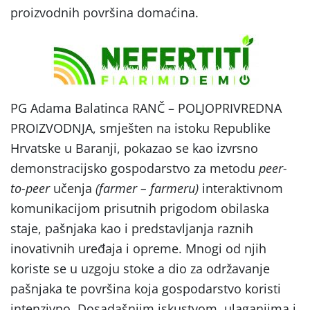
proizvodnih površina domaćina.
PG Adama Balatinca RANČ – POLJOPRIVREDNA
PROIZVODNJA, smješten na istoku Republike
Hrvatske u Baranji, pokazao se kao izvrsno
demonstracijsko gospodarstvo za metodu
peer-
to-peer
učenja
(farmer – farmeru)
interaktivnom
komunikacijom prisutnih prigodom obilaska
staje, pašnjaka kao i predstavljanja raznih
inovativnih uređaja i opreme. Mnogi od njih
koriste se u uzgoju stoke a dio za održavanje
pašnjaka te površina koja gospodarstvo koristi
intenzivno. Dosadašnjim iskustvom, ulaganjima i