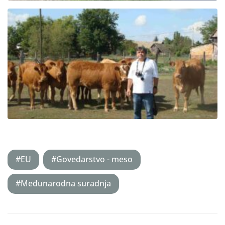
#EU
#Govedarstvo - meso
#Međunarodna suradnja
Post