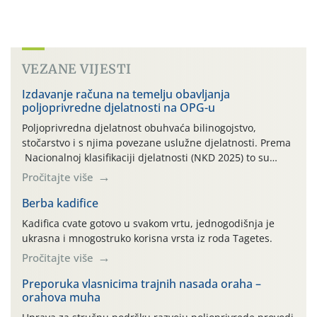
VEZANE VIJESTI
Izdavanje računa na temelju obavljanja
poljoprivredne djelatnosti na OPG-u
Poljoprivredna djelatnost obuhvaća bilinogojstvo,
stočarstvo i s njima povezane uslužne djelatnosti. Prema
Nacionalnoj klasifikaciji djelatnosti (NKD 2025) to su
skupne 01.1, 01.2, 01.3, 01.4, 01.5 i 01.6. Djelatnost
Pročitajte više
prerade poljoprivrednih proizvoda je svako djelovanje na
poljoprivredni proizvod čiji je rezultat proizvod koji
Berba kadifice
također može biti poljoprivredni proizvod poput npr.
Kadifica cvate gotovo u svakom vrtu, jednogodišnja je
maslinovog ulja, bučinog ulja, vino od […]
ukrasna i mnogostruko korisna vrsta iz roda Tagetes.
Pročitajte više
Preporuka vlasnicima trajnih nasada oraha –
orahova muha