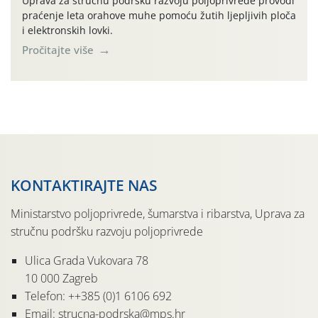
Uprava za stručnu podršku razvoju poljoprivrede provodi
praćenje leta orahove muhe pomoću žutih ljepljivih ploča
i elektronskih lovki.
Pročitajte više
KONTAKTIRAJTE NAS
Ministarstvo poljoprivrede, šumarstva i ribarstva, Uprava za
stručnu podršku razvoju poljoprivrede
Ulica Grada Vukovara 78
10 000 Zagreb
Telefon: ++385 (0)1 6106 692
Email: strucna-podrska@mps.hr