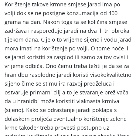
Korištenje takove krmne smjese jarad ima po
volji dok se ne postigne konzumacija od 400
grama na dan. Nakon toga ta se količina smjese
zadržava i raspoređuje jaradi na dva ili tri obroka
tijekom dana. Cijelo to vrijeme sijeno i vodu jarad
mora imati na korištenje po volji. O tome hoće li
se jarad koristiti za rasplod ili samo za tov ovisi i
vrijeme odbića. Ono čemu treba težiti je da se za
hranidbu rasplodne jaradi koristi visokokvalitetno
sijeno čime se stimulira razvoj predželuca i
ostvaruje primarni cilj a to je stvaranje preživača
da u hranidbi može koristiti vlaknasta krmiva
(sijeno). Kako se odrastanje jaradi poklapa s
dolaskom proljeća eventualno korištenje zelene
krme također treba provesti postupno uz