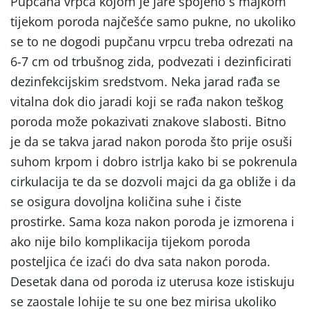
Pupčana vrpca kojom je jare spojeno s majkom
tijekom poroda najčešće samo pukne, no ukoliko
se to ne dogodi pupčanu vrpcu treba odrezati na
6-7 cm od trbušnog zida, podvezati i dezinficirati
dezinfekcijskim sredstvom. Neka jarad rađa se
vitalna dok dio jaradi koji se rađa nakon teškog
poroda može pokazivati znakove slabosti. Bitno
je da se takva jarad nakon poroda što prije osuši
suhom krpom i dobro istrlja kako bi se pokrenula
cirkulacija te da se dozvoli majci da ga obliže i da
se osigura dovoljna količina suhe i čiste
prostirke. Sama koza nakon poroda je izmorena i
ako nije bilo komplikacija tijekom poroda
posteljica će izaći do dva sata nakon poroda.
Desetak dana od poroda iz uterusa koze istiskuju
se zaostale lohije te su one bez mirisa ukoliko