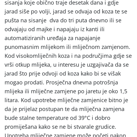
sisanja koje obično traje desetak dana i gdje
jarad siše po volji, jarad se odvaja od koza te se
pušta na sisanje dva do tri puta dnevno ili se
odvajaju od majke i napajaju iz kanti ili
automatiziranih uređaja za napajanje
punomasnim mlijekom ili mliječnom zamjenom.
Kod visokomliječnih koza i na područjima gdje se
vrši otkup mlijeka, u interesu je uzgajivača da se
jarad što prije odvoji od koza kako bi se višak
mogao prodati. Prosječna dnevna potrošnja
mlijeka ili mliječne zamjene po jaretu je oko 1,5
litara. Kod upotrebe mliječne zamjenice bitno je
da je prijelaz postupan te da mliječna zamjena
bude stalne temperature od 39°C i dobro
promiješana kako se ne bi stvarale grudice.
Upotreba mliječne zamjene može početi nakon