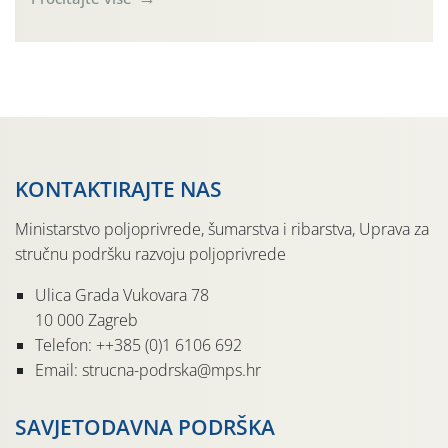
Simptome plamenjače vinove loze (Plasmoparas
viticola) vidljivi su na zapercima i vršnom mladom lišću.
Kako bi i dalje održali zdravu lisnu masu u zaštiti je
moguće […]
KONTAKTIRAJTE NAS
Ministarstvo poljoprivrede, šumarstva i ribarstva, Uprava za
stručnu podršku razvoju poljoprivrede
Ulica Grada Vukovara 78
10 000 Zagreb
Telefon: ++385 (0)1 6106 692
Email: strucna-podrska@mps.hr
SAVJETODAVNA PODRŠKA