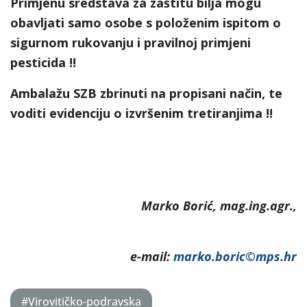
Primjenu sredstava za zaštitu bilja mogu
obavljati samo osobe s položenim ispitom o
sigurnom rukovanju i pravilnoj primjeni
pesticida !!
Ambalažu SZB zbrinuti na propisani način, te
voditi evidenciju o izvršenim tretiranjima !!
Marko Borić, mag.ing.agr.,
e-mail:
marko.boric©mps.hr
#Virovitičko-podravska