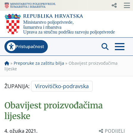
Pristupačnost
»
Preporuke za zaštitu bilja
»
Obavijest proizvođačima
lijeske
ŽUPANIJA:
Virovitičko-podravska
Obavijest proizvođačima
lijeske
4. ožujka 2021.
PODIJELI