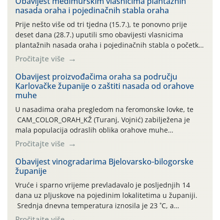
Obavijest međimurskim vlasnicima plantažnih
nasada oraha i pojedinačnih stabla oraha
Prije nešto više od tri tjedna (15.7.), te ponovno prije
deset dana (28.7.) uputili smo obavijesti vlasnicima
plantažnih nasada oraha i pojedinačnih stabla o početku
leta i ovogodišnjoj potrebi usmjerenog suzbijanja
Pročitajte više
orahove muhe (Rhagoletis completa)! Već dvanaest dana
traje drugi ovogodišnji “toplinski udar”, koji naročito
Obavijest proizvođačima oraha sa području
Karlovačke županije o zaštiti nasada od orahove
izražen zadnja šest dana (31.7.-05.8.), jer najviše
muhe
temperature zraka svakodnevno […]
U nasadima oraha pregledom na feromonske lovke, te
CAM_COLOR_ORAH_KŽ (Turanj, Vojnić) zabilježena je
mala populacija odraslih oblika orahove muhe
(Rhagoletis completa). Niska brojnost može se objasniti
Pročitajte više
činjenicom da je riječ o mladim nasadima s vrlo malim
urodom, što je povezano i s manjim brojem prezimjelih
Obavijest vinogradarima Bjelovarsko-bilogorske
županije
jedinki. U starijim nasadima, na žutim ljepljivim Rebell
pločama s […]
Vruće i sparno vrijeme prevladavalo je posljednjih 14
dana uz pljuskove na pojedinim lokalitetima u županiji.
Srednja dnevna temperatura iznosila je 23 ˚C, a
maksimalne su posljednjih dana dosezale do 35 ˚C.
Pročitajte više