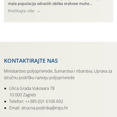
mala populacija odraslih oblika orahove muhe
(Rhagoletis completa). Niska brojnost može se objasniti
Pročitajte više
činjenicom da je riječ o mladim nasadima s vrlo malim
urodom, što je povezano i s manjim brojem prezimjelih
jedinki. U starijim nasadima, na žutim ljepljivim Rebell
pločama s […]
KONTAKTIRAJTE NAS
Ministarstvo poljoprivrede, šumarstva i ribarstva, Uprava za
stručnu podršku razvoju poljoprivrede
Ulica Grada Vukovara 78
10 000 Zagreb
Telefon: ++385 (0)1 6106 692
Email: strucna-podrska@mps.hr