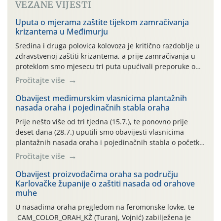
VEZANE VIJESTI
Uputa o mjerama zaštite tijekom zamračivanja
krizantema u Međimurju
Sredina i druga polovica kolovoza je kritično razdoblje u
zdravstvenoj zaštiti krizantema, a prije zamračivanja u
proteklom smo mjesecu tri puta upućivali preporuke o
preventivnim mjerama zaštite krizantema od najčešćih
Pročitajte više
uzročnika bolesti, štetnika i fito-fagnih grinja (23.7., 14.7.,
06.7.)! Na početku ovog mjeseca je zabilježeno je
Obavijest međimurskim vlasnicima plantažnih
nasada oraha i pojedinačnih stabla oraha
povijesno i ekstremno vruće meteorološko razdoblje, uz
najviše temperature […]
Prije nešto više od tri tjedna (15.7.), te ponovno prije
deset dana (28.7.) uputili smo obavijesti vlasnicima
plantažnih nasada oraha i pojedinačnih stabla o početku
leta i ovogodišnjoj potrebi usmjerenog suzbijanja
Pročitajte više
orahove muhe (Rhagoletis completa)! Već dvanaest dana
traje drugi ovogodišnji “toplinski udar”, koji naročito
Obavijest proizvođačima oraha sa području
Karlovačke županije o zaštiti nasada od orahove
izražen zadnja šest dana (31.7.-05.8.), jer najviše
muhe
temperature zraka svakodnevno […]
U nasadima oraha pregledom na feromonske lovke, te
CAM_COLOR_ORAH_KŽ (Turanj, Vojnić) zabilježena je