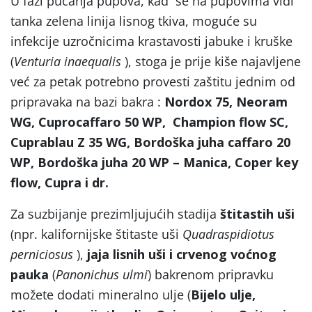
U fazi pucanja pupova, kad se na pupovima vidi
tanka zelena linija lisnog tkiva, moguće su
infekcije uzročnicima krastavosti jabuke i kruške
(
Venturia inaequalis
), stoga je prije kiše najavljene
već za petak potrebno provesti zaštitu jednim od
pripravaka na bazi bakra :
Nordox 75, Neoram
WG, Cuprocaffaro 50 WP, Champion flow SC,
Cuprablau Z 35 WG, Bordoška juha caffaro 20
WP, Bordoška juha 20 WP – Manica, Coper key
flow, Cupra i dr.
Za suzbijanje prezimljujućih stadija
štitastih uši
(npr. kalifornijske štitaste uši
Quadraspidiotus
perniciosus
),
jaja lisnih uši i crvenog voćnog
pauka
(
Panonichus ulmi
) bakrenom pripravku
možete dodati mineralno ulje (
Bijelo ulje,