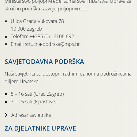
Ministarstvo poljoprivrede, šumarstva i ribarstva, Uprava za
stručnu podršku razvoju poljoprivrede
Ulica Grada Vukovara 78
10 000 Zagreb
Telefon: ++385 (0)1 6106 692
Email: strucna-podrska@mps.hr
SAVJETODAVNA PODRŠKA
Naši savjetnici su dostupni radnim danom u podružnicama
diljem Hrvatske.
8 – 16 sati (Grad Zagreb)
7 – 15 sati (Ispostave)
Adresar savjetnika
ZA DJELATNIKE UPRAVE