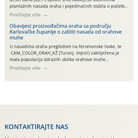
plantažnih nasada oraha i pojedinačnih stabla o početku
leta i ovogodišnjoj potrebi usmjerenog suzbijanja
Pročitajte više
orahove muhe (Rhagoletis completa)! Već dvanaest dana
traje drugi ovogodišnji “toplinski udar”, koji naročito
Obavijest proizvođačima oraha sa području
Karlovačke županije o zaštiti nasada od orahove
izražen zadnja šest dana (31.7.-05.8.), jer najviše
muhe
temperature zraka svakodnevno […]
U nasadima oraha pregledom na feromonske lovke, te
CAM_COLOR_ORAH_KŽ (Turanj, Vojnić) zabilježena je
mala populacija odraslih oblika orahove muhe
(Rhagoletis completa). Niska brojnost može se objasniti
Pročitajte više
činjenicom da je riječ o mladim nasadima s vrlo malim
urodom, što je povezano i s manjim brojem prezimjelih
jedinki. U starijim nasadima, na žutim ljepljivim Rebell
pločama s […]
KONTAKTIRAJTE NAS