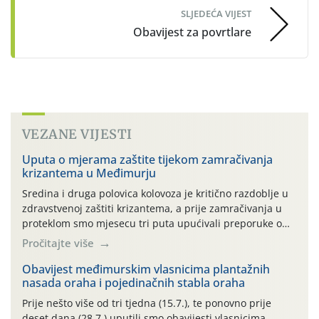
SLJEDEĆA VIJEST
Obavijest za povrtlare
VEZANE VIJESTI
Uputa o mjerama zaštite tijekom zamračivanja
krizantema u Međimurju
Sredina i druga polovica kolovoza je kritično razdoblje u
zdravstvenoj zaštiti krizantema, a prije zamračivanja u
proteklom smo mjesecu tri puta upućivali preporuke o
preventivnim mjerama zaštite krizantema od najčešćih
Pročitajte više
uzročnika bolesti, štetnika i fito-fagnih grinja (23.7., 14.7.,
06.7.)! Na početku ovog mjeseca je zabilježeno je
Obavijest međimurskim vlasnicima plantažnih
nasada oraha i pojedinačnih stabla oraha
povijesno i ekstremno vruće meteorološko razdoblje, uz
najviše temperature […]
Prije nešto više od tri tjedna (15.7.), te ponovno prije
deset dana (28.7.) uputili smo obavijesti vlasnicima