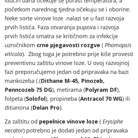
Idućih dana očekuje se porast temperatura, a
početkom narednog tjedna očekuju se i oborine.
Neke sorte vinove loze nalazi se u fazi razvoja
prvih listića. Faza otvaranja pupova i razvoja
prvih listića smatra se kritičnom za infekcije
uzročnikom
crne pjegavosti rozgve
(
Phomopsis
viticola
). Zbog toga je potrebno prije kiše provesti
preventivnu zaštitu vinove loze. U ovoj razvojnoj
fazi preporučujemo jedan od pripravaka na bazi
mankozeba ( (
Dithane M-45, Pinozeb,
Penncozeb 75 DG
), metirama (
Polyram DF
),
folpeta (
Solofol
), propineba (
Antracol 70 WG
) ili
ditianona (
Delan Pro
).
Za zaštitu od
pepelnice vinove loze
(
Erysiphe
necator
) potrebno je dodati jedan od pripravaka