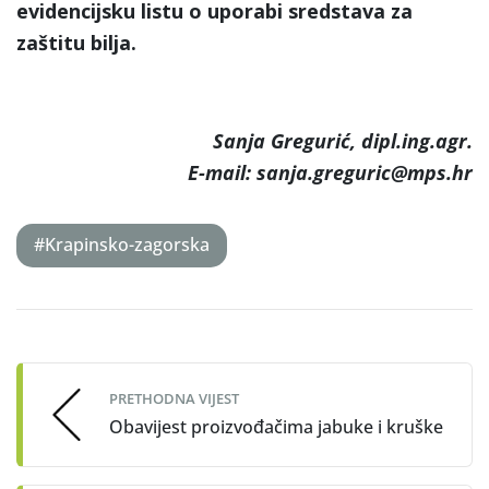
evidencijsku listu o uporabi sredstava za
zaštitu bilja.
Sanja Gregurić, dipl.ing.agr.
E-mail: sanja.greguric@mps.hr
#Krapinsko-zagorska
Post
navigation
PRETHODNA VIJEST
Obavijest proizvođačima jabuke i kruške