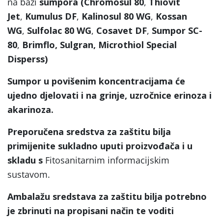
na bazi
sumpora (Chromosul 80
,
Thiovit
Jet
,
Kumulus DF
,
Kalinosul 80 WG
,
Kossan
WG
,
Sulfolac 80 WG
,
Cosavet DF
,
Sumpor SC-
80
,
Brimflo, Sulgran, Microthiol Special
Disperss)
Sumpor u povišenim koncentracijama će
ujedno djelovati i na grinje, uzročnice erinoza i
akarinoza.
Preporučena sredstva za zaštitu bilja
primijenite sukladno uputi proizvođača i u
skladu s
Fitosanitarnim informacijskim
sustavom.
Ambalažu sredstava za zaštitu bilja potrebno
je zbrinuti na propisani način te voditi