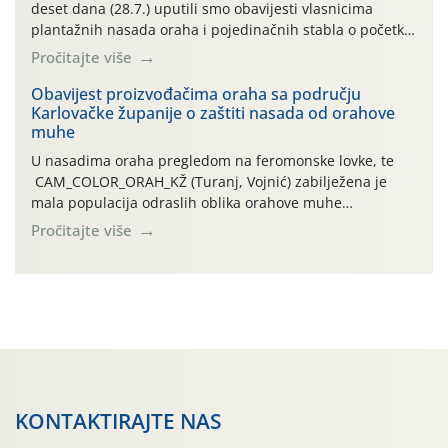
deset dana (28.7.) uputili smo obavijesti vlasnicima
plantažnih nasada oraha i pojedinačnih stabla o početku
leta i ovogodišnjoj potrebi usmjerenog suzbijanja
Pročitajte više
orahove muhe (Rhagoletis completa)! Već dvanaest dana
traje drugi ovogodišnji “toplinski udar”, koji naročito
Obavijest proizvođačima oraha sa području
Karlovačke županije o zaštiti nasada od orahove
izražen zadnja šest dana (31.7.-05.8.), jer najviše
muhe
temperature zraka svakodnevno […]
U nasadima oraha pregledom na feromonske lovke, te
CAM_COLOR_ORAH_KŽ (Turanj, Vojnić) zabilježena je
mala populacija odraslih oblika orahove muhe
(Rhagoletis completa). Niska brojnost može se objasniti
Pročitajte više
činjenicom da je riječ o mladim nasadima s vrlo malim
urodom, što je povezano i s manjim brojem prezimjelih
jedinki. U starijim nasadima, na žutim ljepljivim Rebell
pločama s […]
KONTAKTIRAJTE NAS