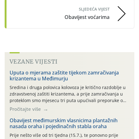
SLJEDEĆA VIJEST
Obavijest voćarima
VEZANE VIJESTI
Uputa o mjerama zaštite tijekom zamračivanja
krizantema u Međimurju
Sredina i druga polovica kolovoza je kritično razdoblje u
zdravstvenoj zaštiti krizantema, a prije zamračivanja u
proteklom smo mjesecu tri puta upućivali preporuke o
preventivnim mjerama zaštite krizantema od najčešćih
Pročitajte više
uzročnika bolesti, štetnika i fito-fagnih grinja (23.7., 14.7.,
06.7.)! Na početku ovog mjeseca je zabilježeno je
Obavijest međimurskim vlasnicima plantažnih
nasada oraha i pojedinačnih stabla oraha
povijesno i ekstremno vruće meteorološko razdoblje, uz
najviše temperature […]
Prije nešto više od tri tjedna (15.7.), te ponovno prije