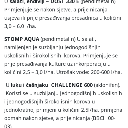
U
salati, endiviji – DOST 330 E
(pendimetalin)
Primjenjuje se nakon sjetve, a prije nicanja
usjeva ili prije presađivanja presadnica u količini
3,0 – 6,0 l/ha.
STOMP AQUA
(pendimetalin) U salati,
namijenjen je suzbijanju jednogodišnjih
uskolisnih i širokolisnih korova. Primjenjuje se
prije presađivanja kulture uz inkorporaciju u
količini 2,5 – 3,0 l/ha. Utrošak vode: 200-600 l/ha.
U
luku
i češnjaku
CHALLENGE 600
(aklonifen)
.
Koristi se u suzbijanju jednogodišnjih uskolisnih
i jednogodišnjih širokolisnih korova u
jednokratnoj primjeni u količini 2,5l/ha, primjena
odmah nakon sjetve, a prije nicanja (BBCH 00-
03).