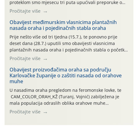
proteklom smo mjesecu tri puta upućivali preporuke o
preventivnim mjerama zaštite krizantema od najčešćih
Pročitajte više
uzročnika bolesti, štetnika i fito-fagnih grinja (23.7., 14.7.,
06.7.)! Na početku ovog mjeseca je zabilježeno je
Obavijest međimurskim vlasnicima plantažnih
nasada oraha i pojedinačnih stabla oraha
povijesno i ekstremno vruće meteorološko razdoblje, uz
najviše temperature […]
Prije nešto više od tri tjedna (15.7.), te ponovno prije
deset dana (28.7.) uputili smo obavijesti vlasnicima
plantažnih nasada oraha i pojedinačnih stabla o početku
leta i ovogodišnjoj potrebi usmjerenog suzbijanja
Pročitajte više
orahove muhe (Rhagoletis completa)! Već dvanaest dana
traje drugi ovogodišnji “toplinski udar”, koji naročito
Obavijest proizvođačima oraha sa području
Karlovačke županije o zaštiti nasada od orahove
izražen zadnja šest dana (31.7.-05.8.), jer najviše
muhe
temperature zraka svakodnevno […]
U nasadima oraha pregledom na feromonske lovke, te
CAM_COLOR_ORAH_KŽ (Turanj, Vojnić) zabilježena je
mala populacija odraslih oblika orahove muhe
(Rhagoletis completa). Niska brojnost može se objasniti
Pročitajte više
činjenicom da je riječ o mladim nasadima s vrlo malim
urodom, što je povezano i s manjim brojem prezimjelih
jedinki. U starijim nasadima, na žutim ljepljivim Rebell
pločama s […]