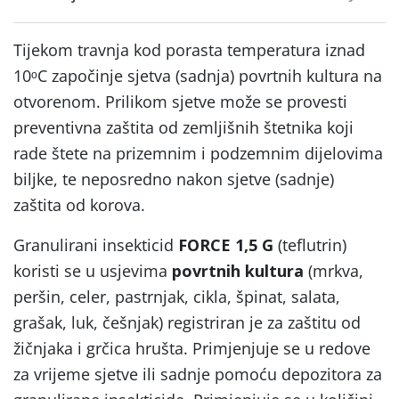
Tijekom travnja kod porasta temperatura iznad
10ᵒC započinje sjetva (sadnja) povrtnih kultura na
otvorenom. Prilikom sjetve može se provesti
preventivna zaštita od zemljišnih štetnika koji
rade štete na prizemnim i podzemnim dijelovima
biljke, te neposredno nakon sjetve (sadnje)
zaštita od korova.
Granulirani insekticid
FORCE 1,5 G
(teflutrin)
koristi se u usjevima
povrtnih kultura
(mrkva,
peršin, celer, pastrnjak, cikla, špinat, salata,
grašak, luk, češnjak) registriran je za zaštitu od
žičnjaka i grčica hrušta. Primjenjuje se u redove
za vrijeme sjetve ili sadnje pomoću depozitora za