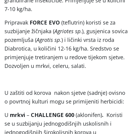
granulirane insekticide. Primjenjuje se u količini
7-10 kg/ha.
Pripravak
FORCE EVO
(teflutrin) koristi se za
suzbijanje žičnjaka (
Agriotes sp
.), gusjenica sovica
pozemljuša (
Agrotis sp
.) i ličinki vrsta iz roda
Diabrotica, u količini 12-16 kg/ha. Sredstvo se
primjenjuje tretiranjem u redove tijekom sjetve.
Dozvoljen u mrkvi, celeru, salati.
U zaštiti od korova nakon sjetve (sadnje) ovisno
o povrtnoj kulturi mogu se primijeniti herbicidi:
U
mrkvi
–
CHALLENGE 600
(aklonifen)
.
Koristi
se u suzbijanju jednogodišnjih uskolisnih i
jednogodišnjih širokolisnih korova u