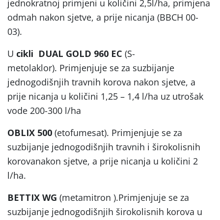
jednokratnoj primjeni u količini 2,5l/ha, primjena
odmah nakon sjetve, a prije nicanja (BBCH 00-
03).
U
cikli
DUAL GOLD 960 EC
(S-
metolaklor). Primjenjuje se za suzbijanje
jednogodišnjih travnih korova nakon sjetve, a
prije nicanja u količini 1,25 – 1,4 l/ha uz utrošak
vode 200-300 l/ha
OBLIX 500
(etofumesat). Primjenjuje se za
suzbijanje jednogodišnjih travnih i širokolisnih
korovanakon sjetve, a prije nicanja u količini 2
l/ha.
BETTIX WG
(metamitron ).Primjenjuje se za
suzbijanje jednogodišnjih širokolisnih korova u