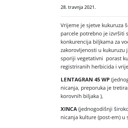
28. travnja 2021.
Vrijeme je sjetve kukuruza 
parcele potrebno je izvršiti 
konkurencija biljkama za vodu
zakorovljenosti u kukuruzu je
sporiji vegetativni porast k
registriranih herbicida i vri
LENTAGRAN 45 WP
(jednog
nicanja, preporuka je tretir
korovnih biljaka ),
XINCA
(jednogodišnji široko
nicanja kulture (post-em) u s