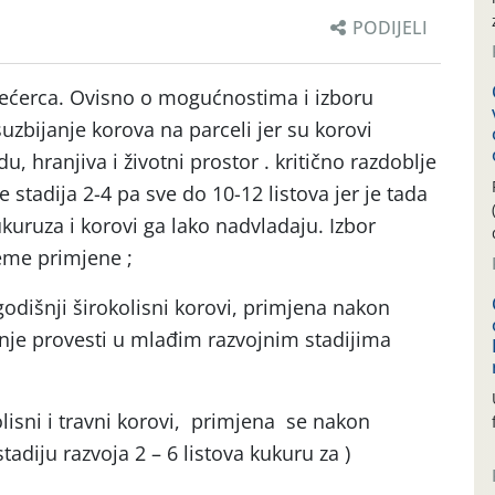
PODIJELI
šećerca. Ovisno o mogućnostima i izboru
suzbijanje korova na parceli jer su korovi
, hranjiva i životni prostor . kritično razdoblje
 stadija 2-4 pa sve do 10-12 listova jer je tada
ukuruza i korovi ga lako nadvladaju. Izbor
jeme primjene ;
odišnji širokolisni korovi, primjena nakon
anje provesti u mlađim razvojnim stadijima
lisni i travni korovi, primjena se nakon
tadiju razvoja 2 – 6 listova kukuru za )