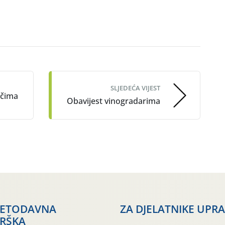
SLJEDEĆA VIJEST
ačima
Obavijest vinogradarima
JETODAVNA
ZA DJELATNIKE UPR
RŠKA