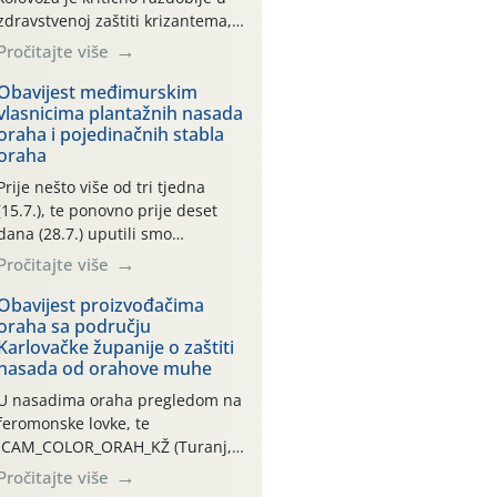
zdravstvenoj zaštiti krizantema,
a prije zamračivanja u proteklom
Pročitajte više
smo mjesecu tri puta upućivali
preporuke o preventivnim
Obavijest međimurskim
vlasnicima plantažnih nasada
mjerama zaštite krizantema od
oraha i pojedinačnih stabla
najčešćih uzročnika bolesti,
oraha
štetnika i fito-fagnih grinja (23.7.,
14.7., 06.7.)! Na početku ovog
Prije nešto više od tri tjedna
mjeseca je zabilježeno je
(15.7.), te ponovno prije deset
povijesno i ekstremno vruće
dana (28.7.) uputili smo
meteorološko razdoblje, uz
obavijesti vlasnicima plantažnih
Pročitajte više
najviše temperature […]
nasada oraha i pojedinačnih
stabla o početku leta i
Obavijest proizvođačima
oraha sa području
ovogodišnjoj potrebi usmjerenog
Karlovačke županije o zaštiti
suzbijanja orahove muhe
nasada od orahove muhe
(Rhagoletis completa)! Već
dvanaest dana traje drugi
U nasadima oraha pregledom na
ovogodišnji “toplinski udar”, koji
feromonske lovke, te
naročito izražen zadnja šest
CAM_COLOR_ORAH_KŽ (Turanj,
dana (31.7.-05.8.), jer najviše
Vojnić) zabilježena je mala
Pročitajte više
temperature zraka svakodnevno
populacija odraslih oblika