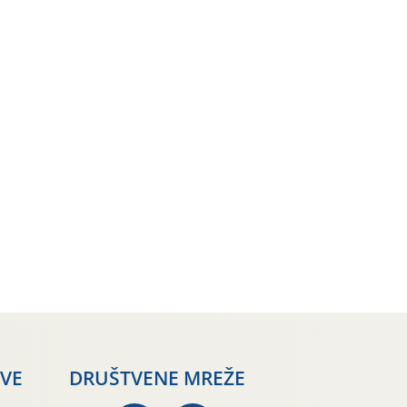
AVE
DRUŠTVENE MREŽE