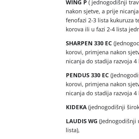
WING P
( jednogodišnji trav
nakon sjetve, a prije nican
fenofazi 2-3 lista kukuruza t
korova ili u fazi 2-4 lista j
SHARPEN 330 EC
(Jednogodi
korovi, primjena nakon sjetv
nicanja do stadija razvoja 4 
PENDUS 330 EC
(Jednogodiš
korovi, primjena nakon sjetv
nicanja do stadija razvoja 4 
KIDEKA
(jednogodišnji širok
LAUDIS WG
(Jednogodišnji u
lista),