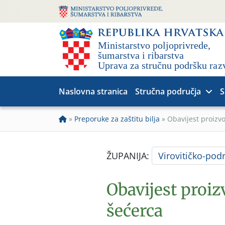
Naslovna stranica
Stručna područja
S
»
Preporuke za zaštitu bilja
»
Obavijest proizv
ŽUPANIJA:
Virovitičko-pod
Obavijest proi
šećerca