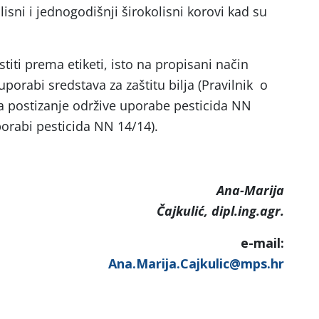
isni i jednogodišnji širokolisni korovi kad su
titi prema etiketi, isto na propisani način
 uporabi sredstava za zaštitu bilja (Pravilnik o
za postizanje održive uporabe pesticida NN
porabi pesticida NN 14/14).
Ana-Marija
Čajkulić, dipl.ing.agr.
-mail:
Ana.Marija.Cajkulic@mps.hr