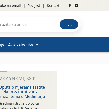
uke na email
Povijest
Kontakt
Traži
ije
Za službenike
VEZANE VIJESTI
Uputa o mjerama zaštite
tijekom zamračivanja
krizantema u Međimurju
Sredina i druga polovica
kolovoza je kritično razdoblje u