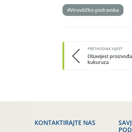
#Virovitičko-podravska
Post
navigation
PRETHODNA VIJEST
Obavijest proizvođ
kukuruza
KONTAKTIRAJTE NAS
SAV
POD