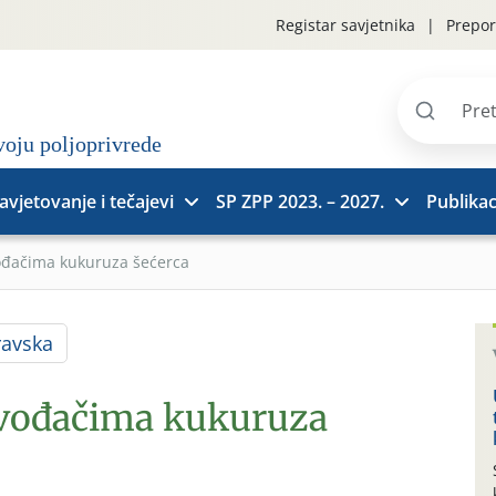
Registar savjetnika
Prepor
Pretraži
stranice
avjetovanje i tečajevi
SP ZPP 2023. – 2027.
Publikac
ođačima kukuruza šećerca
ravska
zvođačima kukuruza