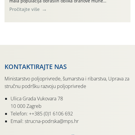
mala populacija odraslih oblika orahove muhe
(Rhagoletis completa). Niska brojnost može se objasniti
Pročitajte više
činjenicom da je riječ o mladim nasadima s vrlo malim
urodom, što je povezano i s manjim brojem prezimjelih
jedinki. U starijim nasadima, na žutim ljepljivim Rebell
pločama s […]
KONTAKTIRAJTE NAS
Ministarstvo poljoprivrede, šumarstva i ribarstva, Uprava za
stručnu podršku razvoju poljoprivrede
Ulica Grada Vukovara 78
10 000 Zagreb
Telefon: ++385 (0)1 6106 692
Email: strucna-podrska@mps.hr