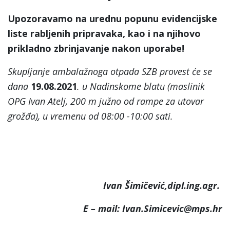
Upozoravamo na urednu popunu evidencijske
liste rabljenih pripravaka, kao i na njihovo
prikladno zbrinjavanje nakon uporabe!
Skupljanje ambalažnoga otpada SZB provest će se
dana
19.08.2021
. u Nadinskome blatu (maslinik
OPG Ivan Atelj, 200 m južno od rampe za utovar
grožđa
)
, u vremenu od 08:00 -10:00 sati.
Ivan Šimičević,dipl.ing.agr.
E – mail: Ivan.Simicevic@mps.hr