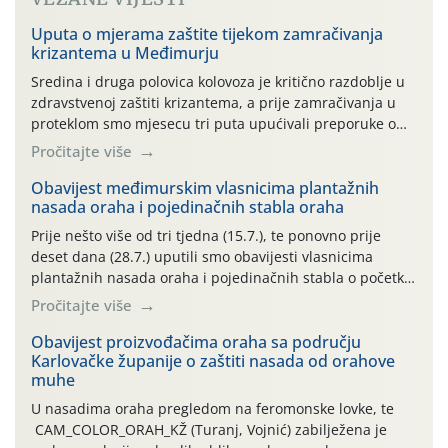
Uputa o mjerama zaštite tijekom zamračivanja
krizantema u Međimurju
Sredina i druga polovica kolovoza je kritično razdoblje u
zdravstvenoj zaštiti krizantema, a prije zamračivanja u
proteklom smo mjesecu tri puta upućivali preporuke o
preventivnim mjerama zaštite krizantema od najčešćih
Pročitajte više
uzročnika bolesti, štetnika i fito-fagnih grinja (23.7., 14.7.,
06.7.)! Na početku ovog mjeseca je zabilježeno je
Obavijest međimurskim vlasnicima plantažnih
nasada oraha i pojedinačnih stabla oraha
povijesno i ekstremno vruće meteorološko razdoblje, uz
najviše temperature […]
Prije nešto više od tri tjedna (15.7.), te ponovno prije
deset dana (28.7.) uputili smo obavijesti vlasnicima
plantažnih nasada oraha i pojedinačnih stabla o početku
leta i ovogodišnjoj potrebi usmjerenog suzbijanja
Pročitajte više
orahove muhe (Rhagoletis completa)! Već dvanaest dana
traje drugi ovogodišnji “toplinski udar”, koji naročito
Obavijest proizvođačima oraha sa području
Karlovačke županije o zaštiti nasada od orahove
izražen zadnja šest dana (31.7.-05.8.), jer najviše
muhe
temperature zraka svakodnevno […]
U nasadima oraha pregledom na feromonske lovke, te
CAM_COLOR_ORAH_KŽ (Turanj, Vojnić) zabilježena je