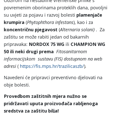
Obzirom na nestabilne vremenske prilike s
povremenim oborinama proteklih dana, povoljni
su uvjeti za pojavu i razvoj bolesti
plamenjače
krumpira
(
Phytophthora infestans
), kao i za
koncentričnu pjegavost
(
Alternaria solani)
. Za
zaštitu se može rabiti jedan od bakarnih
pripravaka:
NORDOX 75 WG
ili
CHAMPION WG
50
ili neki drugi prema
Fitosanitarnom
informacijskom sustavu (FIS) dostupnom na web
adresi
(
https://fis.mps.hr/trazilicaszb/
)
.
Navedeni će pripravci preventivno djelovati na
obje bolesti.
Provedbom zaštitnih mjera nužno se
pridržavati uputa proizvođača rabljenoga
sredstva za zaštitu bilja!