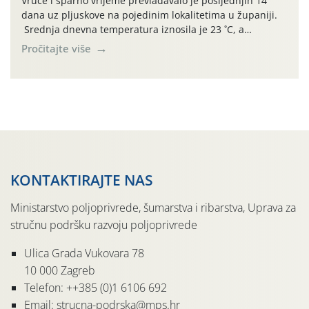
Vruće i sparno vrijeme prevladavalo je posljednjih 14
dana uz pljuskove na pojedinim lokalitetima u županiji.
Srednja dnevna temperatura iznosila je 23 ˚C, a
maksimalne su posljednjih dana dosezale do 35 ˚C.
Pročitajte više
Simptome plamenjače vinove loze (Plasmoparas
viticola) vidljivi su na zapercima i vršnom mladom lišću.
Kako bi i dalje održali zdravu lisnu masu u zaštiti je
moguće […]
KONTAKTIRAJTE NAS
Ministarstvo poljoprivrede, šumarstva i ribarstva, Uprava za
stručnu podršku razvoju poljoprivrede
Ulica Grada Vukovara 78
10 000 Zagreb
Telefon: ++385 (0)1 6106 692
Email: strucna-podrska@mps.hr