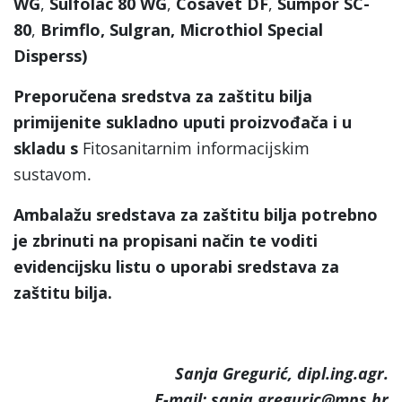
WG
,
Sulfolac 80 WG
,
Cosavet DF
,
Sumpor SC-
80
,
Brimflo, Sulgran, Microthiol Special
Disperss)
Preporučena sredstva za zaštitu bilja
primijenite sukladno uputi proizvođača i u
skladu s
Fitosanitarnim informacijskim
sustavom.
Ambalažu sredstava za zaštitu bilja potrebno
je zbrinuti na propisani način te voditi
evidencijsku listu o uporabi sredstava za
zaštitu bilja.
Sanja Gregurić, dipl.ing.agr.
E-mail: sanja.greguric@mps.hr