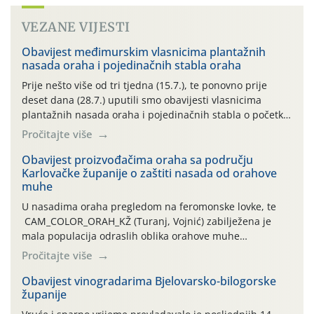
VEZANE VIJESTI
Obavijest međimurskim vlasnicima plantažnih
nasada oraha i pojedinačnih stabla oraha
Prije nešto više od tri tjedna (15.7.), te ponovno prije
deset dana (28.7.) uputili smo obavijesti vlasnicima
plantažnih nasada oraha i pojedinačnih stabla o početku
leta i ovogodišnjoj potrebi usmjerenog suzbijanja
Pročitajte više
orahove muhe (Rhagoletis completa)! Već dvanaest dana
traje drugi ovogodišnji “toplinski udar”, koji naročito
Obavijest proizvođačima oraha sa području
Karlovačke županije o zaštiti nasada od orahove
izražen zadnja šest dana (31.7.-05.8.), jer najviše
muhe
temperature zraka svakodnevno […]
U nasadima oraha pregledom na feromonske lovke, te
CAM_COLOR_ORAH_KŽ (Turanj, Vojnić) zabilježena je
mala populacija odraslih oblika orahove muhe
(Rhagoletis completa). Niska brojnost može se objasniti
Pročitajte više
činjenicom da je riječ o mladim nasadima s vrlo malim
urodom, što je povezano i s manjim brojem prezimjelih
Obavijest vinogradarima Bjelovarsko-bilogorske
županije
jedinki. U starijim nasadima, na žutim ljepljivim Rebell
pločama s […]