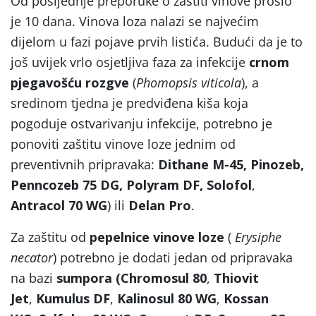
Od posljednje preporuke o zaštiti vinove prošlo
je 10 dana. Vinova loza nalazi se najvećim
dijelom u fazi pojave prvih listića. Budući da je to
još uvijek vrlo osjetljiva faza za infekcije
crnom
pjegavošću
rozgve
(
Phomopsis viticola
), a
sredinom tjedna je predviđena kiša koja
pogoduje ostvarivanju infekcije, potrebno je
ponoviti zaštitu vinove loze jednim od
preventivnih pripravaka:
Dithane M-45, Pinozeb,
Penncozeb 75 DG, Polyram DF, Solofol
,
Antracol 70 WG
) ili
Delan Pro
.
Za zaštitu od
pepelnice vinove loze
(
Erysiphe
necator
) potrebno je dodati jedan od pripravaka
na bazi
sumpora (Chromosul 80
,
Thiovit
Jet
,
Kumulus DF
,
Kalinosul 80 WG
,
Kossan