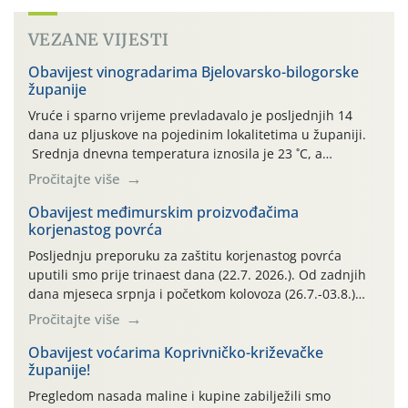
VEZANE VIJESTI
Obavijest vinogradarima Bjelovarsko-bilogorske
županije
Vruće i sparno vrijeme prevladavalo je posljednjih 14
dana uz pljuskove na pojedinim lokalitetima u županiji.
Srednja dnevna temperatura iznosila je 23 ˚C, a
maksimalne su posljednjih dana dosezale do 35 ˚C.
Pročitajte više
Simptome plamenjače vinove loze (Plasmoparas
viticola) vidljivi su na zapercima i vršnom mladom lišću.
Obavijest međimurskim proizvođačima
korjenastog povrća
Kako bi i dalje održali zdravu lisnu masu u zaštiti je
moguće […]
Posljednju preporuku za zaštitu korjenastog povrća
uputili smo prije trinaest dana (22.7. 2026.). Od zadnjih
dana mjeseca srpnja i početkom kolovoza (26.7.-03.8.)
traje izuzetno nepovoljno meteorološko razdoblje za rast
Pročitajte više
i razvoj korjenastog povrća: najviše dnevne temperature
zraka zadnjih su devet dana u rasponu 30,7°-38,0°C!
Obavijest voćarima Koprivničko-križevačke
županije!
Drugi ovogodišnji “toplinski udar” naročito je izražen
zadnja četiri dana (31.7.-03.8.), […]
Pregledom nasada maline i kupine zabilježili smo