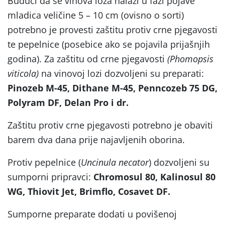
Budući da se vinova loza nalazi u fazi pojave
mladica veličine 5 – 10 cm (ovisno o sorti)
potrebno je provesti zaštitu protiv crne pjegavosti
te pepelnice (posebice ako se pojavila prijašnjih
godina). Za zaštitu od crne pjegavosti
(Phomopsis
viticola)
na vinovoj lozi dozvoljeni su preparati:
Pinozeb M-45, Dithane M-45, Penncozeb 75 DG,
Polyram DF, Delan Pro i dr.
Zaštitu protiv crne pjegavosti potrebno je obaviti
barem dva dana prije najavljenih oborina.
Protiv pepelnice (
Uncinula necator
) dozvoljeni su
sumporni pripravci:
Chromosul 80, Kalinosul 80
WG, Thiovit Jet, Brimflo, Cosavet DF.
Sumporne preparate dodati u povišenoj