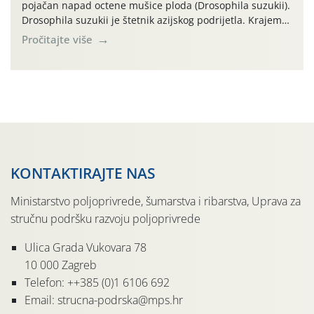
pojačan napad octene mušice ploda (Drosophila suzukii).
Drosophila suzukii je štetnik azijskog podrijetla. Krajem
2010. godine prvi puta je registriran u Hrvatskoj, a u
Pročitajte više
rujnu 2016. godine na našem su području zabilježene
gospodarski važne štete. Riječ je o štetniku vrlo sličnom
dobro poznatoj vinskoj mušici, no za razliku […]
KONTAKTIRAJTE NAS
Ministarstvo poljoprivrede, šumarstva i ribarstva, Uprava za
stručnu podršku razvoju poljoprivrede
Ulica Grada Vukovara 78
10 000 Zagreb
Telefon: ++385 (0)1 6106 692
Email: strucna-podrska@mps.hr