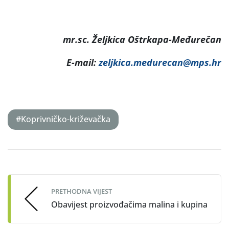
mr.
sc. Željkica Oštrkapa-Međurečan
E-mail:
zeljkica.medurecan@mps.hr
#Koprivničko-križevačka
Post
navigation
PRETHODNA VIJEST
Obavijest proizvođačima malina i kupina