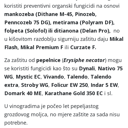
koristiti preventivni organski fungicidi na osnovi
mankozeba (Dithane M-45, Pinozeb,
Penncozeb 75 DG), metirama (Polyram DF),
folpeta (Solofol) ili ditianona (Delan Pro),
no
u kišovitom razdoblju sigurniju zaštitu daju
Mikal
Flash, Mikal Premium F
ili
Curzate F.
Za zaštitu od
pepelnice
(
Erysiphe necator
) mogu
se koristiti fungicidi kao što su
Dynali
,
Nativo 75
WG
,
Mystic
EC
,
Vivando
,
Talendo
,
Talendo
extra
,
Stroby WG
,
Folicur EW 250
,
Indar 5 EW
,
Domark 40 ME
,
Karathane Gold 350 EC
i sl.
U vinogradima je počeo let pepeljastog
grozdovog moljca, no mjere zaštite za sada nisu
potrebne.