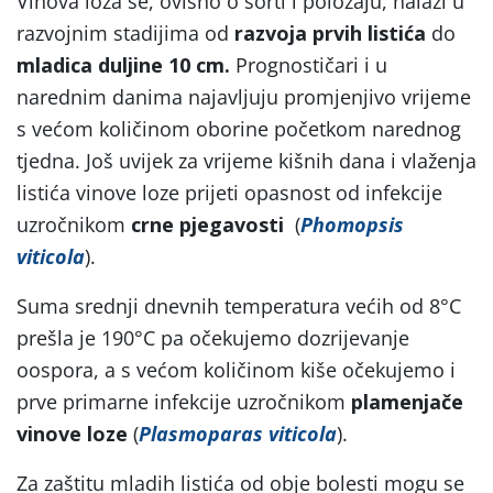
Vinova loza se, ovisno o sorti i položaju, nalazi u
razvojnim stadijima od
razvoja prvih listića
do
mladica duljine 10 cm.
Prognostičari i u
narednim danima najavljuju promjenjivo vrijeme
s većom količinom oborine početkom narednog
tjedna. Još uvijek za vrijeme kišnih dana i vlaženja
listića vinove loze prijeti opasnost od infekcije
uzročnikom
crne pjegavosti
(
Phomopsis
viticola
).
Suma srednji dnevnih temperatura većih od 8°C
prešla je 190°C pa očekujemo dozrijevanje
oospora, a s većom količinom kiše očekujemo i
prve primarne infekcije uzročnikom
plamenjače
vinove loze
(
Plasmoparas viticola
).
Za zaštitu mladih listića od obje bolesti mogu se