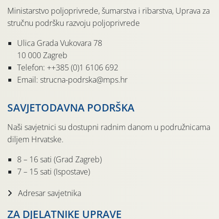
Ministarstvo poljoprivrede, šumarstva i ribarstva, Uprava za
stručnu podršku razvoju poljoprivrede
Ulica Grada Vukovara 78
10 000 Zagreb
Telefon: ++385 (0)1 6106 692
Email: strucna-podrska@mps.hr
SAVJETODAVNA PODRŠKA
Naši savjetnici su dostupni radnim danom u podružnicama
diljem Hrvatske.
8 – 16 sati (Grad Zagreb)
7 – 15 sati (Ispostave)
Adresar savjetnika
ZA DJELATNIKE UPRAVE