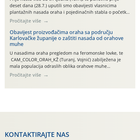
deset dana (28.7.) uputili smo obavijesti vlasnicima
plantažnih nasada oraha i pojedinačnih stabla o početku
leta i ovogodišnjoj potrebi usmjerenog suzbijanja
Pročitajte više
orahove muhe (Rhagoletis completa)! Već dvanaest dana
traje drugi ovogodišnji “toplinski udar”, koji naročito
Obavijest proizvođačima oraha sa području
Karlovačke županije o zaštiti nasada od orahove
izražen zadnja šest dana (31.7.-05.8.), jer najviše
muhe
temperature zraka svakodnevno […]
U nasadima oraha pregledom na feromonske lovke, te
CAM_COLOR_ORAH_KŽ (Turanj, Vojnić) zabilježena je
mala populacija odraslih oblika orahove muhe
(Rhagoletis completa). Niska brojnost može se objasniti
Pročitajte više
činjenicom da je riječ o mladim nasadima s vrlo malim
urodom, što je povezano i s manjim brojem prezimjelih
jedinki. U starijim nasadima, na žutim ljepljivim Rebell
pločama s […]
KONTAKTIRAJTE NAS