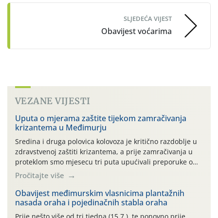
SLJEDEĆA VIJEST
Obavijest voćarima
VEZANE VIJESTI
Uputa o mjerama zaštite tijekom zamračivanja
krizantema u Međimurju
Sredina i druga polovica kolovoza je kritično razdoblje u
zdravstvenoj zaštiti krizantema, a prije zamračivanja u
proteklom smo mjesecu tri puta upućivali preporuke o
preventivnim mjerama zaštite krizantema od najčešćih
Pročitajte više
uzročnika bolesti, štetnika i fito-fagnih grinja (23.7., 14.7.,
06.7.)! Na početku ovog mjeseca je zabilježeno je
Obavijest međimurskim vlasnicima plantažnih
nasada oraha i pojedinačnih stabla oraha
povijesno i ekstremno vruće meteorološko razdoblje, uz
najviše temperature […]
Prije nešto više od tri tjedna (15.7.), te ponovno prije