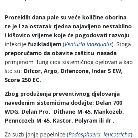
Proteklih dana pale su veće količine oborina
te je i za ostatak tjedna najavljeno nestabilno
i kišovito vrijeme koje će pogodovati razvoju
infekcije
fuzikladijem
(
Venturia inaequalis
). Stoga
preporučamo da obavite zaštitu nasada
primjenom fungicida sistemičnog djelovanja kao
što su:
Difcor, Argo, Difenzone, Indar 5 EW,
Score 250 EC.
Zbog produženja preventivnog djelovanja
navedenim sistemicima dodajte:
Delan 700
WDG, Delan Pro,
Dithane M-45, Mankozeb,
Penncozeb M-45, Kastor, Polyram ili dr .
Za suzbijanje pepelnice (
Podosphaera leucotricha
)