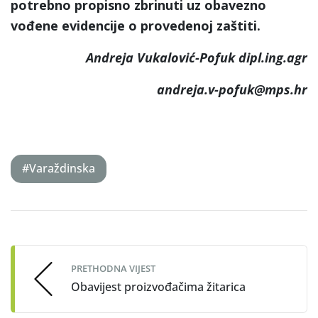
potrebno propisno zbrinuti uz obavezno
vođene evidencije o provedenoj zaštiti.
Andreja Vukalović-Pofuk dipl.ing.agr
andreja.v-pofuk
@mps.hr
#Varaždinska
Post
navigation
PRETHODNA VIJEST
Obavijest proizvođačima žitarica