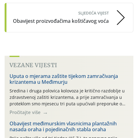
SLJEDEĆA VIJEST
Obavijest proizvođačima koštičavog voća
VEZANE VIJESTI
Uputa o mjerama zaštite tijekom zamračivanja
krizantema u Međimurju
Sredina i druga polovica kolovoza je kritično razdoblje u
zdravstvenoj zaštiti krizantema, a prije zamračivanja u
proteklom smo mjesecu tri puta upućivali preporuke o
preventivnim mjerama zaštite krizantema od najčešćih
Pročitajte više
uzročnika bolesti, štetnika i fito-fagnih grinja (23.7., 14.7.,
06.7.)! Na početku ovog mjeseca je zabilježeno je
Obavijest međimurskim vlasnicima plantažnih
nasada oraha i pojedinačnih stabla oraha
povijesno i ekstremno vruće meteorološko razdoblje, uz
najviše temperature […]