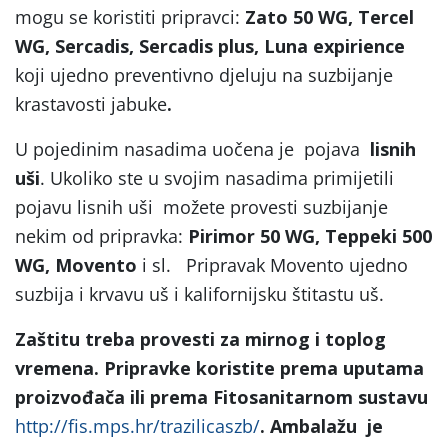
mogu se koristiti pripravci:
Zato 50 WG, Tercel
WG, Sercadis, Sercadis plus, Luna expirience
koji ujedno preventivno djeluju na suzbijanje
krastavosti jabuke
.
U pojedinim nasadima uočena je pojava
lisnih
uši
. Ukoliko ste u svojim nasadima primijetili
pojavu lisnih uši možete provesti suzbijanje
nekim od pripravka:
Pirimor 50 WG, Teppeki 500
WG, Movento
i sl. Pripravak Movento ujedno
suzbija i krvavu uš i kalifornijsku štitastu uš.
Zaštitu treba provesti za mirnog i toplog
vremena.
Pripravke koristite prema uputama
proizvođača ili prema Fitosanitarnom sustavu
http://fis.mps.hr/trazilicaszb/
. Ambalažu je