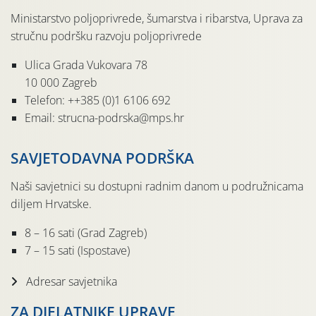
Ministarstvo poljoprivrede, šumarstva i ribarstva, Uprava za
stručnu podršku razvoju poljoprivrede
Ulica Grada Vukovara 78
10 000 Zagreb
Telefon: ++385 (0)1 6106 692
Email: strucna-podrska@mps.hr
SAVJETODAVNA PODRŠKA
Naši savjetnici su dostupni radnim danom u podružnicama
diljem Hrvatske.
8 – 16 sati (Grad Zagreb)
7 – 15 sati (Ispostave)
Adresar savjetnika
ZA DJELATNIKE UPRAVE