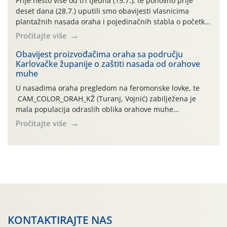
Prije nešto više od tri tjedna (15.7.), te ponovno prije
deset dana (28.7.) uputili smo obavijesti vlasnicima
plantažnih nasada oraha i pojedinačnih stabla o početku
leta i ovogodišnjoj potrebi usmjerenog suzbijanja
Pročitajte više
orahove muhe (Rhagoletis completa)! Već dvanaest dana
traje drugi ovogodišnji “toplinski udar”, koji naročito
Obavijest proizvođačima oraha sa području
Karlovačke županije o zaštiti nasada od orahove
izražen zadnja šest dana (31.7.-05.8.), jer najviše
muhe
temperature zraka svakodnevno […]
U nasadima oraha pregledom na feromonske lovke, te
CAM_COLOR_ORAH_KŽ (Turanj, Vojnić) zabilježena je
mala populacija odraslih oblika orahove muhe
(Rhagoletis completa). Niska brojnost može se objasniti
Pročitajte više
činjenicom da je riječ o mladim nasadima s vrlo malim
urodom, što je povezano i s manjim brojem prezimjelih
jedinki. U starijim nasadima, na žutim ljepljivim Rebell
pločama s […]
KONTAKTIRAJTE NAS