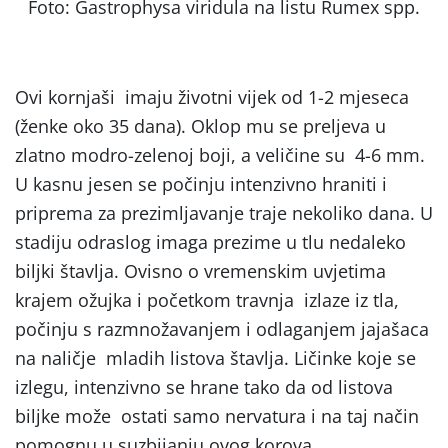
Foto: Gastrophysa viridula na listu Rumex spp.
Ovi kornjaši imaju životni vijek od 1-2 mjeseca
(ženke oko 35 dana). Oklop mu se preljeva u
zlatno modro-zelenoj boji, a veličine su 4-6 mm.
U kasnu jesen se počinju intenzivno hraniti i
priprema za prezimljavanje traje nekoliko dana. U
stadiju odraslog imaga prezime u tlu nedaleko
biljki štavlja. Ovisno o vremenskim uvjetima
krajem ožujka i početkom travnja izlaze iz tla,
počinju s razmnožavanjem i odlaganjem jajašaca
na naličje mladih listova štavlja. Ličinke koje se
izlegu, intenzivno se hrane tako da od listova
biljke može ostati samo nervatura i na taj način
pomognu u suzbijanju ovog korova.