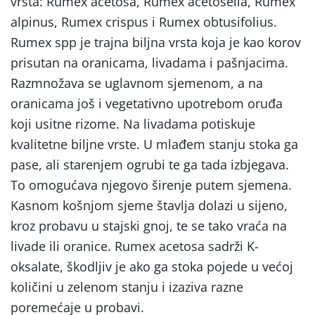
vrsta: Rumex acetosa, Rumex acetosella, Rumex
alpinus, Rumex crispus i Rumex obtusifolius.
Rumex spp je trajna biljna vrsta koja je kao korov
prisutan na oranicama, livadama i pašnjacima.
Razmnožava se uglavnom sjemenom, a na
oranicama još i vegetativno upotrebom oruđa
koji usitne rizome. Na livadama potiskuje
kvalitetne biljne vrste. U mlađem stanju stoka ga
pase, ali starenjem ogrubi te ga tada izbjegava.
To omogućava njegovo širenje putem sjemena.
Kasnom košnjom sjeme štavlja dolazi u sijeno,
kroz probavu u stajski gnoj, te se tako vraća na
livade ili oranice. Rumex acetosa sadrži K-
oksalate, škodljiv je ako ga stoka pojede u većoj
količini u zelenom stanju i izaziva razne
poremećaje u probavi.