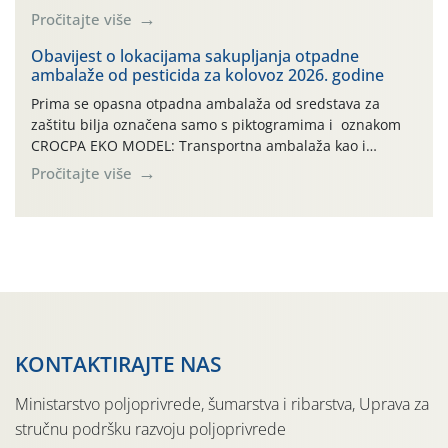
2010. godine prvi puta je registriran u Hrvatskoj, a u
Pročitajte više
rujnu 2016. godine na našem su području zabilježene
gospodarski važne štete. Riječ je o štetniku vrlo sličnom
Obavijest o lokacijama sakupljanja otpadne
ambalaže od pesticida za kolovoz 2026. godine
dobro poznatoj vinskoj mušici, no za razliku […]
Prima se opasna otpadna ambalaža od sredstava za
zaštitu bilja označena samo s piktogramima i oznakom
CROCPA EKO MODEL: Transportna ambalaža kao i
ambalaža drugih proizvoda koji nisu sredstva za zaštitu
Pročitajte više
bilja (npr. ambalaža od mineralnih gnojiva,) se ne
prihvaća. Korisnicima je osiguran besplatni povrat
prazne ambalaže isključivo ovih tvrtki: AGROCHEM-MAKS,
AGRONOM, ALBAUGH TKI* (PINUS […]
KONTAKTIRAJTE NAS
Ministarstvo poljoprivrede, šumarstva i ribarstva, Uprava za
stručnu podršku razvoju poljoprivrede