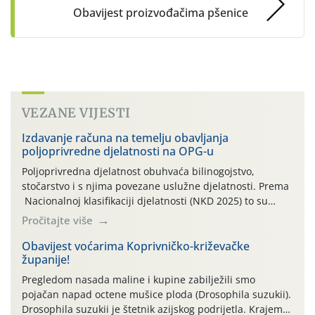
Obavijest proizvođačima pšenice
VEZANE VIJESTI
Izdavanje računa na temelju obavljanja
poljoprivredne djelatnosti na OPG-u
Poljoprivredna djelatnost obuhvaća bilinogojstvo,
stočarstvo i s njima povezane uslužne djelatnosti. Prema
Nacionalnoj klasifikaciji djelatnosti (NKD 2025) to su
skupne 01.1, 01.2, 01.3, 01.4, 01.5 i 01.6. Djelatnost
Pročitajte više
prerade poljoprivrednih proizvoda je svako djelovanje na
poljoprivredni proizvod čiji je rezultat proizvod koji
Obavijest voćarima Koprivničko-križevačke
županije!
također može biti poljoprivredni proizvod poput npr.
maslinovog ulja, bučinog ulja, vino od […]
Pregledom nasada maline i kupine zabilježili smo
pojačan napad octene mušice ploda (Drosophila suzukii).
Drosophila suzukii je štetnik azijskog podrijetla. Krajem