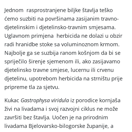
Jednom rasprostranjene biljke štavlja teško
ćemo suzbiti na površinama zasijanim travno-
djetelinskim i djetelinsko-travnim smjesama.
Uglavnom primjena herbicida ne dolazi u obzir
radi hranidbe stoke sa voluminoznom krmom.
Najbolje ga se suzbija ranom košnjom da bi se
spriječilo širenje sjemenom ili, ako zasijavamo
djetelinsko travne smjese, lucernu ili crvenu
djetelinu, upotrebom herbicida na strništu prije
pripreme tla za sjetvu.
Kukac
Gastrophysa viridula
iz porodice kornjaša
živi na livadama i svoj razvojni ciklus ne može
završiti bez štavlja
.
Uočen je na prirodnim
livadama Bjelovarsko-bilogorske županije, a