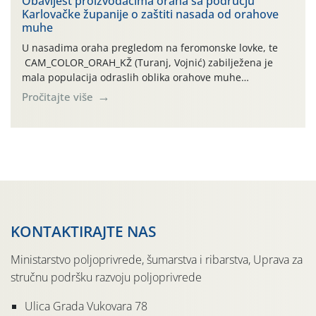
Obavijest proizvođačima oraha sa području
Karlovačke županije o zaštiti nasada od orahove
izražen zadnja šest dana (31.7.-05.8.), jer najviše
muhe
temperature zraka svakodnevno […]
U nasadima oraha pregledom na feromonske lovke, te
CAM_COLOR_ORAH_KŽ (Turanj, Vojnić) zabilježena je
mala populacija odraslih oblika orahove muhe
(Rhagoletis completa). Niska brojnost može se objasniti
Pročitajte više
činjenicom da je riječ o mladim nasadima s vrlo malim
urodom, što je povezano i s manjim brojem prezimjelih
jedinki. U starijim nasadima, na žutim ljepljivim Rebell
pločama s […]
KONTAKTIRAJTE NAS
Ministarstvo poljoprivrede, šumarstva i ribarstva, Uprava za
stručnu podršku razvoju poljoprivrede
Ulica Grada Vukovara 78