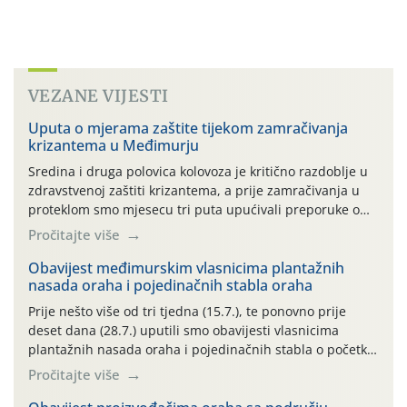
VEZANE VIJESTI
Uputa o mjerama zaštite tijekom zamračivanja
krizantema u Međimurju
Sredina i druga polovica kolovoza je kritično razdoblje u
zdravstvenoj zaštiti krizantema, a prije zamračivanja u
proteklom smo mjesecu tri puta upućivali preporuke o
preventivnim mjerama zaštite krizantema od najčešćih
Pročitajte više
uzročnika bolesti, štetnika i fito-fagnih grinja (23.7., 14.7.,
06.7.)! Na početku ovog mjeseca je zabilježeno je
Obavijest međimurskim vlasnicima plantažnih
nasada oraha i pojedinačnih stabla oraha
povijesno i ekstremno vruće meteorološko razdoblje, uz
najviše temperature […]
Prije nešto više od tri tjedna (15.7.), te ponovno prije
deset dana (28.7.) uputili smo obavijesti vlasnicima
plantažnih nasada oraha i pojedinačnih stabla o početku
leta i ovogodišnjoj potrebi usmjerenog suzbijanja
Pročitajte više
orahove muhe (Rhagoletis completa)! Već dvanaest dana
traje drugi ovogodišnji “toplinski udar”, koji naročito