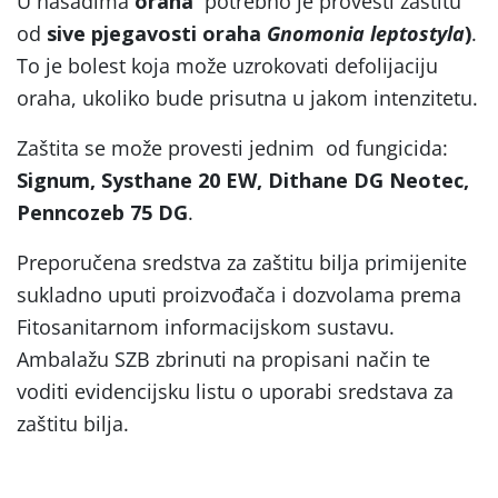
U nasadima
oraha
potrebno je provesti zaštitu
od
sive pjegavosti oraha
G
nomonia leptostyla
)
.
To je bolest koja može uzrokovati defolijaciju
oraha, ukoliko bude prisutna u jakom intenzitetu.
Zaštita se može provesti jednim od fungicida:
Signum, Systhane 20 EW, Dithane DG Neotec,
Penncozeb 75 DG
.
Preporučena sredstva za zaštitu bilja primijenite
sukladno uputi proizvođača i dozvolama prema
Fitosanitarnom informacijskom sustavu.
Ambalažu SZB zbrinuti na propisani način te
voditi evidencijsku listu o uporabi sredstava za
zaštitu bilja.