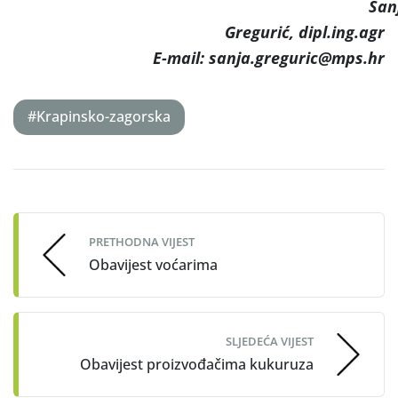
San
Gregurić, dipl.ing.agr
E-mail:
sanja.greguric@mps.hr
#Krapinsko-zagorska
Post
navigation
PRETHODNA VIJEST
Obavijest voćarima
SLJEDEĆA VIJEST
Obavijest proizvođačima kukuruza