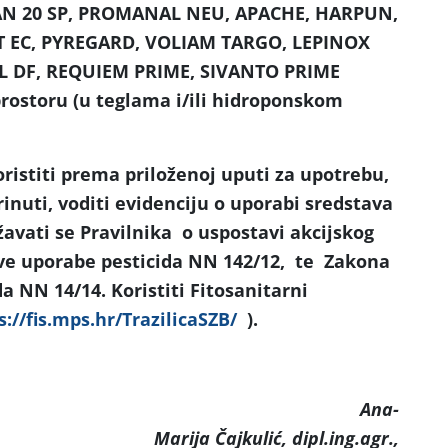
AN 20 SP, PROMANAL NEU, APACHE, HARPUN,
T EC, PYREGARD, VOLIAM TARGO, LEPINOX
EL DF, REQUIEM PRIME, SIVANTO PRIME
rostoru (u teglama i/ili hidroponskom
ristiti prema priloženoj uputi za upotrebu,
rinuti, voditi evidenciju o uporabi sredstava
ržavati se Pravilnika o uspostavi akcijskog
ive uporabe pesticida NN 142/12, te Zakona
da NN 14/14. Koristiti Fitosanitarni
s://fis.mps.hr/TrazilicaSZB/
).
Ana-
Marija Čajkulić, dipl.ing.agr.,