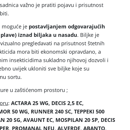
adnica važno je pratiti pojavu i prisutnost
iti.
ka moguće je
postavljanjem odgovarajućih
, plave) iznad biljaka u nasadu
. Biljke je
 vizualno pregledavati na prisutnost štetnih
kticida mora biti ekonomski opravdano, a
nim insekticidima sukladno njihovoj dozvoli i
rebno uvijek ukloniti sve biljke koje su
nu sortu.
lture u zaštićenom prostoru ;
toru
:
ACTARA 25 WG, DECIS 2,5 EC,
MOR 50 WG, RUNNER 240 SC, TEPPEKI 500
N 20 SG, AVAUNT EC, MOSPILAN 20 SP, DECIS
UPER, PROMANAL NEU, ALVERDE, ABANTO,