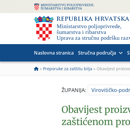
Naslovna stranica
Stručna područja
S
»
Preporuke za zaštitu bilja
»
Obavijest proizv
ŽUPANIJA:
Virovitičko-pod
Obavijest proi
zaštićenom pro