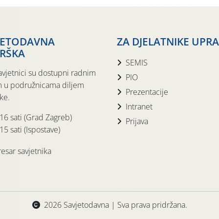
JETODAVNA
ZA DJELATNIKE UPR
RŠKA
SEMIS
avjetnici su dostupni radnim
PIO
 u podružnicama diljem
Prezentacije
ke.
Intranet
 16 sati (Grad Zagreb)
Prijava
15 sati (Ispostave)
esar savjetnika
2026 Savjetodavna | Sva prava pridržana.