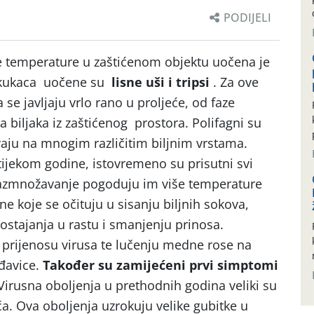
PODIJELI
 temperature u zaštićenom objektu uočena je
h kukaca uočene su
lisne uši i tripsi
. Za ove
a se javljaju vrlo rano u proljeće, od faze
 biljaka iz zaštićenog prostora. Polifagni su
avaju na mnogim različitim biljnim vrstama.
 tijekom godine, istovremeno su prisutni svi
 i razmnožavanje pogoduju im više temperature
ne koje se očituju u sisanju biljnih sokova,
zaostajanja u rastu i smanjenju prinosa.
u prijenosu virusa te lučenju medne rose na
ađavice.
Također su zamijećeni prvi simptomi
irusna oboljenja u prethodnih godina veliki su
a. Ova oboljenja uzrokuju velike gubitke u