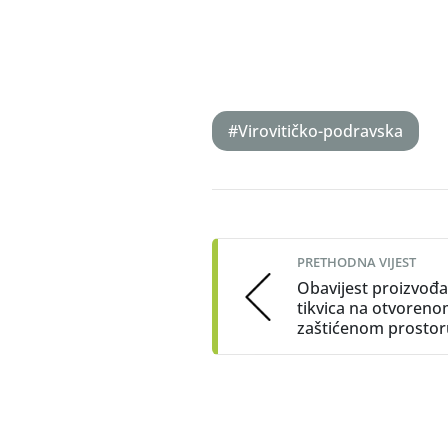
e-
#Virovitičko-podravska
Post
navigation
PRETHODNA VIJEST
Obavijest proizvođ
tikvica na otvoreno
zaštićenom prostor