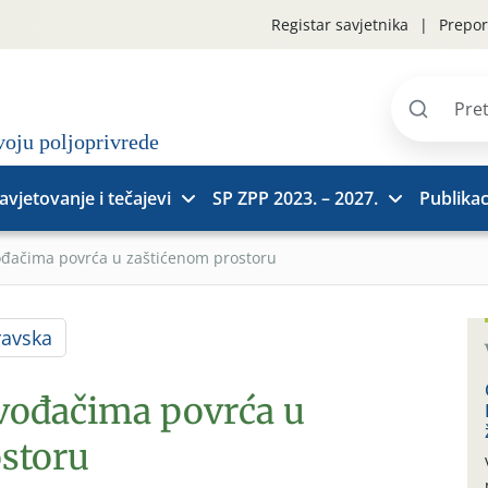
Registar savjetnika
Prepor
Pretraži
stranice
avjetovanje i tečajevi
SP ZPP 2023. – 2027.
Publikac
ođačima povrća u zaštićenom prostoru
ravska
zvođačima povrća u
storu