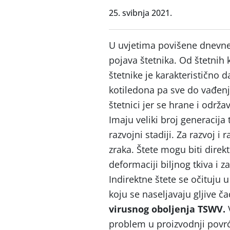
25. svibnja 2021.
U uvjetima povišene dnevne
pojava štetnika. Od štetni
štetnike je karakteristično d
kotiledona pa sve do vađenja
štetnici jer se hrane i održ
Imaju veliki broj generacija
razvojni stadiji. Za razvoj
zraka. Štete mogu biti direkt
deformaciji biljnog tkiva i 
Indirektne štete se očituju 
koju se naseljavaju gljive č
virusnog oboljenja TSWV.
V
problem u proizvodnji povrć