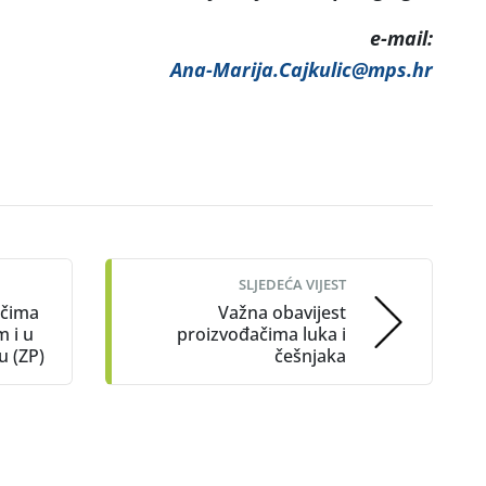
mail:
Ana-Marija.Cajkulic@mps.hr
SLJEDEĆA VIJEST
ačima
Važna obavijest
m i u
proizvođačima luka i
u (ZP)
češnjaka