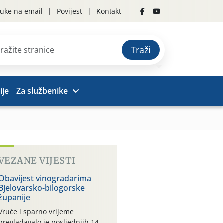
uke na email
Povijest
Kontakt
Traži
ije
Za službenike
VEZANE VIJESTI
Obavijest vinogradarima
Bjelovarsko-bilogorske
županije
Vruće i sparno vrijeme
prevladavalo je posljednjih 14