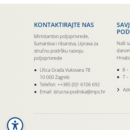
KONTAKTIRAJTE NAS
SAV
POD
Ministarstvo poljoprivrede,
Naši s
šumarstva i ribarstva, Uprava za
danom
stručnu podršku razvoju
Hrvats
poljoprivrede
8 –
Ulica Grada Vukovara 78
7 – 
10 000 Zagreb
Telefon: ++385 (0)1 6106 692
Adr
Email: strucna-podrska@mps.hr