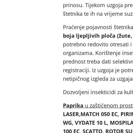
prinosu. Tijekom uzgoja pres
štetnika te ih na vrijeme suzb
Praćenje pojavnosti štetni
boja ljepljivih ploča (žute
potrebno redovito otresati i
organizama. Korištenje inse
prednost treba dati selektiv
registraciji. Iz uzgoja je pot
netipičnog izgleda za uzgaja
Dozvoljeni insekticidi za ku
Paprika
u zaštićenom pros
LASER,MATCH 050 EC, PIRI
WG, VYDATE 10 L, MOSPILA
100 EC, SCATTO, ROTOR S