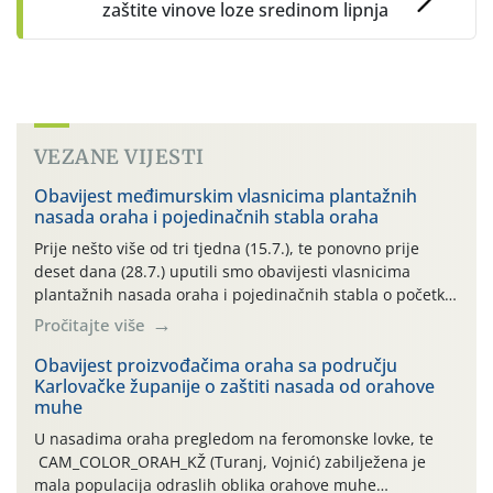
zaštite vinove loze sredinom lipnja
VEZANE VIJESTI
Obavijest međimurskim vlasnicima plantažnih
nasada oraha i pojedinačnih stabla oraha
Prije nešto više od tri tjedna (15.7.), te ponovno prije
deset dana (28.7.) uputili smo obavijesti vlasnicima
plantažnih nasada oraha i pojedinačnih stabla o početku
leta i ovogodišnjoj potrebi usmjerenog suzbijanja
Pročitajte više
orahove muhe (Rhagoletis completa)! Već dvanaest dana
traje drugi ovogodišnji “toplinski udar”, koji naročito
Obavijest proizvođačima oraha sa području
Karlovačke županije o zaštiti nasada od orahove
izražen zadnja šest dana (31.7.-05.8.), jer najviše
muhe
temperature zraka svakodnevno […]
U nasadima oraha pregledom na feromonske lovke, te
CAM_COLOR_ORAH_KŽ (Turanj, Vojnić) zabilježena je
mala populacija odraslih oblika orahove muhe