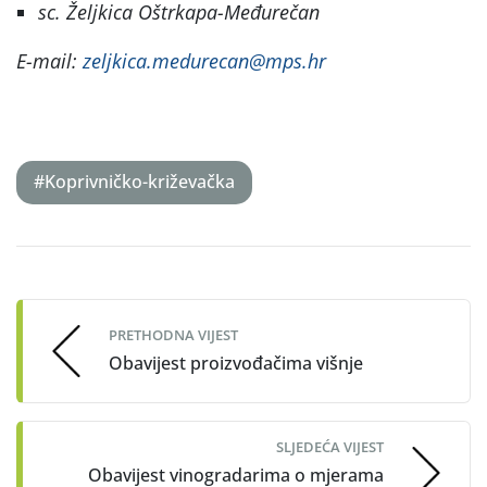
sc. Željkica Oštrkapa-Međurečan
E-mail:
zeljkica.medurecan@mps.hr
#Koprivničko-križevačka
Post
navigation
PRETHODNA VIJEST
Obavijest proizvođačima višnje
SLJEDEĆA VIJEST
Obavijest vinogradarima o mjerama