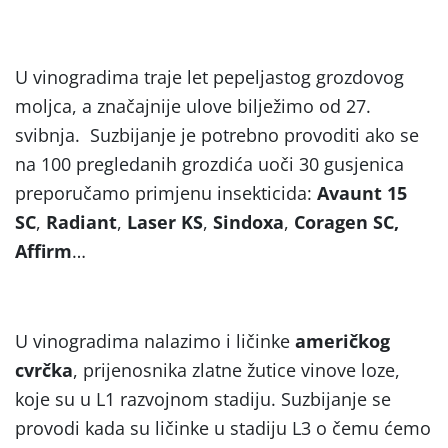
U vinogradima traje let pepeljastog grozdovog
moljca, a značajnije ulove bilježimo od 27.
svibnja. Suzbijanje je potrebno provoditi ako se
na 100 pregledanih grozdića uoči 30 gusjenica
preporučamo primjenu insekticida:
Avaunt 15
SC
,
Radiant
,
Laser KS
,
Sindoxa
,
Coragen SC,
Affirm
…
U vinogradima nalazimo i ličinke
američkog
cvrčka
, prijenosnika zlatne žutice vinove loze,
koje su u L1 razvojnom stadiju. Suzbijanje se
provodi kada su ličinke u stadiju L3 o čemu ćemo