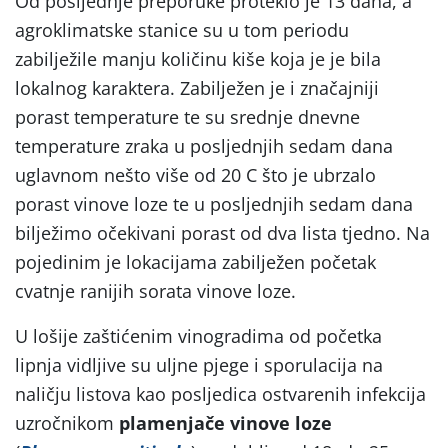
Od posljednje preporuke proteklo je 13 dana, a
agroklimatske stanice su u tom periodu
zabilježile manju količinu kiše koja je je bila
lokalnog karaktera. Zabilježen je i značajniji
porast temperature te su srednje dnevne
temperature zraka u posljednjih sedam dana
uglavnom nešto više od 20 C što je ubrzalo
porast vinove loze te u posljednjih sedam dana
bilježimo očekivani porast od dva lista tjedno. Na
pojedinim je lokacijama zabilježen početak
cvatnje ranijih sorata vinove loze.
U lošije zaštićenim vinogradima od početka
lipnja vidljive su uljne pjege i sporulacija na
naličju listova kao posljedica ostvarenih infekcija
uzročnikom
plamenjače vinove loze