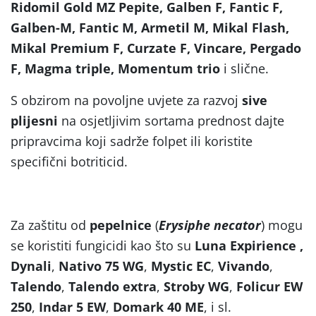
Ridomil Gold MZ Pepite, Galben F, Fantic F,
Galben-M, Fantic M, Armetil M, Mikal Flash,
Mikal Premium F, Curzate F, Vincare, Pergado
F, Magma triple, Momentum trio
i slične.
S obzirom na povoljne uvjete za razvoj
sive
plijesni
na osjetljivim sortama prednost dajte
pripravcima koji sadrže folpet ili koristite
specifični botriticid.
Za zaštitu od
pepelnice
(
Erysiphe necator
) mogu
se koristiti fungicidi kao što su
Luna Expirience
,
Dynali
,
Nativo 75 WG
,
Mystic
EC
,
Vivando
,
Talendo
,
Talendo extra
,
Stroby WG
,
Folicur EW
250
,
Indar 5 EW
,
Domark 40 ME
, i sl.