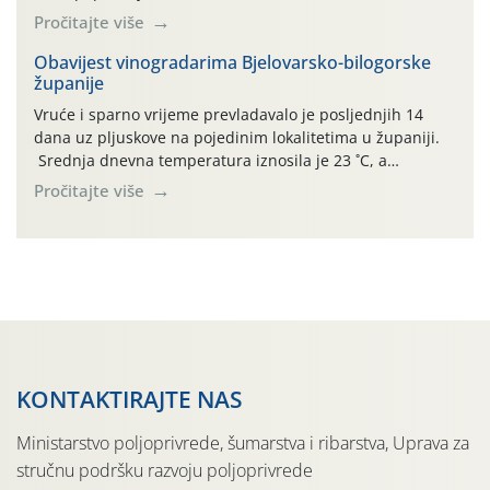
(Rhagoletis completa). Niska brojnost može se objasniti
Pročitajte više
činjenicom da je riječ o mladim nasadima s vrlo malim
urodom, što je povezano i s manjim brojem prezimjelih
Obavijest vinogradarima Bjelovarsko-bilogorske
županije
jedinki. U starijim nasadima, na žutim ljepljivim Rebell
pločama s […]
Vruće i sparno vrijeme prevladavalo je posljednjih 14
dana uz pljuskove na pojedinim lokalitetima u županiji.
Srednja dnevna temperatura iznosila je 23 ˚C, a
maksimalne su posljednjih dana dosezale do 35 ˚C.
Pročitajte više
Simptome plamenjače vinove loze (Plasmoparas
viticola) vidljivi su na zapercima i vršnom mladom lišću.
Kako bi i dalje održali zdravu lisnu masu u zaštiti je
moguće […]
KONTAKTIRAJTE NAS
Ministarstvo poljoprivrede, šumarstva i ribarstva, Uprava za
stručnu podršku razvoju poljoprivrede