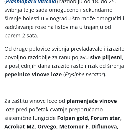
(
Plasmopara viticola
) razdoblju od 18. do 25.
svibnja te je sada omogućeno i sekundarno
širenje bolesti u vinogradu što može omogućiti i
zadržavanje rose na listovima u trajanju od
barem 2 sata.
Od druge polovice svibnja prevladavalo i izrazito
povoljno razdoblje za ranu pojavu
sive plijesni
,
a posljednjih dana izrazito raste i rizik od širenja
pepelnice vinove loze
(
Erysiphe necator
).
Za zaštitu vinove loze od
plamenjače vinove
loze pred početak cvatnje preporučamo
sistemične fungicide
Folpan gold, Forum star,
Acrobat MZ, Orvego, Metomor F, Diflunova,