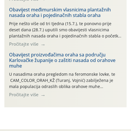
uzročnika bolesti, štetnika i fito-fagnih grinja (23.7., 14.7.,
06.7.)! Na početku ovog mjeseca je zabilježeno je
Obavijest međimurskim vlasnicima plantažnih
nasada oraha i pojedinačnih stabla oraha
povijesno i ekstremno vruće meteorološko razdoblje, uz
najviše temperature […]
Prije nešto više od tri tjedna (15.7.), te ponovno prije
deset dana (28.7.) uputili smo obavijesti vlasnicima
plantažnih nasada oraha i pojedinačnih stabla o početku
leta i ovogodišnjoj potrebi usmjerenog suzbijanja
Pročitajte više
orahove muhe (Rhagoletis completa)! Već dvanaest dana
traje drugi ovogodišnji “toplinski udar”, koji naročito
Obavijest proizvođačima oraha sa području
Karlovačke županije o zaštiti nasada od orahove
izražen zadnja šest dana (31.7.-05.8.), jer najviše
muhe
temperature zraka svakodnevno […]
U nasadima oraha pregledom na feromonske lovke, te
CAM_COLOR_ORAH_KŽ (Turanj, Vojnić) zabilježena je
mala populacija odraslih oblika orahove muhe
(Rhagoletis completa). Niska brojnost može se objasniti
Pročitajte više
činjenicom da je riječ o mladim nasadima s vrlo malim
urodom, što je povezano i s manjim brojem prezimjelih
jedinki. U starijim nasadima, na žutim ljepljivim Rebell
pločama s […]