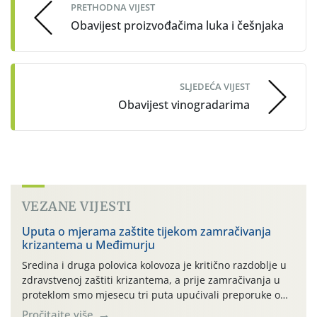
PRETHODNA VIJEST
Obavijest proizvođačima luka i češnjaka
SLJEDEĆA VIJEST
Obavijest vinogradarima
VEZANE VIJESTI
Uputa o mjerama zaštite tijekom zamračivanja
krizantema u Međimurju
Sredina i druga polovica kolovoza je kritično razdoblje u
zdravstvenoj zaštiti krizantema, a prije zamračivanja u
proteklom smo mjesecu tri puta upućivali preporuke o
preventivnim mjerama zaštite krizantema od najčešćih
Pročitajte više