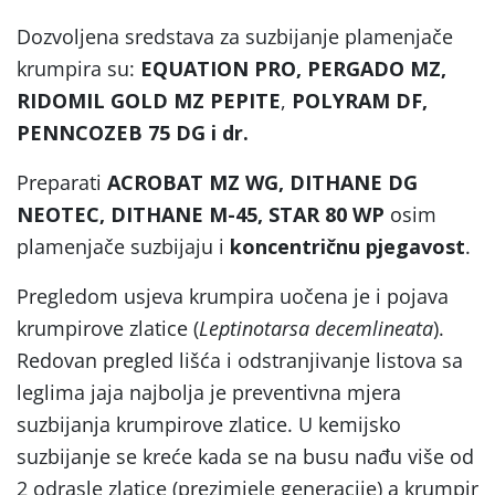
Dozvoljena sredstava za suzbijanje plamenjače
krumpira su:
EQUATION PRO, PERGADO MZ,
RIDOMIL GOLD MZ PEPITE
,
POLYRAM DF,
PENNCOZEB 75 DG i dr.
Preparati
ACROBAT MZ WG, DITHANE DG
NEOTEC, DITHANE M-45, STAR 80 WP
osim
plamenjače suzbijaju i
koncentričnu pjegavost
.
Pregledom usjeva krumpira uočena je i pojava
krumpirove zlatice (
Leptinotarsa decemlineata
).
Redovan pregled lišća i odstranjivanje listova sa
leglima jaja najbolja je preventivna mjera
suzbijanja krumpirove zlatice. U kemijsko
suzbijanje se kreće kada se na busu nađu više od
2 odrasle zlatice (prezimjele generacije) a krumpir