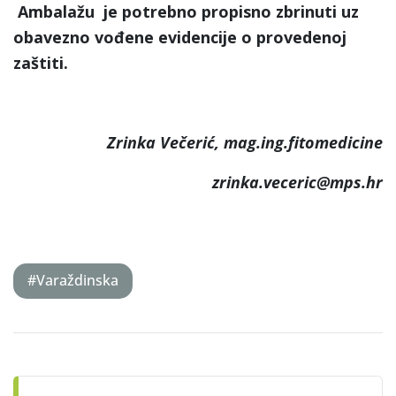
Ambalažu je potrebno propisno zbrinuti uz
obavezno vođene evidencije o provedenoj
zaštiti.
Zrinka Večerić, mag.ing.fitomedicine
zrinka.veceric@mps.hr
#Varaždinska
Post
navigation