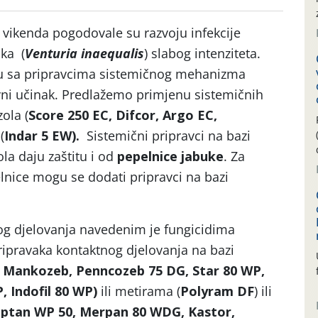
vikenda pogodovale su razvoju infekcije
uka (
Venturia inaequalis
) slabog intenziteta.
tu sa pripravcima sistemičnog mehanizma
ivni učinak. Predlažemo primjenu sistemičnih
ola (
Score 250 EC, Difcor, Argo EC,
(
Indar 5 EW).
Sistemični pripravci na bazi
la daju zaštitu i od
pepelnice jabuke
. Za
lnice mogu se dodati pripravci na bazi
og djelovanja navedenim je fungicidima
ipravaka kontaktnog djelovanja na bazi
 Mankozeb, Penncozeb 75 DG, Star 80 WP,
, Indofil 80 WP)
ili metirama (
Polyram DF
) ili
ptan WP 50, Merpan 80 WDG, Kastor,