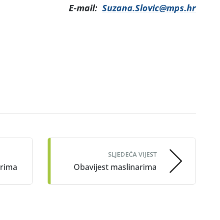
E-mail:
Suzana.Slovic@mps.hr
SLJEDEĆA VIJEST
arima
Obavijest maslinarima