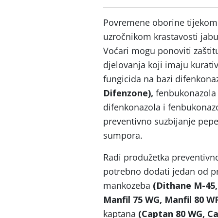
Povremene oborine tijekom 
uzročnikom krastavosti jab
Voćari mogu ponoviti zašti
djelovanja koji imaju kurat
fungicida na bazi difenkonaz
Difenzone),
fenbukonazola 
difenkonazola i fenbukonazo
preventivno suzbijanje pepe
sumpora.
Radi produžetka preventivn
potrebno dodati jedan od pr
mankozeba
(Dithane M-45,
Manfil 75 WG, Manfil 80 WP
kaptana
(Captan 80 WG, Ca