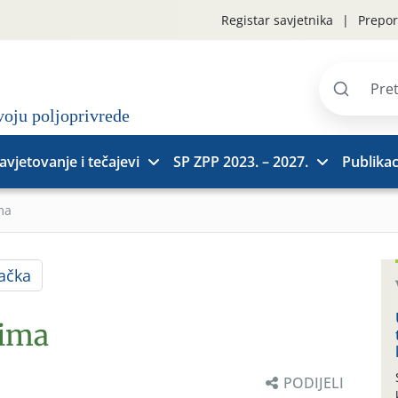
Registar savjetnika
Prepor
Pretraži
stranice
avjetovanje i tečajevi
SP ZPP 2023. – 2027.
Publikac
ma
ačka
rima
PODIJELI