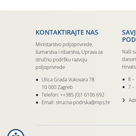
KONTAKTIRAJTE NAS
SAV
POD
Ministarstvo poljoprivrede,
Naši s
šumarstva i ribarstva, Uprava za
danom
stručnu podršku razvoju
Hrvats
poljoprivrede
8 –
Ulica Grada Vukovara 78
7 – 
10 000 Zagreb
Telefon: ++385 (0)1 6106 692
Adr
Email: strucna-podrska@mps.hr