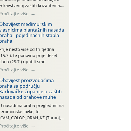
zdravstvenoj zaštiti krizantema,
a prije zamračivanja u proteklom
Pročitajte više
smo mjesecu tri puta upućivali
preporuke o preventivnim
Obavijest međimurskim
vlasnicima plantažnih nasada
mjerama zaštite krizantema od
oraha i pojedinačnih stabla
najčešćih uzročnika bolesti,
oraha
štetnika i fito-fagnih grinja (23.7.,
14.7., 06.7.)! Na početku ovog
Prije nešto više od tri tjedna
mjeseca je zabilježeno je
(15.7.), te ponovno prije deset
povijesno i ekstremno vruće
dana (28.7.) uputili smo
meteorološko razdoblje, uz
obavijesti vlasnicima plantažnih
Pročitajte više
najviše temperature […]
nasada oraha i pojedinačnih
stabla o početku leta i
Obavijest proizvođačima
oraha sa području
ovogodišnjoj potrebi usmjerenog
Karlovačke županije o zaštiti
suzbijanja orahove muhe
nasada od orahove muhe
(Rhagoletis completa)! Već
dvanaest dana traje drugi
U nasadima oraha pregledom na
ovogodišnji “toplinski udar”, koji
feromonske lovke, te
naročito izražen zadnja šest
CAM_COLOR_ORAH_KŽ (Turanj,
dana (31.7.-05.8.), jer najviše
Vojnić) zabilježena je mala
Pročitajte više
temperature zraka svakodnevno
populacija odraslih oblika