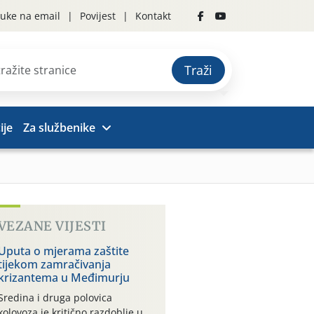
uke na email
Povijest
Kontakt
Traži
ije
Za službenike
VEZANE VIJESTI
Uputa o mjerama zaštite
tijekom zamračivanja
krizantema u Međimurju
Sredina i druga polovica
kolovoza je kritično razdoblje u