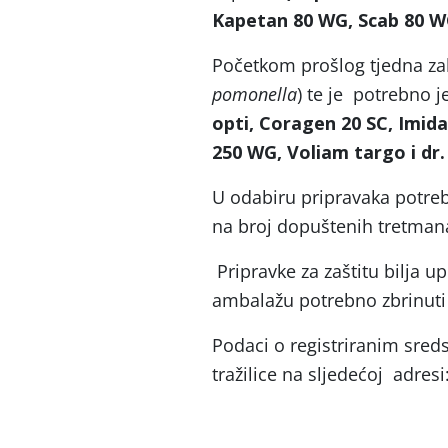
Kapetan 80 WG, Scab 80 W
Početkom prošlog tjedna zab
pomonella
) te je potrebno j
opti, Coragen 20 SC, Imid
250 WG, Voliam targo i dr.
U odabiru pripravaka potreb
na broj dopuštenih tretmana
Pripravke za zaštitu bilja u
ambalažu potrebno zbrinuti 
Podaci o registriranim sred
tražilice na sljedećoj adresi