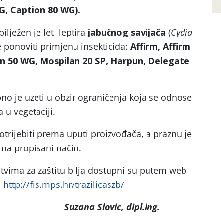
G, Caption 80 WG).
ilježen je let leptira
jabučnog savijača
(
Cydia
e ponoviti primjenu insekticida:
Affirm, Affirm
an 50 WG, Mospilan 20 SP, Harpun, Delegate
no je uzeti u obzir ograničenja koja se odnose
 u vegetaciji.
potrijebiti prema uputi proizvođača, a praznu je
na propisani način.
stvima za zaštitu bilja dostupni su putem web
:
http://fis.mps.hr/trazilicaszb/
Suzana Slovic, dipl.ing.