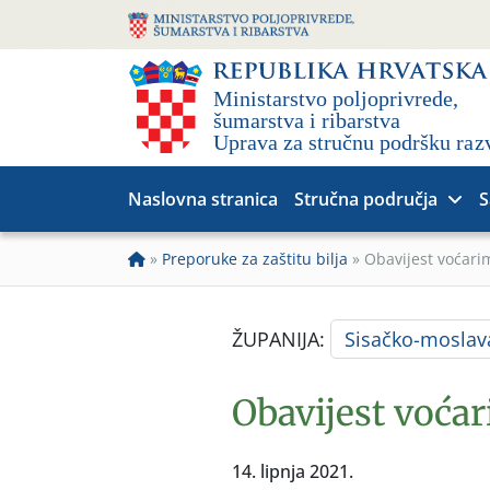
Naslovna stranica
Stručna područja
S
»
Preporuke za zaštitu bilja
»
Obavijest voćari
ŽUPANIJA:
Sisačko-moslav
Obavijest voća
14. lipnja 2021.