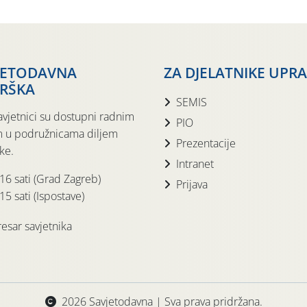
JETODAVNA
ZA DJELATNIKE UPR
RŠKA
SEMIS
avjetnici su dostupni radnim
PIO
 u podružnicama diljem
Prezentacije
ke.
Intranet
 16 sati (Grad Zagreb)
Prijava
15 sati (Ispostave)
esar savjetnika
2026 Savjetodavna | Sva prava pridržana.