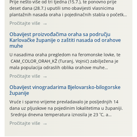
Prije nešto više od tri tjedna (15.7.), te ponovno prije
deset dana (28.7.) uputili smo obavijesti vlasnicima
plantažnih nasada oraha i pojedinačnih stabla o početku
leta i ovogodišnjoj potrebi usmjerenog suzbijanja
Pročitajte više
orahove muhe (Rhagoletis completa)! Već dvanaest dana
traje drugi ovogodišnji “toplinski udar”, koji naročito
Obavijest proizvođačima oraha sa području
Karlovačke županije o zaštiti nasada od orahove
izražen zadnja šest dana (31.7.-05.8.), jer najviše
muhe
temperature zraka svakodnevno […]
U nasadima oraha pregledom na feromonske lovke, te
CAM_COLOR_ORAH_KŽ (Turanj, Vojnić) zabilježena je
mala populacija odraslih oblika orahove muhe
(Rhagoletis completa). Niska brojnost može se objasniti
Pročitajte više
činjenicom da je riječ o mladim nasadima s vrlo malim
urodom, što je povezano i s manjim brojem prezimjelih
Obavijest vinogradarima Bjelovarsko-bilogorske
županije
jedinki. U starijim nasadima, na žutim ljepljivim Rebell
pločama s […]
Vruće i sparno vrijeme prevladavalo je posljednjih 14
dana uz pljuskove na pojedinim lokalitetima u županiji.
Srednja dnevna temperatura iznosila je 23 ˚C, a
maksimalne su posljednjih dana dosezale do 35 ˚C.
Pročitajte više
Simptome plamenjače vinove loze (Plasmoparas
viticola) vidljivi su na zapercima i vršnom mladom lišću.