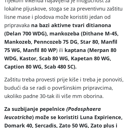
Tijekom vikenda najavljena je mogućnost za
lokalne pljuskove, stoga se za preventivnu zaštitu
lisne mase i plodova može koristiti jedan od
pripravaka
na bazi aktivne tvari ditianona
(Delan 700 WDG), mankozeba (Dithane M-45,
Mankozeb, Penncozeb 75 DG, Star 80, Manfil
75 WG, Manfil 80 WP
) ili
kaptana (Merpan 80
WDG, Kastor, Scab 80 WG, Kapetan 80 WG,
Caption 80 WG, Scab 480 SC).
Zaštitu treba provesti prije kiše i treba je ponoviti,
budući da se radi o površinskim pripravcima,
ukoliko padne 30-tak ili više mm oborina.
Za suzbijanje pepelnice
(Podosphaera
leucotricha
)
može se koristiti Luna Expirience,
Domark 40, Sercadis, Zato 50 WG, Zato plus i