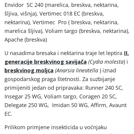
Envidor SC 240 (marelica, breskva, nektarina,
šljiva, višnja), Vertimec 018 EC (breskva,
nektarina), Vertimec Pro ( breskva, nektarina,
marelica šljiva), Voliam targo (breskva, nektarina),
Apache (breskva)
U nasadima bresaka i nektarina traje let leptira
II.
generacije breskvinog savijača
(Cydia molesta
) i
breskvinog moljca
(Anarsia lineatella
) iznad
gospodarskog praga štetnosti. Za suzbijanje
primijeniti jedan od pripravaka: Runner 240 SC,
Insegar 25 WG, Voliam targo, Coragen 20 SC,
Delegate 250 WG, Imidan 50 WG, Affirm, Avaunt
EC.
Prilikom primjene insekticida u voćnjaku