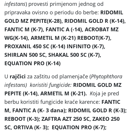
infestan
s
) provesti primjenom jednog od
pripravaka ovisno o periodu do berbe:
RIDOMIL
GOLD MZ PEPITE(K-28),
RIDOMIL GOLD R (K-14),
FANTIC M (K-7), FANTIC A (-14), ACROBAT MZ
WG(K-14), ARMETIL M (K-21) REBOOT(K-7),
PROXANIL 450 SC (K-14) INFINITO (K-7),
SHIRLAN 500 SC, SHAKAL 500 SC (K-7),
EQUATION PRO (K-14)
U
rajčici
za zaštitu od plamenjače (
Phytophthora
infestans
)
koristiti fungicide:
RIDOMIL GOLD MZ
PEPITE (K-14), ARMETIL M (K-21).
K
oja je pred
berbu koristiti fungicide kraće karence:
FANTIC
M, FANTIC A (K- 3 dana); RIDOMIL GOLD R (K-3);
REBOOT (K-3); ZAFTRA AZT 250 SC, ZAKEO 250
SC, ORTIVA (K- 3); EQUATION PRO (K-7);