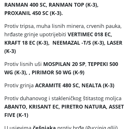
RANMAN 400 SC, RANMAN TOP (K-3),
PROXANIL 450 SC (K-3).
Protiv tripsa, muha lisnih minera, crvenih pauka,
hrđaste grinje upotrijebiti
VERTIMEC 018 EC,
KRAFT 18 EC (K-3), NEEMAZAL -T/S (K-3), LASER
(K-3)
Protiv lisnih uši
MOSPILAN 20 SP
,
TEPPEKI 500
WG (K-3), , PIRIMOR 50 WG (K-9)
Protiv grinja
ACRAMITE 480 SC, NEALTA (K-3)
Protiv duhanovog i stakleničkog štitastog moljca
ABANTO, KRISANT EC, PIRETRO NATURA, ASSET
FIVE (K-1)
U usjevima
češnjaka
protiv hrđe (
Puccinia allii
)