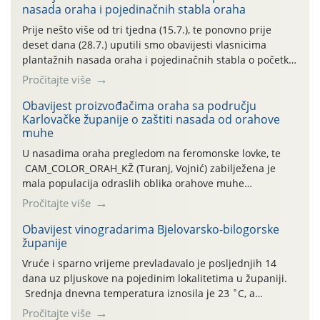
nasada oraha i pojedinačnih stabla oraha
Prije nešto više od tri tjedna (15.7.), te ponovno prije
deset dana (28.7.) uputili smo obavijesti vlasnicima
plantažnih nasada oraha i pojedinačnih stabla o početku
leta i ovogodišnjoj potrebi usmjerenog suzbijanja
Pročitajte više
orahove muhe (Rhagoletis completa)! Već dvanaest dana
traje drugi ovogodišnji “toplinski udar”, koji naročito
Obavijest proizvođačima oraha sa području
Karlovačke županije o zaštiti nasada od orahove
izražen zadnja šest dana (31.7.-05.8.), jer najviše
muhe
temperature zraka svakodnevno […]
U nasadima oraha pregledom na feromonske lovke, te
CAM_COLOR_ORAH_KŽ (Turanj, Vojnić) zabilježena je
mala populacija odraslih oblika orahove muhe
(Rhagoletis completa). Niska brojnost može se objasniti
Pročitajte više
činjenicom da je riječ o mladim nasadima s vrlo malim
urodom, što je povezano i s manjim brojem prezimjelih
Obavijest vinogradarima Bjelovarsko-bilogorske
županije
jedinki. U starijim nasadima, na žutim ljepljivim Rebell
pločama s […]
Vruće i sparno vrijeme prevladavalo je posljednjih 14
dana uz pljuskove na pojedinim lokalitetima u županiji.
Srednja dnevna temperatura iznosila je 23 ˚C, a
maksimalne su posljednjih dana dosezale do 35 ˚C.
Pročitajte više