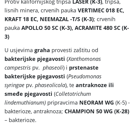
Protiv kalifornijskog tripsa
LASER (K-3)
, tripsa,
lisnih minera, crvenih pauka
VERTIMEC 018 EC,
KRAFT 18 EC, NEEMAZAL -T/S (K-3)
; crvenih
pauka
APOLLO 50 SC (K-3), ACRAMITE 480 SC (K-
3)
U usjevima
graha
provesti zaštitu od
bakterijske pjegavosti
(
Xanthomonas
campestris
pv.
phaseoli
) i
prstenaste
bakterijske pjegavosti
(
Pseudomonas
syringae
pv.
phaseolicola
), te
antraknoze ili
smeđe pjegavosti
(
Colletotrichum
lindemuthianum)
pripravcima
NEORAM WG
(K-5) -
bakterioze, antraknoza;
CHAMPION 50 WG (K-28)
– bakterioze.