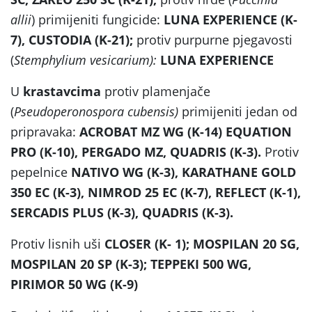
allii
) primijeniti fungicide:
LUNA EXPERIENCE (K-
7), CUSTODIA (K-21);
protiv purpurne pjegavosti
(
Stemphylium vesicarium)
:
LUNA EXPERIENCE
U
krastavcima
protiv plamenjače
(
Pseudoperonospora cubensis)
primijeniti jedan od
pripravaka:
ACROBAT MZ WG (K-14) EQUATION
PRO (K-10), PERGADO MZ, QUADRIS (K-3).
Protiv
pepelnice
NATIVO WG (K-3), KARATHANE GOLD
350 EC (K-3), NIMROD 25 EC (K-7), REFLECT (K-1),
SERCADIS PLUS (K-3), QUADRIS (K-3).
Protiv lisnih uši
CLOSER (K- 1); MOSPILAN 20 SG,
MOSPILAN 20 SP (K-3); TEPPEKI 500 WG,
PIRIMOR 50 WG (K-9)