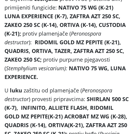
primijeniti fungicide:
NATIVO 75 WG (K-21)
LUNA EXPERIENCE (K-7), ZAFTRA AZT 250 SC,
ZAKEO 250 SC (K-14), ORTIVA (K-14), CUSTODIA
(K-21);
protiv plamenjače (
Peronospora
destructor
):
RIDOMIL GOLD MZ PEPITE (K-21),
QUADRIS, ORTIVA, TAZER, ZAFTRA AZT 250 SC,
ZAKEO 250 SC;
protiv purpurne pjegavosti
(
Stemphylium vesicarium)
:
NATIVO 75 WG, LUNA
EXPERIENCE.
U
luku
zaštitu od plamenjače (
Peronospora
destructor
) provesti pripravcima:
SHIRLAN 500 SC
(K-7),
INFINITO, ALLIETE FLASH,
RIDOMIL
GOLD MZ PEPITE(K-21) ACROBAT MZ WG (K-28),
QUADRIS (K-14), ORTIVA(K-21), ZAFTRA AZT 250
SC, ZAKEO 250 SC (K-21);
protiv hrđe (
Puccinia