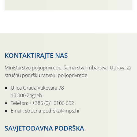
Simptome plamenjače vinove loze (Plasmoparas
viticola) vidljivi su na zapercima i vršnom mladom lišću.
Kako bi i dalje održali zdravu lisnu masu u zaštiti je
moguće […]
KONTAKTIRAJTE NAS
Ministarstvo poljoprivrede, šumarstva i ribarstva, Uprava za
stručnu podršku razvoju poljoprivrede
Ulica Grada Vukovara 78
10 000 Zagreb
Telefon: ++385 (0)1 6106 692
Email: strucna-podrska@mps.hr
SAVJETODAVNA PODRŠKA