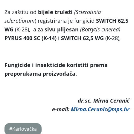
Za zaštitu od
bijele truleži
(Sclerotinia
sclerotiorum
) registrirana je fungicid
SWITCH 62,5
WG
(K-28), a za
sivu plijesan
(Botrytis cinerea)
PYRUS 400 SC (K-14)
i
SWITCH 62,5 WG
(K-28),
Fungicide i insekticide koristiti prema
preporukama proizvođača.
dr.sc. Mirna Ceranić
e-mail:
Mirna.Ceranic@mps.hr
#Karlovačka