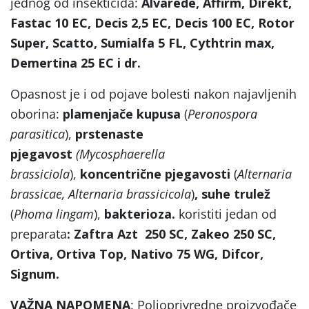
jednog od insekticida:
Alvarede, Affirm, Direkt,
Fastac 10 EC, Decis 2,5 EC, Decis 100 EC, Rotor
Super, Scatto, Sumialfa 5 FL, Cythtrin max,
Demertina 25 EC i dr.
Opasnost je i od pojave bolesti nakon najavljenih
oborina:
plamenjače kupusa
(
Peronospora
parasitica
),
prstenaste
pjegavost
(
Mycosphaerella
brassiciola
),
koncentrične pjegavosti
(
Alternaria
brassicae, Alternaria brassicicola
)
, suhe trulež
(
Phoma lingam
),
bakterioza.
koristiti jedan od
preparata
: Zaftra Azt 250 SC, Zakeo 250 SC,
Ortiva, Ortiva Top, Nativo 75 WG, Difcor,
Signum.
VAŽNA NAPOMENA
: Poljoprivredne proizvođače