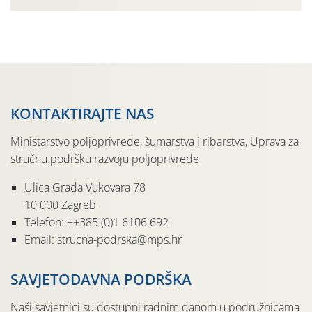
urodom, što je povezano i s manjim brojem prezimjelih
jedinki. U starijim nasadima, na žutim ljepljivim Rebell
pločama s […]
KONTAKTIRAJTE NAS
Ministarstvo poljoprivrede, šumarstva i ribarstva, Uprava za
stručnu podršku razvoju poljoprivrede
Ulica Grada Vukovara 78
10 000 Zagreb
Telefon: ++385 (0)1 6106 692
Email: strucna-podrska@mps.hr
SAVJETODAVNA PODRŠKA
Naši savjetnici su dostupni radnim danom u podružnicama