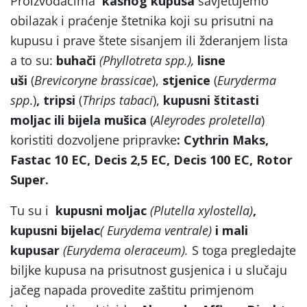
Proizvođačima
kasnog kupusa
savjetujemo
obilazak i praćenje štetnika koji su prisutni na
kupusu i prave štete sisanjem ili žderanjem lista
a to su:
buhači
(Phyllotreta spp.),
lisne
uši
(
Brevicoryne brassicae
),
stjenice
(
Euryderma
spp
.)
, tripsi
(
Thrips tabaci
),
kupusni štitasti
moljac ili bijela mušica
(
Aleyrodes proletella
)
koristiti dozvoljene pripravke
: Cythrin Maks,
Fastac 10 EC, Decis 2,5 EC, Decis 100 EC, Rotor
Super.
Tu su i
kupusni moljac
(Plutella xylostella)
,
kupusni bijelac
( Eurydema ventrale)
i mali
kupusar
(Eurydema oleraceum).
S toga pregledajte
biljke kupusa na prisutnost gusjenica i u slučaju
jačeg napada provedite zaštitu primjenom