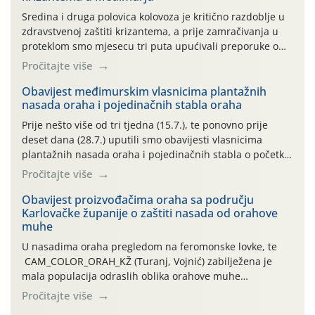
Sredina i druga polovica kolovoza je kritično razdoblje u
zdravstvenoj zaštiti krizantema, a prije zamračivanja u
proteklom smo mjesecu tri puta upućivali preporuke o
preventivnim mjerama zaštite krizantema od najčešćih
Pročitajte više
uzročnika bolesti, štetnika i fito-fagnih grinja (23.7., 14.7.,
06.7.)! Na početku ovog mjeseca je zabilježeno je
Obavijest međimurskim vlasnicima plantažnih
nasada oraha i pojedinačnih stabla oraha
povijesno i ekstremno vruće meteorološko razdoblje, uz
najviše temperature […]
Prije nešto više od tri tjedna (15.7.), te ponovno prije
deset dana (28.7.) uputili smo obavijesti vlasnicima
plantažnih nasada oraha i pojedinačnih stabla o početku
leta i ovogodišnjoj potrebi usmjerenog suzbijanja
Pročitajte više
orahove muhe (Rhagoletis completa)! Već dvanaest dana
traje drugi ovogodišnji “toplinski udar”, koji naročito
Obavijest proizvođačima oraha sa području
Karlovačke županije o zaštiti nasada od orahove
izražen zadnja šest dana (31.7.-05.8.), jer najviše
muhe
temperature zraka svakodnevno […]
U nasadima oraha pregledom na feromonske lovke, te
CAM_COLOR_ORAH_KŽ (Turanj, Vojnić) zabilježena je
mala populacija odraslih oblika orahove muhe
(Rhagoletis completa). Niska brojnost može se objasniti
Pročitajte više
činjenicom da je riječ o mladim nasadima s vrlo malim