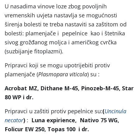
U nasadima vinove loze zbog povoljnih
vremenskih uvjeta nastavlja se mogućnosti
širenja bolesti te treba nastaviti sa zaštitom od
bolesti: plamenjače i pepelnice kao i štetnika
sivog grožđanog moljca i američkog cvrčka
(suzbijanje fitoplazmi).
Pripravci koji se mogu upotrijebiti protiv
plamenjače (
Plasmopara viticola
) su :
Acrobat MZ, Dithane M-45, Pinozeb-M-45, Star
80 WP i dr.
Pripravci u zaštiti protiv pepelnice su:
(
Uncinula
necator
)
:
Luna expirience, Nativo 75 WG,
Folicur EW 250, Topas 100 i dr.