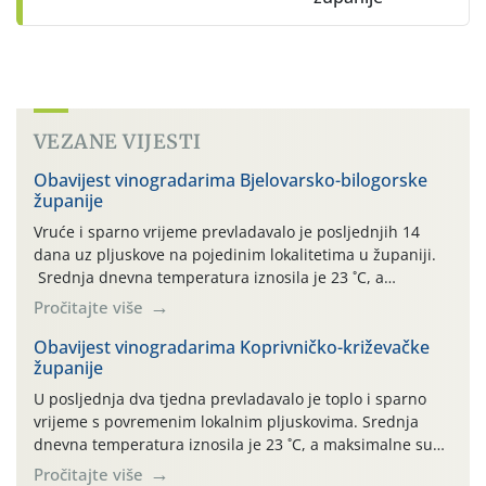
VEZANE VIJESTI
Obavijest vinogradarima Bjelovarsko-bilogorske
županije
Vruće i sparno vrijeme prevladavalo je posljednjih 14
dana uz pljuskove na pojedinim lokalitetima u županiji.
Srednja dnevna temperatura iznosila je 23 ˚C, a
maksimalne su posljednjih dana dosezale do 35 ˚C.
Pročitajte više
Simptome plamenjače vinove loze (Plasmoparas
viticola) vidljivi su na zapercima i vršnom mladom lišću.
Obavijest vinogradarima Koprivničko-križevačke
županije
Kako bi i dalje održali zdravu lisnu masu u zaštiti je
moguće […]
U posljednja dva tjedna prevladavalo je toplo i sparno
vrijeme s povremenim lokalnim pljuskovima. Srednja
dnevna temperatura iznosila je 23 ˚C, a maksimalne su
se posljednjih dana penjale do 35 ˚C. Prognostičari u
Pročitajte više