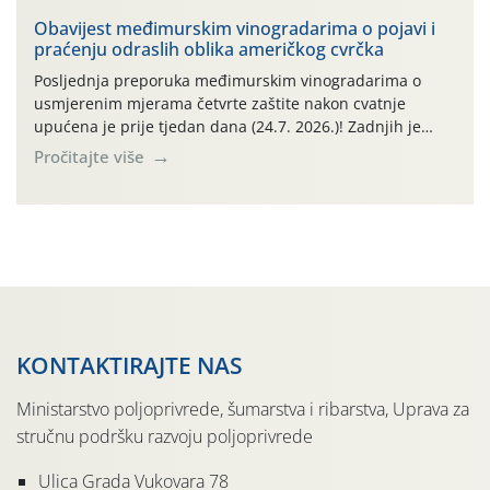
narednom razdoblju najavljuju drugi ovogodišnji
„toplinski udar“. Simptome plamenjače vinove loze
Obavijest međimurskim vinogradarima o pojavi i
praćenju odraslih oblika američkog cvrčka
(Plasmoparas viticola) uglavnom ne nalazimo u
vinogradima, a simptomi pepelnice vinove […]
Posljednja preporuka međimurskim vinogradarima o
usmjerenim mjerama četvrte zaštite nakon cvatnje
upućena je prije tjedan dana (24.7. 2026.)! Zadnjih je
tjedan dana u Međimurskom vinogorju obilježilo
Pročitajte više
iznadprosječno vruće razdoblje: svakog su dana najviše
dnevne temperature od 24.7.-30.7. 2026. u rasponu
30,0°-37,0°C (tjednih oborina je pritom bilo vrlo malo,
npr. na lokalitetu Sveti Urban samo 0,5 […]
KONTAKTIRAJTE NAS
Ministarstvo poljoprivrede, šumarstva i ribarstva, Uprava za
stručnu podršku razvoju poljoprivrede
Ulica Grada Vukovara 78