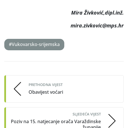
Mira Živković,dipl.inž.
mira.zivkovic@mps.hr
#Vukovarsko-srijemska
Post
navigation
PRETHODNA VIJEST
Obavijest voćari
SLJEDEĆA VIJEST
Poziv na 15. natjecanje orača Varaždinske
županije