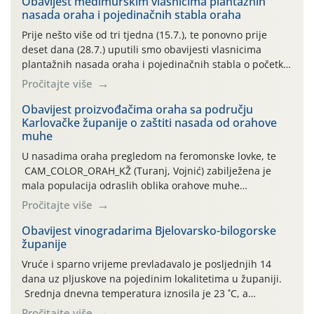
Obavijest međimurskim vlasnicima plantažnih
nasada oraha i pojedinačnih stabla oraha
Prije nešto više od tri tjedna (15.7.), te ponovno prije
deset dana (28.7.) uputili smo obavijesti vlasnicima
plantažnih nasada oraha i pojedinačnih stabla o početku
leta i ovogodišnjoj potrebi usmjerenog suzbijanja
Pročitajte više
orahove muhe (Rhagoletis completa)! Već dvanaest dana
traje drugi ovogodišnji “toplinski udar”, koji naročito
Obavijest proizvođačima oraha sa području
Karlovačke županije o zaštiti nasada od orahove
izražen zadnja šest dana (31.7.-05.8.), jer najviše
muhe
temperature zraka svakodnevno […]
U nasadima oraha pregledom na feromonske lovke, te
CAM_COLOR_ORAH_KŽ (Turanj, Vojnić) zabilježena je
mala populacija odraslih oblika orahove muhe
(Rhagoletis completa). Niska brojnost može se objasniti
Pročitajte više
činjenicom da je riječ o mladim nasadima s vrlo malim
urodom, što je povezano i s manjim brojem prezimjelih
Obavijest vinogradarima Bjelovarsko-bilogorske
županije
jedinki. U starijim nasadima, na žutim ljepljivim Rebell
pločama s […]
Vruće i sparno vrijeme prevladavalo je posljednjih 14
dana uz pljuskove na pojedinim lokalitetima u županiji.
Srednja dnevna temperatura iznosila je 23 ˚C, a
maksimalne su posljednjih dana dosezale do 35 ˚C.
Pročitajte više