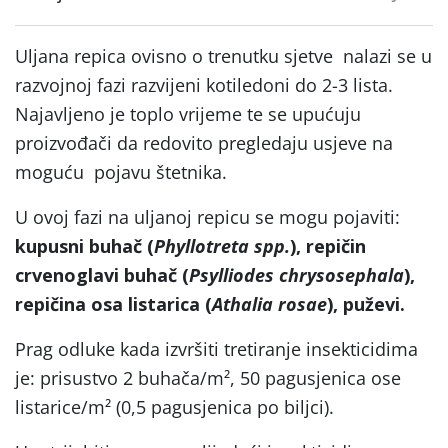
Uljana repica ovisno o trenutku sjetve nalazi se u
razvojnoj fazi razvijeni kotiledoni do 2-3 lista.
Najavljeno je toplo vrijeme te se upućuju
proizvođači da redovito pregledaju usjeve na
moguću pojavu štetnika.
U ovoj fazi na uljanoj repicu se mogu pojaviti:
kupusni buhač (
Phyllotreta spp.
), repičin
crvenoglavi buhač (
Psylliodes chrysosephala
),
repičina osa listarica (
Athalia rosae
), puževi.
Prag odluke kada izvršiti tretiranje insekticidima
je: prisustvo 2 buhača/m², 50 pagusjenica ose
listarice/m² (0,5 pagusjenica po biljci).