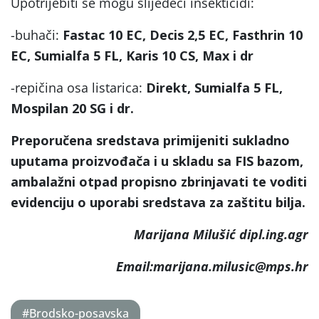
Upotrijebiti se mogu slijedeći insekticidi:
-buhači:
Fastac 10 EC, Decis 2,5 EC, Fasthrin 10
EC, Sumialfa 5 FL, Karis 10 CS, Max i dr
-repičina osa listarica:
Direkt, Sumialfa 5 FL,
Mospilan 20 SG i dr.
Preporučena sredstava primijeniti sukladno
uputama proizvođača i u skladu sa FIS bazom,
ambalažni otpad propisno zbrinjavati te voditi
evidenciju o uporabi sredstava za zaštitu bilja.
Marijana Milušić dipl.ing.agr
Email:marijana.milusic@mps.hr
#Brodsko-posavska