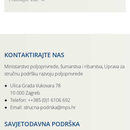
Simptome plamenjače vinove loze (Plasmoparas
viticola) vidljivi su na zapercima i vršnom mladom lišću.
Kako bi i dalje održali zdravu lisnu masu u zaštiti je
moguće […]
KONTAKTIRAJTE NAS
Ministarstvo poljoprivrede, šumarstva i ribarstva, Uprava za
stručnu podršku razvoju poljoprivrede
Ulica Grada Vukovara 78
10 000 Zagreb
Telefon: ++385 (0)1 6106 692
Email: strucna-podrska@mps.hr
SAVJETODAVNA PODRŠKA