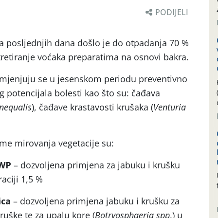
PODIJELI
a posljednjih dana došlo je do otpadanja 70 %
 tretiranje voćaka preparatima na osnovi bakra.
rimjenjuju se u jesenskom periodu preventivno
g potencijala bolesti kao što su: čađava
inequalis
), čađave krastavosti krušaka (
Venturia
eme mirovanja vegetacije su:
 WP
– dozvoljena primjena za jabuku i krušku
aciji 1,5 %
ica
– dozvoljena primjena jabuku i krušku za
ruške te za upalu kore (
Botryosphaeria spp
.) u