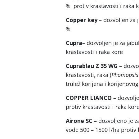
% protiv krastavosti i raka 
Copper key
– dozvoljen za j
%
Cupra
– dozvoljen je za jabu
krastavosti i raka kore
Cuprablau Z 35 WG
– dozvo
krastavosti, raka (
Phomopsis
trulež korijena i korijenovog
COPPER LIANCO
– dozvolje
protiv krastavosti i raka kor
Airone SC
– dozvoljeno je z
vode 500 – 1500 l/ha protiv b