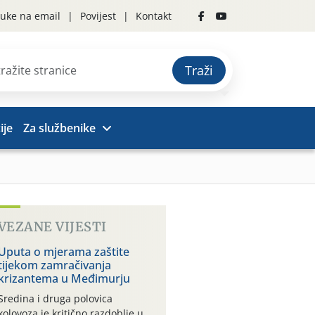
uke na email
Povijest
Kontakt
Traži
ije
Za službenike
VEZANE VIJESTI
Uputa o mjerama zaštite
tijekom zamračivanja
krizantema u Međimurju
Sredina i druga polovica
kolovoza je kritično razdoblje u