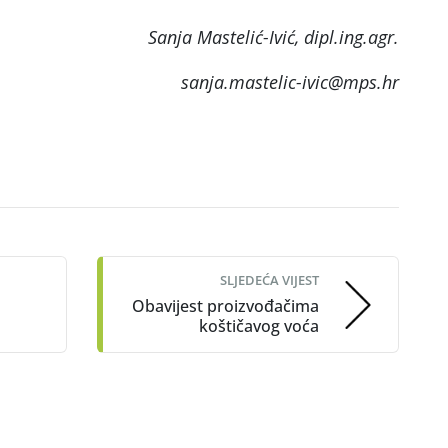
Sanja Mastelić-Ivić, dipl.ing.agr.
astelic-ivic@mps.hr
SLJEDEĆA VIJEST
Obavijest proizvođačima
koštičavog voća