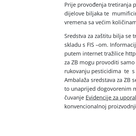
Prije provođenja tretiranja 
dijelove biljaka te mumifici
vremena sa većim količinam
Sredstva za zaštitu bilja se
skladu s FIS –om. Informaci
putem internet tražilice htt
za ZB mogu provoditi samo 
rukovanju pesticidima te s
Ambalaža sredstava za ZB se
to unaprijed dogovorenim mj
čuvanje
Evidencije za uporab
konvencionalnoj proizvodnji 