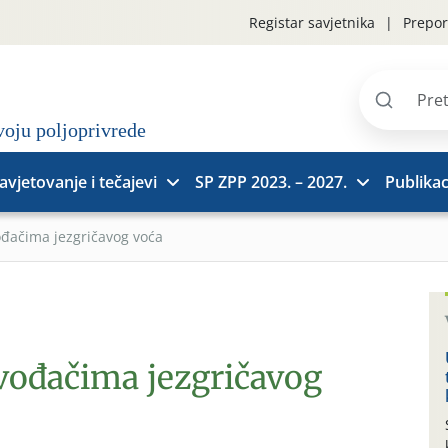
Registar savjetnika
Prepor
Pretraži
stranice
avjetovanje i tečajevi
SP ZPP 2023. – 2027.
Publikac
ođačima jezgričavog voća
zvođačima jezgričavog