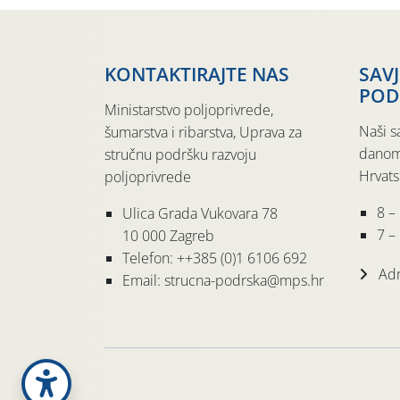
KONTAKTIRAJTE NAS
SAV
POD
Ministarstvo poljoprivrede,
Naši s
šumarstva i ribarstva, Uprava za
danom
stručnu podršku razvoju
Hrvats
poljoprivrede
8 –
Ulica Grada Vukovara 78
7 – 
10 000 Zagreb
Telefon: ++385 (0)1 6106 692
Adr
Email: strucna-podrska@mps.hr