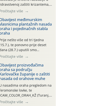
zdravstvenoj zaštiti krizantema,
a prije zamračivanja u proteklom
Pročitajte više
smo mjesecu tri puta upućivali
preporuke o preventivnim
Obavijest međimurskim
vlasnicima plantažnih nasada
mjerama zaštite krizantema od
oraha i pojedinačnih stabla
najčešćih uzročnika bolesti,
oraha
štetnika i fito-fagnih grinja (23.7.,
14.7., 06.7.)! Na početku ovog
Prije nešto više od tri tjedna
mjeseca je zabilježeno je
(15.7.), te ponovno prije deset
povijesno i ekstremno vruće
dana (28.7.) uputili smo
meteorološko razdoblje, uz
obavijesti vlasnicima plantažnih
Pročitajte više
najviše temperature […]
nasada oraha i pojedinačnih
stabla o početku leta i
Obavijest proizvođačima
oraha sa području
ovogodišnjoj potrebi usmjerenog
Karlovačke županije o zaštiti
suzbijanja orahove muhe
nasada od orahove muhe
(Rhagoletis completa)! Već
dvanaest dana traje drugi
U nasadima oraha pregledom na
ovogodišnji “toplinski udar”, koji
feromonske lovke, te
naročito izražen zadnja šest
CAM_COLOR_ORAH_KŽ (Turanj,
dana (31.7.-05.8.), jer najviše
Vojnić) zabilježena je mala
Pročitajte više
temperature zraka svakodnevno
populacija odraslih oblika