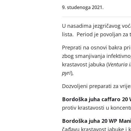
9. studenoga 2021.
U nasadima jezgričavog voć
lista. Period je povoljan za
Preprati na osnovi bakra p
zbog smanjivanja infektivno
krastavost jabuka (
Venturia 
pyri
),
Dozvoljeni preparati za vrij
Bordoška juha caffaro 20
protiv krastavosti u koncentr
Bordoška juha 20 WP Man
čađavu krastavost jabuke i k