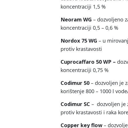
koncentraciji 1,5 %
Neoram WG
– dozvoljeno z
koncentraciji 0,5 – 0,6 %
Nordox 75 WG
– u mirovanj
protiv krastavosti
Cuprocaffaro 50 WP –
dozvo
koncentraciji 0,75 %
Codimur 50
– dozvoljen je z
korištenje 800 – 1000 l vode/
Codimur SC
– dozvoljen je 
protiv krastavosti i raka kor
Copper key flow
– dozvolje