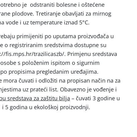
potrebno je odstraniti bolesne i oštećene
rane plodove. Tretiranje obavljati za mirnog
a vode i uz temperature iznad 5°C.
 trebaju primijeniti po uputama proizvođača u
je o registriranim sredstvima dostupne su
p://fis.mps.hr/trazilicaszb/. Primjenu sredstava
osobe s položenim ispitom o sigurnim
 po propisima pregledanim uređajima.
 mora čuvati i odložiti na propisan način na za
estima uz prateći list. Obavezno je vođenje i
u sredstava za zaštitu bilja
– čuvati 3 godine u
i 5 godina u ekološkoj proizvodnji.