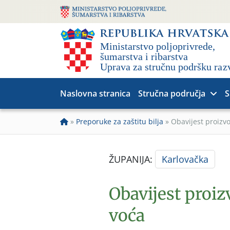
Naslovna stranica
Stručna područja
S
»
Preporuke za zaštitu bilja
»
Obavijest proizv
ŽUPANIJA:
Karlovačka
Obavijest proi
voća