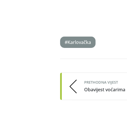
sanja.m
#Karlovačka
Post
navigation
PRETHODNA VIJEST
Obavijest voćarima