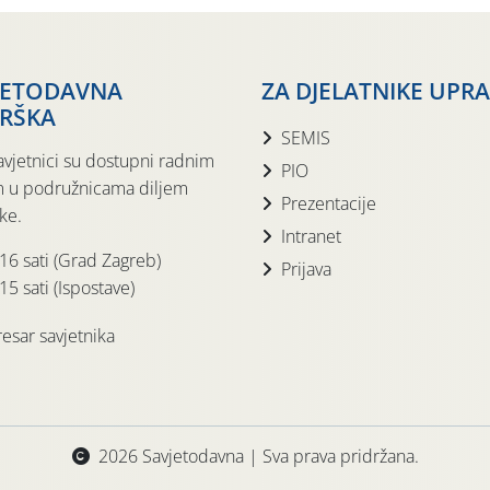
JETODAVNA
ZA DJELATNIKE UPR
RŠKA
SEMIS
avjetnici su dostupni radnim
PIO
 u podružnicama diljem
Prezentacije
ke.
Intranet
 16 sati (Grad Zagreb)
Prijava
15 sati (Ispostave)
esar savjetnika
2026 Savjetodavna | Sva prava pridržana.