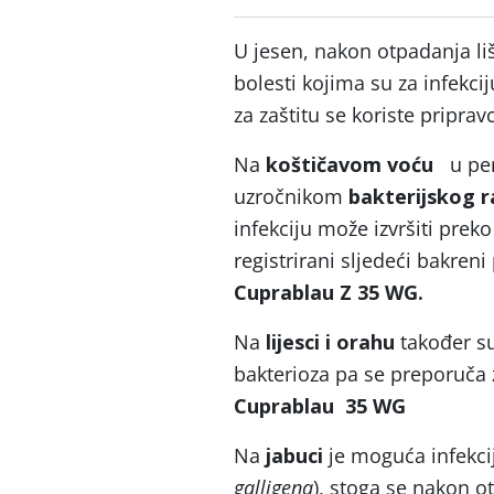
U jesen, nakon otpadanja liš
bolesti kojima su za infekci
za zaštitu se koriste priprav
Na
koštičavom voću
u peri
uzročnikom
bakterijskog 
infekciju može izvršiti prek
registrirani sljedeći bakreni
Cuprablau Z 35 WG.
Na
lijesci i orahu
također su
bakterioza pa se preporuča 
Cuprablau 35 WG
Na
jabuci
je moguća infekc
galligena
), stoga se nakon o