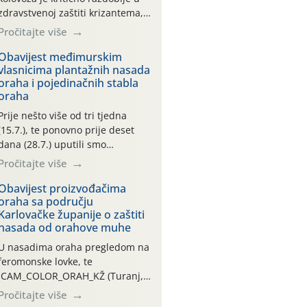
zdravstvenoj zaštiti krizantema,
a prije zamračivanja u proteklom
Pročitajte više
smo mjesecu tri puta upućivali
preporuke o preventivnim
Obavijest međimurskim
vlasnicima plantažnih nasada
mjerama zaštite krizantema od
oraha i pojedinačnih stabla
najčešćih uzročnika bolesti,
oraha
štetnika i fito-fagnih grinja (23.7.,
14.7., 06.7.)! Na početku ovog
Prije nešto više od tri tjedna
mjeseca je zabilježeno je
(15.7.), te ponovno prije deset
povijesno i ekstremno vruće
dana (28.7.) uputili smo
meteorološko razdoblje, uz
obavijesti vlasnicima plantažnih
Pročitajte više
najviše temperature […]
nasada oraha i pojedinačnih
stabla o početku leta i
Obavijest proizvođačima
oraha sa području
ovogodišnjoj potrebi usmjerenog
Karlovačke županije o zaštiti
suzbijanja orahove muhe
nasada od orahove muhe
(Rhagoletis completa)! Već
dvanaest dana traje drugi
U nasadima oraha pregledom na
ovogodišnji “toplinski udar”, koji
feromonske lovke, te
naročito izražen zadnja šest
CAM_COLOR_ORAH_KŽ (Turanj,
dana (31.7.-05.8.), jer najviše
Vojnić) zabilježena je mala
Pročitajte više
temperature zraka svakodnevno
populacija odraslih oblika