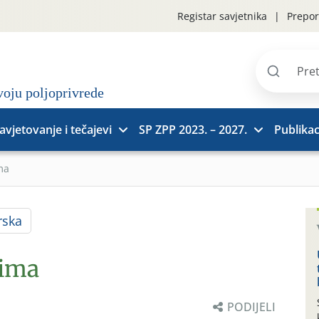
Registar savjetnika
Prepor
Pretraži
stranice
avjetovanje i tečajevi
SP ZPP 2023. – 2027.
Publikac
ma
rska
rima
PODIJELI