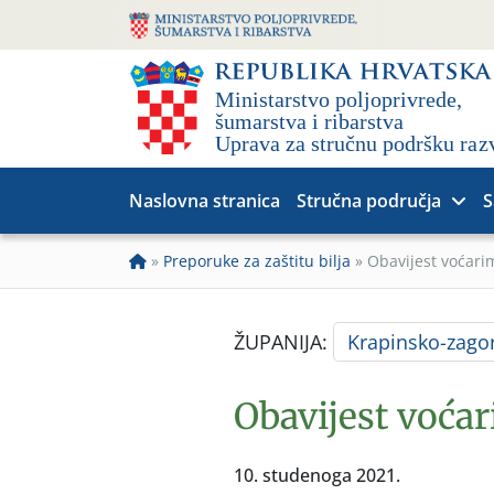
Naslovna stranica
Stručna područja
S
»
Preporuke za zaštitu bilja
»
Obavijest voćari
ŽUPANIJA:
Krapinsko-zago
Obavijest voća
10. studenoga 2021.