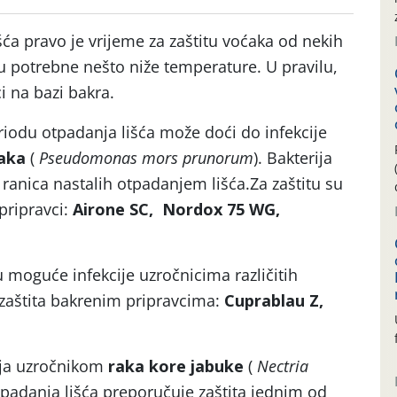
ća pravo je vrijeme za zaštitu voćaka od nekih
ju potrebne nešto niže temperature. U pravilu,
ci na bazi bakra.
odu otpadanja lišća može doći do infekcije
raka
(
Pseudomonas mors prunorum
). Bakterija
o ranica nastalih otpadanjem lišća.Za zaštitu su
 pripravci:
Airone SC, Nordox 75 WG,
 moguće infekcije uzročnicima različitih
zaštita bakrenim pripravcima:
Cuprablau Z,
ija uzročnikom
raka kore jabuke
(
Nectria
tpadanja lišća preporučuje zaštita jednim od