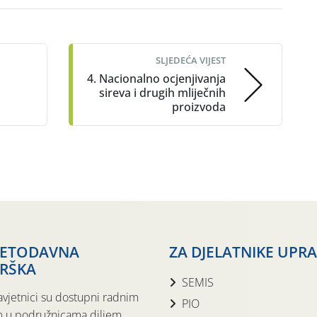
SLJEDEĆA VIJEST
4. Nacionalno ocjenjivanja
sireva i drugih mliječnih
proizvoda
JETODAVNA
ZA DJELATNIKE UPR
RŠKA
SEMIS
avjetnici su dostupni radnim
PIO
 u podružnicama diljem