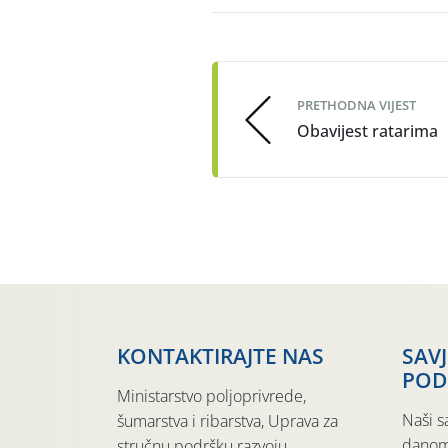
Post
navigation
PRETHODNA VIJEST
Obavijest ratarima
KONTAKTIRAJTE NAS
SAV
POD
Ministarstvo poljoprivrede,
Naši s
šumarstva i ribarstva, Uprava za
danom
stručnu podršku razvoju