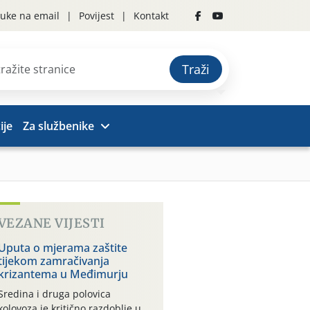
uke na email
Povijest
Kontakt
Traži
ije
Za službenike
VEZANE VIJESTI
Uputa o mjerama zaštite
tijekom zamračivanja
krizantema u Međimurju
Sredina i druga polovica
kolovoza je kritično razdoblje u