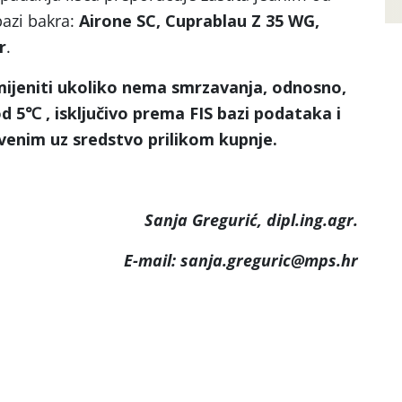
bazi bakra:
Airone SC, Cuprablau Z 35 WG,
r
.
mijeniti ukoliko nema smrzavanja, odnosno,
d 5℃ ,
isključivo prema FIS bazi podataka i
enim uz sredstvo prilikom kupnje.
Sanja Gregurić, dipl.ing.agr.
E-mail: sanja.greguric@mps.hr