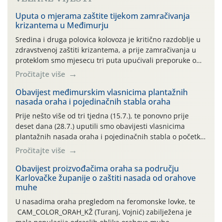
Uputa o mjerama zaštite tijekom zamračivanja
krizantema u Međimurju
Sredina i druga polovica kolovoza je kritično razdoblje u
zdravstvenoj zaštiti krizantema, a prije zamračivanja u
proteklom smo mjesecu tri puta upućivali preporuke o
preventivnim mjerama zaštite krizantema od najčešćih
Pročitajte više
uzročnika bolesti, štetnika i fito-fagnih grinja (23.7., 14.7.,
06.7.)! Na početku ovog mjeseca je zabilježeno je
Obavijest međimurskim vlasnicima plantažnih
nasada oraha i pojedinačnih stabla oraha
povijesno i ekstremno vruće meteorološko razdoblje, uz
najviše temperature […]
Prije nešto više od tri tjedna (15.7.), te ponovno prije
deset dana (28.7.) uputili smo obavijesti vlasnicima
plantažnih nasada oraha i pojedinačnih stabla o početku
leta i ovogodišnjoj potrebi usmjerenog suzbijanja
Pročitajte više
orahove muhe (Rhagoletis completa)! Već dvanaest dana
traje drugi ovogodišnji “toplinski udar”, koji naročito
Obavijest proizvođačima oraha sa području
Karlovačke županije o zaštiti nasada od orahove
izražen zadnja šest dana (31.7.-05.8.), jer najviše
muhe
temperature zraka svakodnevno […]
U nasadima oraha pregledom na feromonske lovke, te
CAM_COLOR_ORAH_KŽ (Turanj, Vojnić) zabilježena je