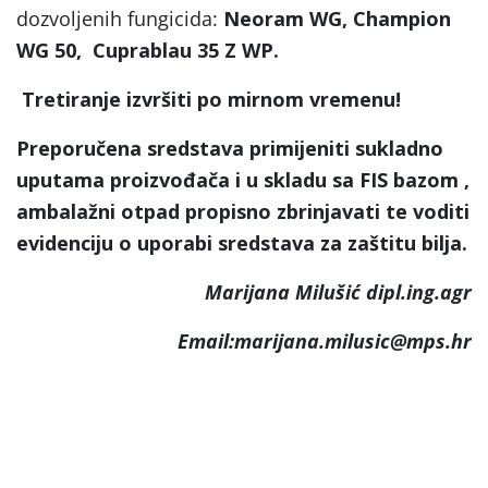
dozvoljenih fungicida:
Neoram WG, Champion
WG 50, Cuprablau 35 Z WP.
Tretiranje izvršiti po mirnom vremenu!
Preporučena sredstava primijeniti sukladno
uputama proizvođača i u skladu sa FIS bazom ,
ambalažni otpad propisno zbrinjavati te voditi
evidenciju o uporabi sredstava za zaštitu bilja.
Marijana Milušić dipl.ing.agr
Email:marijana.milusic@mps.hr