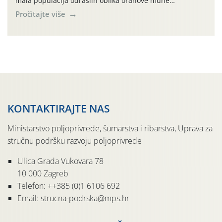
mala populacija odraslih oblika orahove muhe
(Rhagoletis completa). Niska brojnost može se objasniti
Pročitajte više
činjenicom da je riječ o mladim nasadima s vrlo malim
urodom, što je povezano i s manjim brojem prezimjelih
jedinki. U starijim nasadima, na žutim ljepljivim Rebell
pločama s […]
KONTAKTIRAJTE NAS
Ministarstvo poljoprivrede, šumarstva i ribarstva, Uprava za
stručnu podršku razvoju poljoprivrede
Ulica Grada Vukovara 78
10 000 Zagreb
Telefon: ++385 (0)1 6106 692
Email: strucna-podrska@mps.hr