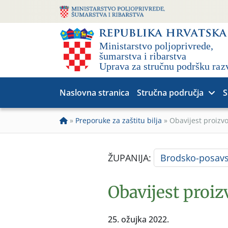
Naslovna stranica
Stručna područja
S
»
Preporuke za zaštitu bilja
»
Obavijest proizv
ŽUPANIJA:
Brodsko-posav
Obavijest proi
25. ožujka 2022.