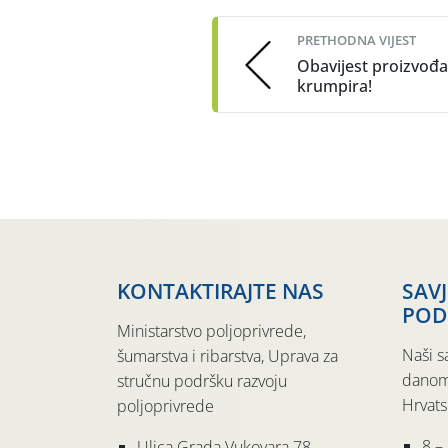
navigation
PRETHODNA VIJEST
Obavijest proizvođ
krumpira!
KONTAKTIRAJTE NAS
SAV
POD
Ministarstvo poljoprivrede,
Naši s
šumarstva i ribarstva, Uprava za
danom
stručnu podršku razvoju
Hrvats
poljoprivrede
8 –
Ulica Grada Vukovara 78