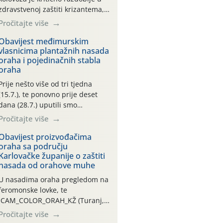
zdravstvenoj zaštiti krizantema,
a prije zamračivanja u proteklom
Pročitajte više
smo mjesecu tri puta upućivali
preporuke o preventivnim
Obavijest međimurskim
vlasnicima plantažnih nasada
mjerama zaštite krizantema od
oraha i pojedinačnih stabla
najčešćih uzročnika bolesti,
oraha
štetnika i fito-fagnih grinja (23.7.,
14.7., 06.7.)! Na početku ovog
Prije nešto više od tri tjedna
mjeseca je zabilježeno je
(15.7.), te ponovno prije deset
povijesno i ekstremno vruće
dana (28.7.) uputili smo
meteorološko razdoblje, uz
obavijesti vlasnicima plantažnih
Pročitajte više
najviše temperature […]
nasada oraha i pojedinačnih
stabla o početku leta i
Obavijest proizvođačima
oraha sa području
ovogodišnjoj potrebi usmjerenog
Karlovačke županije o zaštiti
suzbijanja orahove muhe
nasada od orahove muhe
(Rhagoletis completa)! Već
dvanaest dana traje drugi
U nasadima oraha pregledom na
ovogodišnji “toplinski udar”, koji
feromonske lovke, te
naročito izražen zadnja šest
CAM_COLOR_ORAH_KŽ (Turanj,
dana (31.7.-05.8.), jer najviše
Vojnić) zabilježena je mala
Pročitajte više
temperature zraka svakodnevno
populacija odraslih oblika