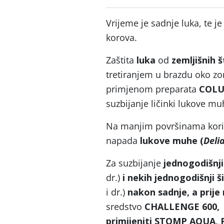
Vrijeme je sadnje luka, te je
korova.
Zaštita
luka
od
zemljišnih 
tretiranjem u brazdu oko z
primjenom preparata
COLU
suzbijanje ličinki lukove mu
Na manjim površinama koristi
napada
lukove muhe
(
Delia
Za suzbijanje
jednogodišnji
dr.)
i nekih jednogodišnji š
i dr.)
nakon sadnje, a prije 
sredstvo
CHALLENGE 600
,
primijeniti
STOMP AQUA, FI