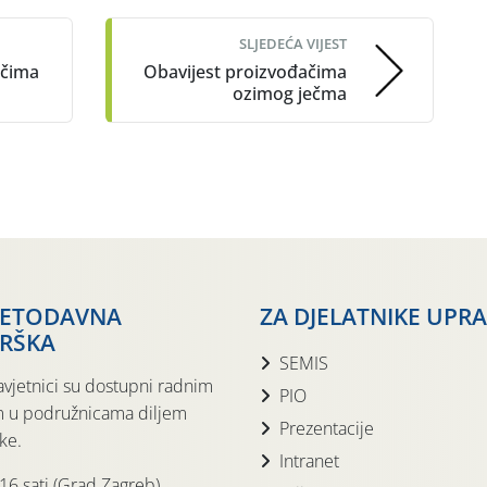
SLJEDEĆA VIJEST
ačima
Obavijest proizvođačima
ozimog ječma
JETODAVNA
ZA DJELATNIKE UPR
RŠKA
SEMIS
avjetnici su dostupni radnim
PIO
 u podružnicama diljem
Prezentacije
ke.
Intranet
 16 sati (Grad Zagreb)