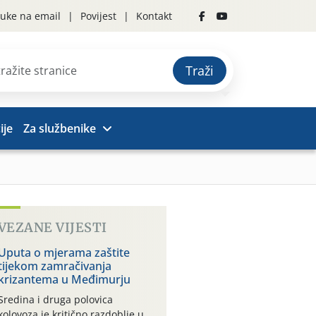
uke na email
Povijest
Kontakt
Traži
ije
Za službenike
VEZANE VIJESTI
Uputa o mjerama zaštite
tijekom zamračivanja
krizantema u Međimurju
Sredina i druga polovica
kolovoza je kritično razdoblje u