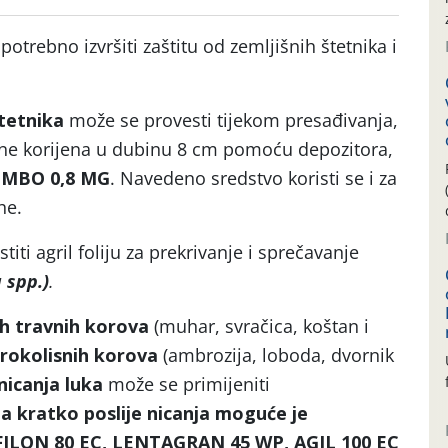
 potrebno izvršiti zaštitu od zemljišnih štetnika i
štetnika
može se provesti tijekom presađivanja,
one korijena u dubinu 8 cm pomoću depozitora,
MBO 0,8 MG
. Navedeno sredstvo koristi se i za
he.
ti agril foliju za prekrivanje i sprečavanje
 spp.)
.
h travnih
korova
(muhar, svračica, koštan i
irokolisnih korova
(ambrozija, loboda, dvornik
nicanja luka
može se primijeniti
 a kratko
poslije nicanja
moguće je
LON 80 EC, LENTAGRAN 45 WP, AGIL 100 EC