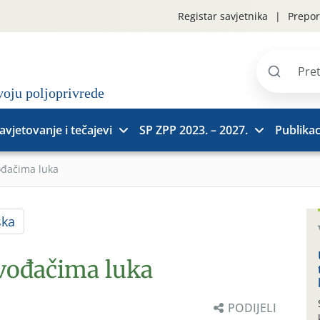
Registar savjetnika
Prepor
Pretraži
stranice
avjetovanje i tečajevi
SP ZPP 2023. – 2027.
Publikac
ođačima luka
ska
zvođačima luka
PODIJELI