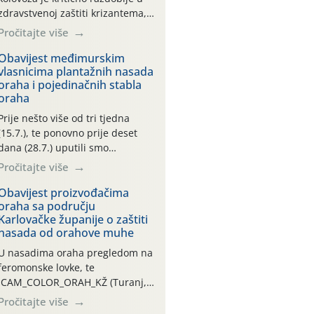
zdravstvenoj zaštiti krizantema,
a prije zamračivanja u proteklom
Pročitajte više
smo mjesecu tri puta upućivali
preporuke o preventivnim
Obavijest međimurskim
vlasnicima plantažnih nasada
mjerama zaštite krizantema od
oraha i pojedinačnih stabla
najčešćih uzročnika bolesti,
oraha
štetnika i fito-fagnih grinja (23.7.,
14.7., 06.7.)! Na početku ovog
Prije nešto više od tri tjedna
mjeseca je zabilježeno je
(15.7.), te ponovno prije deset
povijesno i ekstremno vruće
dana (28.7.) uputili smo
meteorološko razdoblje, uz
obavijesti vlasnicima plantažnih
Pročitajte više
najviše temperature […]
nasada oraha i pojedinačnih
stabla o početku leta i
Obavijest proizvođačima
oraha sa području
ovogodišnjoj potrebi usmjerenog
Karlovačke županije o zaštiti
suzbijanja orahove muhe
nasada od orahove muhe
(Rhagoletis completa)! Već
dvanaest dana traje drugi
U nasadima oraha pregledom na
ovogodišnji “toplinski udar”, koji
feromonske lovke, te
naročito izražen zadnja šest
CAM_COLOR_ORAH_KŽ (Turanj,
dana (31.7.-05.8.), jer najviše
Vojnić) zabilježena je mala
Pročitajte više
temperature zraka svakodnevno
populacija odraslih oblika