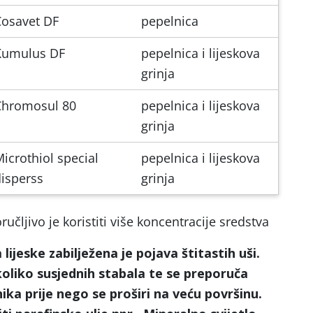
Cosavet DF
pepelnica
Kumulus DF
pepelnica i lijeskova
grinja
Chromosul 80
pepelnica i lijeskova
grinja
icrothiol special
pepelnica i lijeskova
isperss
grinja
učljivo je koristiti više koncentracije sredstva
ijeske zabilježena je pojava štitastih uši
.
oliko susjednih stabala te se preporuča
ika prije nego se proširi na veću površinu.