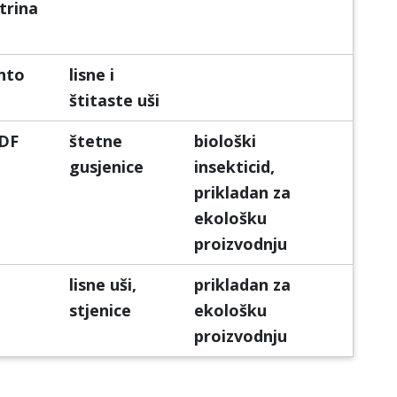
rina
nto
lisne i
štitaste uši
 DF
štetne
biološki
gusjenice
insekticid,
prikladan za
ekološku
proizvodnju
lisne uši,
prikladan za
stjenice
ekološku
proizvodnju