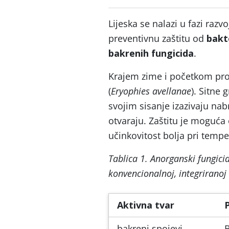
Lijeska se nalazi u fazi razvo
preventivnu zaštitu od
bakte
bakrenih fungicida
.
Krajem zime i početkom pro
(
Eryophies avellanae
). Sitne 
svojim sisanje izazivaju na
otvaraju. Zaštitu je moguća
učinkovitost bolja pri tempe
Tablica 1. Anorganski fungicid
konvencionalnoj, integriranoj 
Aktivna tvar
bakreni spojevi