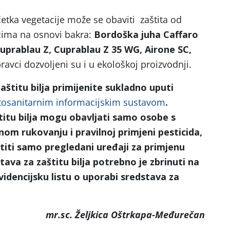
etka vegetacije može se obaviti zaštita od
vcima na osnovi bakra:
Bordoška juha Caffaro
uprablau Z,
Cuprablau Z 35 WG, Airone SC,
ravci dozvoljeni su i u ekološkoj proizvodnji.
štitu bilja primijenite sukladno uputi
tosanitarnim informacijskim sustavom
.
titu bilja mogu obavljati samo osobe s
om rukovanju i pravilnoj primjeni pesticida,
istiti samo pregledani uređaji za primjenu
ava za zaštitu bilja potrebno je zbrinuti na
videncijsku listu o uporabi sredstava za
mr.
sc. Željkica Oštrkapa-Međurečan