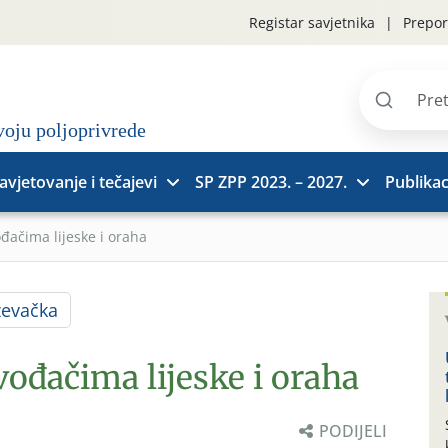
Registar savjetnika
Prepor
Pretraži
stranice
avjetovanje i tečajevi
SP ZPP 2023. – 2027.
Publikac
đačima lijeske i oraha
ževačka
vođačima lijeske i oraha
PODIJELI