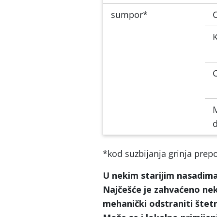
sumpor*
M
d
*kod suzbijanja grinja prepor
U nekim starijim nasadima l
Najčešće je zahvaćeno nek
mehanički
odstraniti štetn