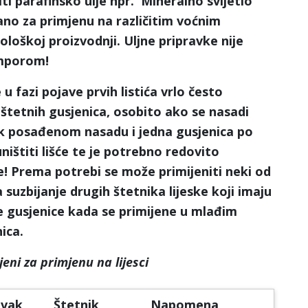
ti parafinsko ulje npr. Mineralno svijetlo
ano za primjenu na različitim voćnim
ološkoj proizvodnji. Uljne pripravke nije
umporom!
e
u fazi pojave prvih listića vrlo često
 štetnih gusjenica
, osobito ako se nasadi
tek posađenom nasadu i jedna gusjenica po
ištiti lišće te je potrebno redovito
e! Prema potrebi se može primijeniti neki od
a suzbijanje drugih štetnika lijeske koji imaju
ne gusjenice kada se primijene u mlađim
ica.
jeni za primjenu na lijesci
avak
Štetnik
Napomena