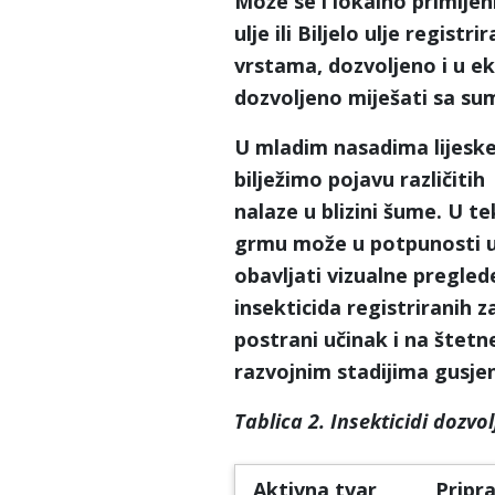
Može se i lokalno primijeni
ulje
ili Biljelo ulje
registrir
vrstama, dozvoljeno i u ek
dozvoljeno miješati sa s
U mladim nasadima lijesk
bilježimo pojavu različitih
nalaze u blizini šume. U 
grmu može u potpunosti un
obavljati vizualne pregled
insekticida registriranih z
postrani učinak i na štet
razvojnim stadijima gusjen
Tablica 2. Insekticidi dozvol
Aktivna tvar
Pripr