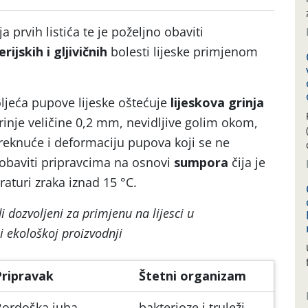
ja prvih listića te je poželjno obaviti
rijskih i gljivičnih
bolesti lijeske primjenom
ljeća pupove lijeske oštećuje
lijeskova grinja
grinje veličine 0,2 mm, nevidljive golim okom,
breknuće i deformaciju pupova koji se ne
 obaviti pripravcima na osnovi
sumpora
čija je
raturi zraka iznad 15 °C.
i dozvoljeni za primjenu na lijesci u
i ekološkoj proizvodnji
Pripravak
Štetni organizam
Bordoška juha
bakterioze i truleži