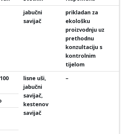
jabučni
prikladan za
savijač
ekološku
proizvodnju uz
prethodnu
konzultaciju s
kontrolnim
tijelom
 100
lisne uši,
–
jabučni
savijač,
o
kestenov
savijač