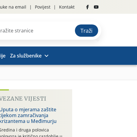
uke na email
Povijest
Kontakt
Traži
ije
Za službenike
VEZANE VIJESTI
Uputa o mjerama zaštite
tijekom zamračivanja
krizantema u Međimurju
Sredina i druga polovica
kolovoza je kritično razdoblje u