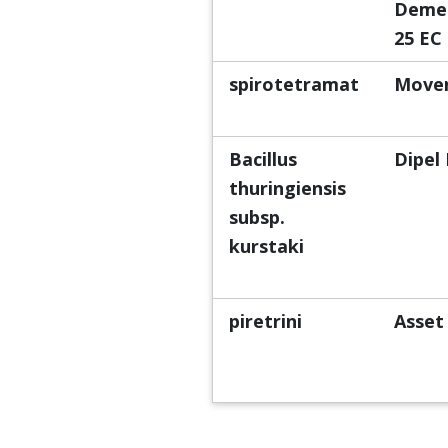
Demet
25 EC
spirotetramat
Move
Bacillus
Dipel
thuringiensis
subsp.
kurstaki
piretrini
Asset