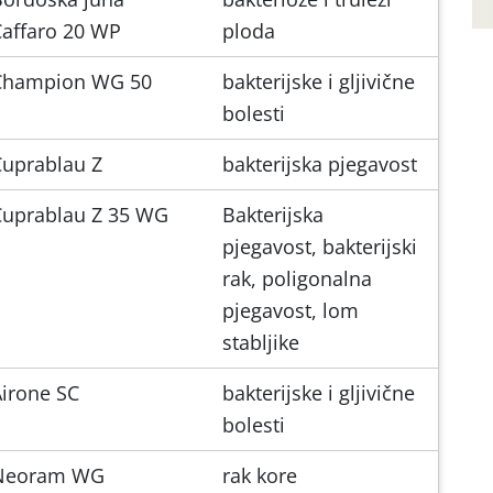
Caffaro 20 WP
ploda
Champion WG 50
bakterijske i gljivične
bolesti
Cuprablau Z
bakterijska pjegavost
Cuprablau Z 35 WG
Bakterijska
pjegavost, bakterijski
rak, poligonalna
pjegavost, lom
stabljike
irone SC
bakterijske i gljivične
bolesti
Neoram WG
rak kore