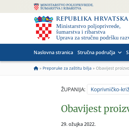
Naslovna stranica
Stručna područja
S
»
Preporuke za zaštitu bilja
»
Obavijest proizvo
ŽUPANIJA:
Koprivničko-kri
Obavijest proiz
29. ožujka 2022.