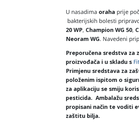
U nasadima
oraha
prije poč
bakterijskih bolesti pripra
20 WP
,
Champion WG 50
,
C
Neoram WG
. Navedeni prip
Preporučena sredstva za za
proizvođača i u skladu s
Fi
Primjenu sredstava za zaš
položenim ispitom o sigurn
za aplikaciju se smiju kor
pesticida. Ambalažu sredst
propisani način te voditi e
zaštitu bilja.